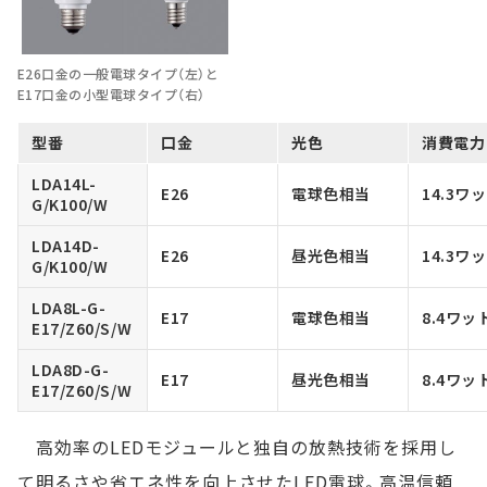
E26口金の一般電球タイプ（左）と
E17口金の小型電球タイプ（右）
型番
口金
光色
消費電力
LDA14L-
E26
電球色相当
14.3ワ
G/K100/W
LDA14D-
E26
昼光色相当
14.3ワ
G/K100/W
LDA8L-G-
E17
電球色相当
8.4ワッ
E17/Z60/S/W
LDA8D-G-
E17
昼光色相当
8.4ワッ
E17/Z60/S/W
高効率のLEDモジュールと独自の放熱技術を採用し
て明るさや省エネ性を向上させたLED電球。高温信頼