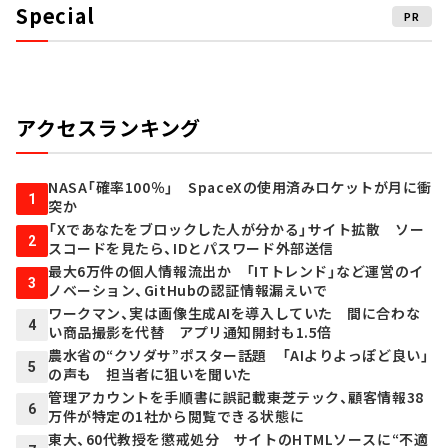
Special
PR
アクセスランキング
NASA「確率100％」 SpaceXの使用済みロケットが月に衝
1
突か
「Xであなたをブロックした人が分かる」サイト拡散 ソー
2
スコードを見たら、IDとパスワード外部送信
最大6万件の個人情報流出か 「ITトレンド」など運営のイ
3
ノベーション、GitHubの認証情報漏えいで
ワークマン、実は画像生成AIを導入していた 間に合わな
4
い商品撮影を代替 アプリ通知開封も1.5倍
農水省の“クソダサ”ポスター話題 「AIよりよっぽど良い」
5
の声も 担当者に狙いを聞いた
管理アカウントを手順書に誤記載――東芝テック、顧客情報38
6
万件が特定の1社から閲覧できる状態に
東大、60代教授を懲戒処分 サイトのHTMLソースに“不適