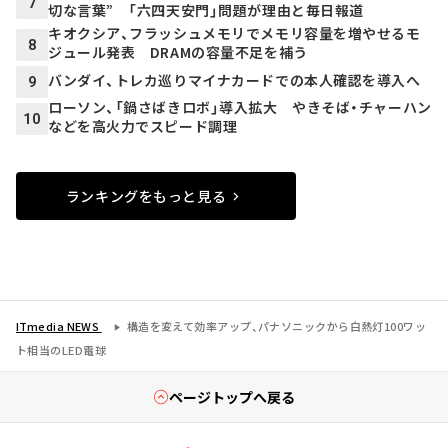
7
切な言葉” 「六四天安門」問題が理由と毎日報道
キオクシア、フラッシュメモリでメモリ容量を増やせるモ
8
ジュール発表 DRAMの容量不足を補う
バンダイ、トレカ巡りマイナカードでの本人確認を導入へ
9
ローソン、「鍋さばきロボ」導入拡大 やきそば・チャーハン
10
などを高火力でスピード調理
ランキングをもっと見る
ITmedia NEWS
構造を変えて効率アップ、パナソニックから白熱灯100ワッ
ト相当のLED電球
ページトップへ戻る