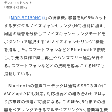
テレオヘッドセット
「MDR-EX31BN」
「
MDR-BT150NC
」の後継機。騒音を約98％カット
するデジタルノイズキャンセリング（NC）機能に加え、
周囲の騒音を分析してノイズキャンセリングモードを
ボタン1つで選択する“AIノイズキャンセリング”機能
を搭載した。スマートフォンなどとBluetoothで接続
し、手元の操作で楽曲再生やハンズフリー通話が行え
る。スマートフォンなどとの接続を容易にするNFCも
搭載している。
Bluetoothの音声コーデックは通常のSBCのほかに
AACとapt-Xにも対応。対応機器との組み合わせではよ
り広帯域の伝送が可能になる。このほか、8台までの機
器をペアリングできるマルチペアリングや、音楽再生機