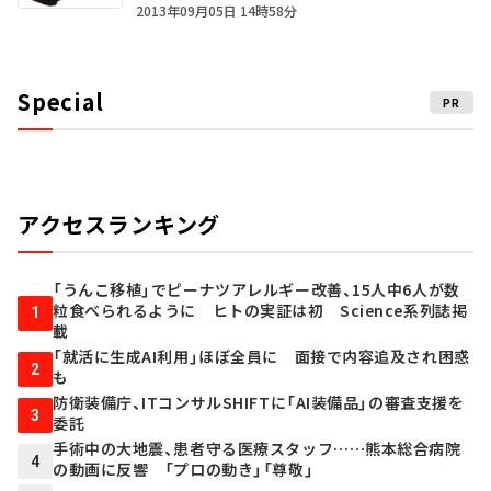
2013年09月05日 14時58分
Special
PR
アクセスランキング
「うんこ移植」でピーナツアレルギー改善、15人中6人が数
粒食べられるように ヒトの実証は初 Science系列誌掲
1
載
「就活に生成AI利用」ほぼ全員に 面接で内容追及され困惑
2
も
防衛装備庁、ITコンサルSHIFTに「AI装備品」の審査支援を
3
委託
手術中の大地震、患者守る医療スタッフ……熊本総合病院
4
の動画に反響 「プロの動き」「尊敬」