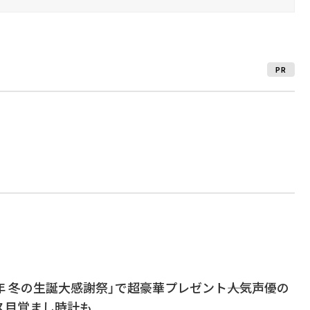
PR
0周年 冬の生誕大感謝祭」で超豪華プレゼント――人気声優の
ス目覚まし時計も