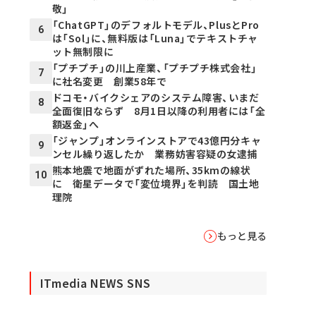
敬」
「ChatGPT」のデフォルトモデル、PlusとPro
6
は「Sol」に、無料版は「Luna」でテキストチャ
ット無制限に
「プチプチ」の川上産業、「プチプチ株式会社」
7
に社名変更 創業58年で
ドコモ・バイクシェアのシステム障害、いまだ
8
全面復旧ならず 8月1日以降の利用者には「全
額返金」へ
「ジャンプ」オンラインストアで43億円分キャ
9
ンセル繰り返したか 業務妨害容疑の女逮捕
熊本地震で地面がずれた場所、35kmの線状
10
に 衛星データで「変位境界」を判読 国土地
理院
もっと見る
ITmedia NEWS SNS