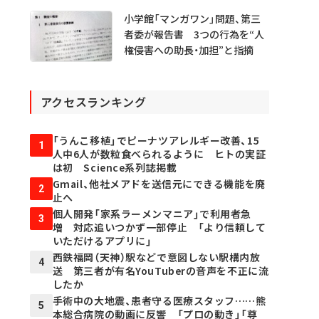
小学館「マンガワン」問題、第三
者委が報告書 3つの行為を“人
権侵害への助長・加担”と指摘
アクセスランキング
「うんこ移植」でピーナツアレルギー改善、15
1
人中6人が数粒食べられるように ヒトの実証
は初 Science系列誌掲載
Gmail、他社メアドを送信元にできる機能を廃
2
止へ
個人開発「家系ラーメンマニア」で利用者急
3
増 対応追いつかず一部停止 「より信頼して
いただけるアプリに」
西鉄福岡（天神）駅などで意図しない駅構内放
4
送 第三者が有名YouTuberの音声を不正に流
したか
手術中の大地震、患者守る医療スタッフ……熊
5
本総合病院の動画に反響 「プロの動き」「尊