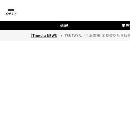
メディア
速報
業界
ITmedia NEWS
TSUTAYA、「半沢直樹」全巻借りたら抽