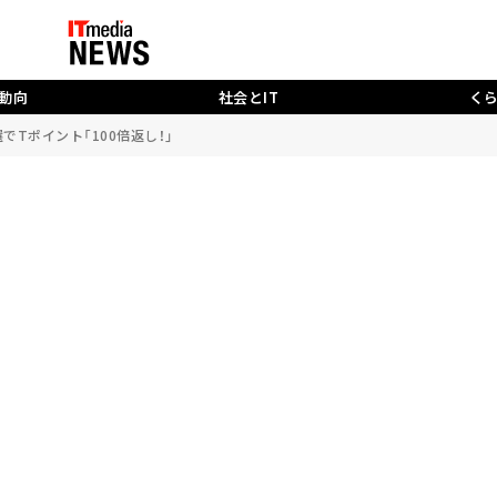
動向
社会とIT
く
選でTポイント「100倍返し！」