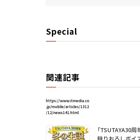
Special
関連記事
https://www.itmedia.co
.jp/mobile/articles/1312
/12/news141.html
「TSUTAYA3
録りおろしボイ