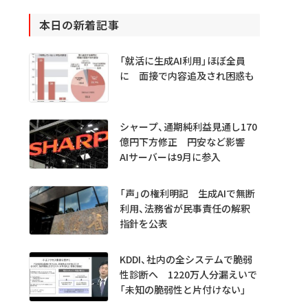
本日の新着記事
「就活に生成AI利用」ほぼ全員
に 面接で内容追及され困惑も
シャープ、通期純利益見通し170
億円下方修正 円安など影響
AIサーバーは9月に参入
「声」の権利明記 生成AIで無断
利用、法務省が民事責任の解釈
指針を公表
KDDI、社内の全システムで脆弱
性診断へ 1220万人分漏えいで
「未知の脆弱性と片付けない」