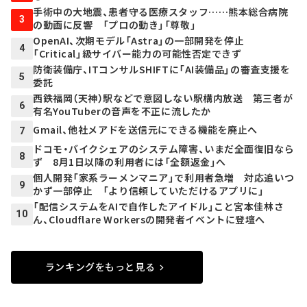
手術中の大地震、患者守る医療スタッフ……熊本総合病院
3
の動画に反響 「プロの動き」「尊敬」
OpenAI、次期モデル「Astra」の一部開発を停止
4
「Critical」級サイバー能力の可能性否定できず
防衛装備庁、ITコンサルSHIFTに「AI装備品」の審査支援を
5
委託
西鉄福岡（天神）駅などで意図しない駅構内放送 第三者が
6
有名YouTuberの音声を不正に流したか
Gmail、他社メアドを送信元にできる機能を廃止へ
7
ドコモ・バイクシェアのシステム障害、いまだ全面復旧なら
8
ず 8月1日以降の利用者には「全額返金」へ
個人開発「家系ラーメンマニア」で利用者急増 対応追いつ
9
かず一部停止 「より信頼していただけるアプリに」
「配信システムをAIで自作したアイドル」こと宮本佳林さ
10
ん、Cloudflare Workersの開発者イベントに登壇へ
ランキングをもっと見る