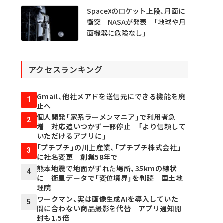
SpaceXのロケット上段、月面に
衝突 NASAが発表 「地球や月
面機器に危険なし」
アクセスランキング
Gmail、他社メアドを送信元にできる機能を廃
1
止へ
個人開発「家系ラーメンマニア」で利用者急
2
増 対応追いつかず一部停止 「より信頼して
いただけるアプリに」
「プチプチ」の川上産業、「プチプチ株式会社」
3
に社名変更 創業58年で
熊本地震で地面がずれた場所、35kmの線状
4
に 衛星データで「変位境界」を判読 国土地
理院
ワークマン、実は画像生成AIを導入していた
5
間に合わない商品撮影を代替 アプリ通知開
封も1.5倍