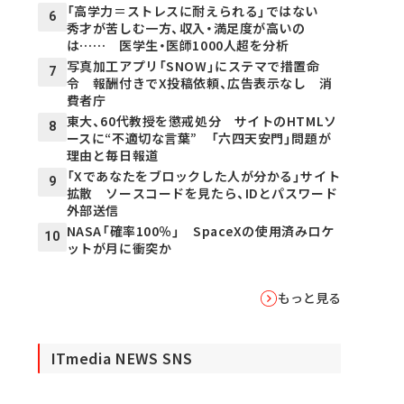
「高学力＝ストレスに耐えられる」ではない
6
秀才が苦しむ一方、収入・満足度が高いの
は…… 医学生・医師1000人超を分析
写真加工アプリ「SNOW」にステマで措置命
7
令 報酬付きでX投稿依頼、広告表示なし 消
費者庁
東大、60代教授を懲戒処分 サイトのHTMLソ
8
ースに“不適切な言葉” 「六四天安門」問題が
理由と毎日報道
「Xであなたをブロックした人が分かる」サイト
9
拡散 ソースコードを見たら、IDとパスワード
外部送信
NASA「確率100％」 SpaceXの使用済みロケ
10
ットが月に衝突か
もっと見る
ITmedia NEWS SNS