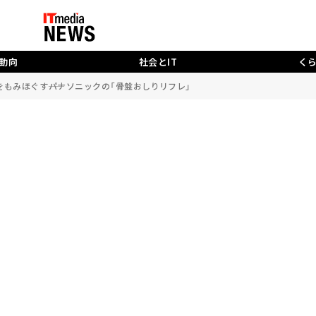
動向
社会とIT
く
もみほぐす――パナソニックの「骨盤おしりリフレ」