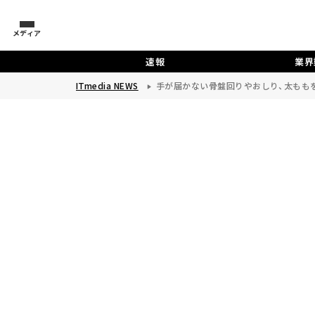
メディア
速報
業界
ITmedia NEWS
手が届かない骨盤回りやおしり、太ももを