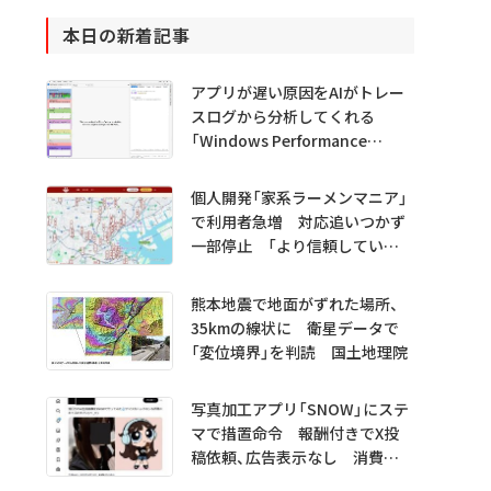
本日の新着記事
アプリが遅い原因をAIがトレー
スログから分析してくれる
「Windows Performance
Analyzer MCP」 Microsoftが
プレビュー公開
個人開発「家系ラーメンマニア」
で利用者急増 対応追いつかず
一部停止 「より信頼していた
だけるアプリに」
熊本地震で地面がずれた場所、
35kmの線状に 衛星データで
「変位境界」を判読 国土地理院
写真加工アプリ「SNOW」にステ
マで措置命令 報酬付きでX投
稿依頼、広告表示なし 消費者
庁