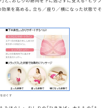
ン」と、おしりの筋肉を下に逃さずに支える「ヒップ
の効果を高める。立ち／座り／横になった状態でそ
リをほぐす
みほぐし」、おしりの「ひきあげ」、太ももの「も