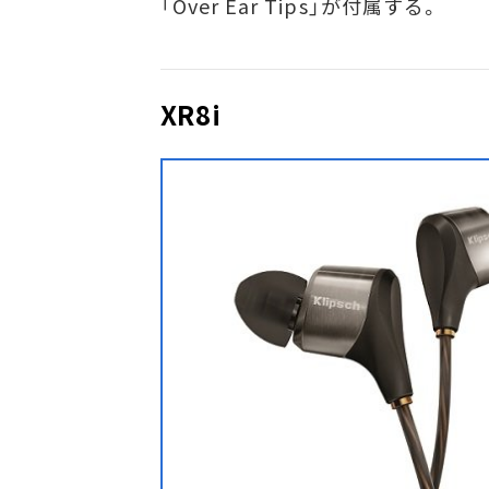
「Over Ear Tips」が付属する。
XR8i