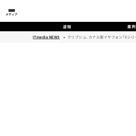
メディア
速報
業界
ITmedia NEWS
クリプシュ、カナル型イヤフォン「Xシリーズ