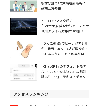
板材好調で1Q業績過去最高に
通期上方修正
イーロン・マスク氏の
「Terafab」、建設地決定 テキサ
ス州グライムズ郡に168億ドル
投資
「うんこ移植」でピーナツアレル
ギー改善、15人中6人が数粒食べ
られるように ヒトの実証は
初 Science系列誌掲載
「ChatGPT」のデフォルトモデ
ル、PlusとProは「Sol」に、無料
版は「Luna」でテキストチャット
無制限に
アクセスランキング