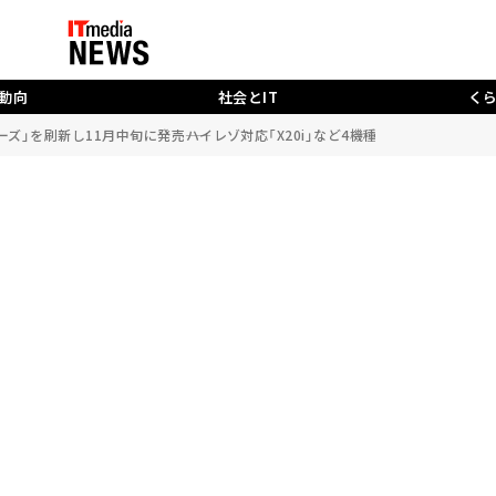
動向
社会とIT
く
」を刷新し11月中旬に発売――ハイレゾ対応「X20i」など4機種