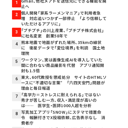
Gmail、他社メアドを送信元にできる機能を廃
1
止へ
個人開発「家系ラーメンマニア」で利用者急
2
増 対応追いつかず一部停止 「より信頼して
いただけるアプリに」
「プチプチ」の川上産業、「プチプチ株式会社」
3
に社名変更 創業58年で
熊本地震で地面がずれた場所、35kmの線状
4
に 衛星データで「変位境界」を判読 国土地
理院
ワークマン、実は画像生成AIを導入していた
5
間に合わない商品撮影を代替 アプリ通知開
封も1.5倍
東大、60代教授を懲戒処分 サイトのHTMLソ
6
ースに“不適切な言葉” 「六四天安門」問題が
理由と毎日報道
「高学力＝ストレスに耐えられる」ではない
7
秀才が苦しむ一方、収入・満足度が高いの
は…… 医学生・医師1000人超を分析
写真加工アプリ「SNOW」にステマで措置命
8
令 報酬付きでX投稿依頼、広告表示なし 消
費者庁