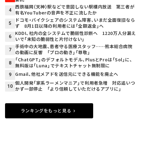
西鉄福岡（天神）駅などで意図しない駅構内放送 第三者が
4
有名YouTuberの音声を不正に流したか
ドコモ・バイクシェアのシステム障害、いまだ全面復旧なら
5
ず 8月1日以降の利用者には「全額返金」へ
KDDI、社内の全システムで脆弱性診断へ 1220万人分漏え
6
いで「未知の脆弱性と片付けない」
手術中の大地震、患者守る医療スタッフ……熊本総合病院
7
の動画に反響 「プロの動き」「尊敬」
「ChatGPT」のデフォルトモデル、PlusとProは「Sol」に、
8
無料版は「Luna」でテキストチャット無制限に
Gmail、他社メアドを送信元にできる機能を廃止へ
9
個人開発「家系ラーメンマニア」で利用者急増 対応追いつ
10
かず一部停止 「より信頼していただけるアプリに」
ランキングをもっと見る