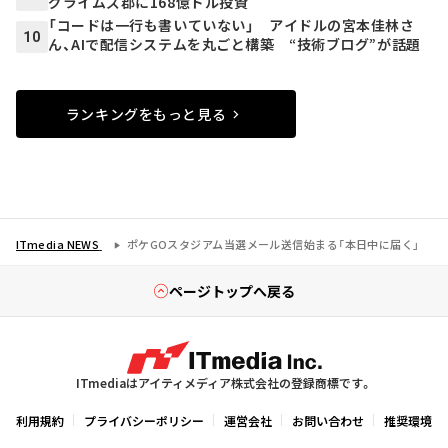
グライムズ郡に168億ドル投資
「コードは一行も書いていない」 アイドルの宮本佳林さ
10
ん、AIで配信システムを丸ごと構築 “技術ブログ”が話題
ランキングをもっと見る
ITmedia NEWS
ポケGOスタジアム当選メール送信始まる「本日中に届く」
ページトップへ戻る
ITmediaはアイティメディア株式会社の登録商標です。
利用規約
プライバシーポリシー
運営会社
お問い合わせ
推奨環境