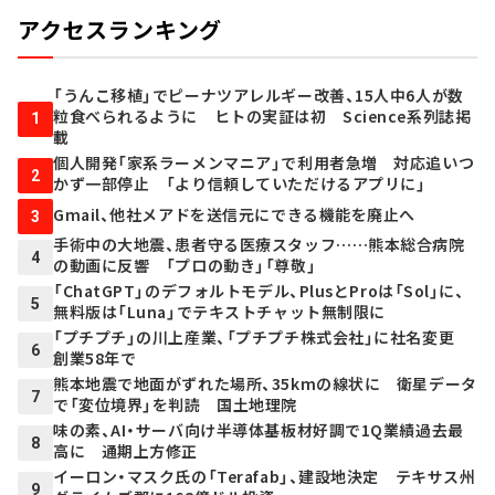
アクセスランキング
「うんこ移植」でピーナツアレルギー改善、15人中6人が数
粒食べられるように ヒトの実証は初 Science系列誌掲
1
載
個人開発「家系ラーメンマニア」で利用者急増 対応追いつ
2
かず一部停止 「より信頼していただけるアプリに」
Gmail、他社メアドを送信元にできる機能を廃止へ
3
手術中の大地震、患者守る医療スタッフ……熊本総合病院
4
の動画に反響 「プロの動き」「尊敬」
「ChatGPT」のデフォルトモデル、PlusとProは「Sol」に、
5
無料版は「Luna」でテキストチャット無制限に
「プチプチ」の川上産業、「プチプチ株式会社」に社名変更
6
創業58年で
熊本地震で地面がずれた場所、35kmの線状に 衛星データ
7
で「変位境界」を判読 国土地理院
味の素、AI・サーバ向け半導体基板材好調で1Q業績過去最
8
高に 通期上方修正
イーロン・マスク氏の「Terafab」、建設地決定 テキサス州
9