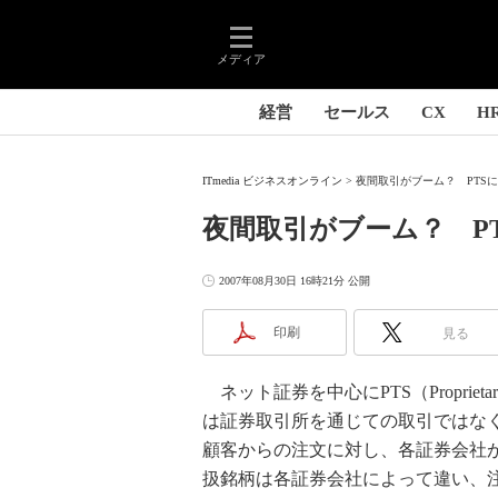
メディア
経営
セールス
CX
H
ITmedia ビジネスオンライン
夜間取引がブーム？ PTS
夜間取引がブーム？ P
2007年08月30日 16時21分 公開
印刷
見る
ネット証券を中心にPTS（Proprietar
は証券取引所を通じての取引ではな
顧客からの注文に対し、各証券会社が
扱銘柄は各証券会社によって違い、