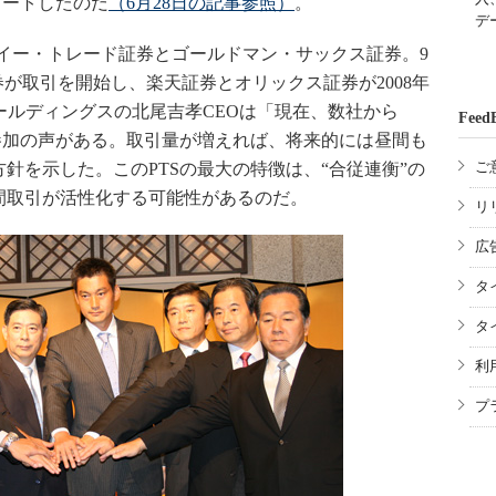
タートしたのだ
（6月28日の記事参照）
。
デ
Iイー・トレード証券とゴールドマン・サックス証券。9
券が取引を開始し、楽天証券とオリックス証券が2008年
ホールディングスの北尾吉孝CEOは「現在、数社から
Feed
参加の声がある。取引量が増えれば、将来的には昼間も
ご
針を示した。このPTSの最大の特徴は、“合従連衡”の
間取引が活性化する可能性があるのだ。
リ
広
タ
タ
利
プ