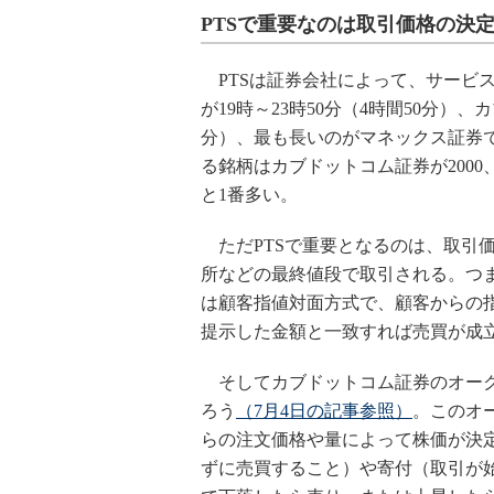
PTSで重要なのは取引価格の決
PTSは証券会社によって、サービ
が19時～23時50分（4時間50分）、
分）、最も長いのがマネックス証券で1
る銘柄はカブドットコム証券が2000、
と1番多い。
ただPTSで重要となるのは、取引
所などの最終値段で取引される。つ
は顧客指値対面方式で、顧客からの
提示した金額と一致すれば売買が成
そしてカブドットコム証券のオーク
ろう
（7月4日の記事参照）
。このオ
らの注文価格や量によって株価が決
ずに売買すること）や寄付（取引が