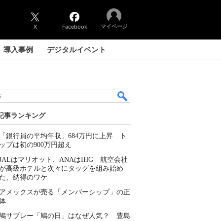
マイページ
X
Facebook
導入事例
デジタルイベント
記事ランキング
「銀行員の平均年収」684万円に上昇 ト
ップは初の900万円超え
JALはマリオット、ANAはIHG 航空会社
が高級ホテルと次々にタッグを組み始め
た、納得のワケ
アメックスが売る「メンバーシップ」の正
体
鳩サブレー「鳩の日」はなぜ人気？ 豊島