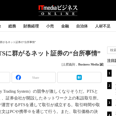
R
総務
財務経理
小売
金融
自治体
人材不足
に群がるネット証券の“台所事情”
TSに群がるネット証券の“台所事情”
注目
[土肥義則，
Business Media 誠
]
Share
y Trading System）の競争が激しくなりそうだ。PTSと
く、証券会社が開設したネットワーク上の私設取引所。
運営するPTSを通して取引が成立する。取引時間や取
注文はPCや携帯※を通じて行う。また、取引価格の決