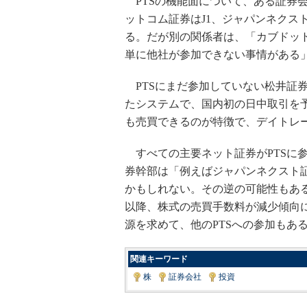
PTSの機能面について、ある証券
ットコム証券はJ1、ジャパンネクス
る。だが別の関係者は、「カブドッ
単に他社が参加できない事情がある
PTSにまだ参加していない松井証
たシステムで、国内初の日中取引を
も売買できるのが特徴で、デイトレー
すべての主要ネット証券がPTSに
券幹部は「例えばジャパンネクスト証
かもしれない。その逆の可能性もあ
以降、株式の売買手数料が減少傾向に
源を求めて、他のPTSへの参加もあ
関連キーワード
株
|
証券会社
|
投資