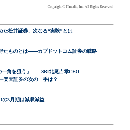
Copyright © ITmedia, Inc. All Rights Reserved.
めた松井証券、次なる“実験”とは
得たものとは――カブドットコム証券の戦略
一角を狙う」――SBI北尾吉孝CEO
――楽天証券の次の一手は？
Dの3月期は減収減益