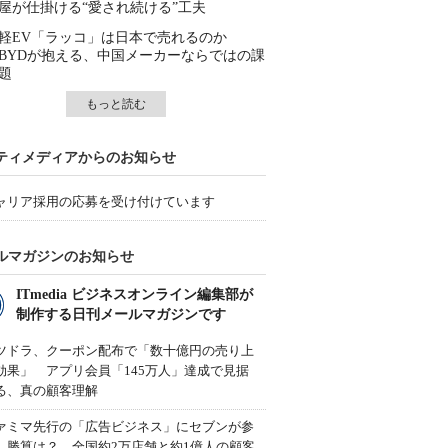
屋が仕掛ける“愛され続ける”工夫
軽EV「ラッコ」は日本で売れるのか
BYDが抱える、中国メーカーならではの課
題
もっと読む
ティメディアからのお知らせ
ャリア採用の応募を受け付けています
ルマガジンのお知らせ
ITmedia ビジネスオンライン編集部が
制作する日刊メールマガジンです
ツドラ、クーポン配布で「数十億円の売り上
効果」 アプリ会員「145万人」達成で見据
る、真の顧客理解
ァミマ先行の「広告ビジネス」にセブンが参
、勝算は？ 全国約2万店舗と約1億人の顧客