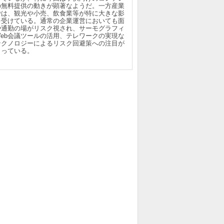
の無料提供の動きが顕著なようだ。一方産業
では、観光や小売、飲食業等が特に大きな影
を受けている。通常の企業運営においても面
や通勤の場がリスク視され、サーモグラフィ
Web会議ツールの活用、テレワークの実現な
テクノロジーによるリスク回避策への注目が
まっている。