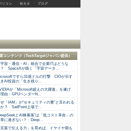
パソコン
旬ネタ
ブログ
奨コンテンツ（
TechTargetジャパン
提供）
宇宙・通信・AI」統合で企業ITはどうな
？ SpaceXが描く「宇宙データ...
icrosoftですら31億ドルの打撃 CIOが示す
きAI投資の「生き残り...
VIDIAが「Microsoft超えの大躍進」を遂げ
理由：GPUベンダーN...
ぜ「IAM」が“セキュリティの要”と言われる
か？ SailPoint上場で...
DeepSeekとAI株暴落”は「低コスト革命」の
章に過ぎない？：Deep...
「言葉で伝える力」を育めば、イヤイヤ期も