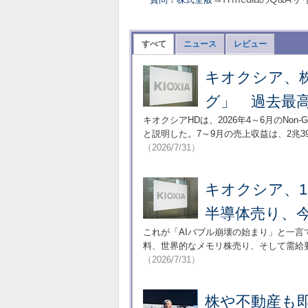
すべて
ニュース
レビュー
キオクシア、
グ」 過去最高
キオクシアHDは、2026年4～6月のNon
と説明した。7～9月の売上収益は、2兆
（2026/7/31）
キオクシア、1
半導体売り、
これが「AIバブル崩壊の始まり」と一
料、世界的なメモリ株売り、そして需給
（2026/7/31）
株や不動産も即