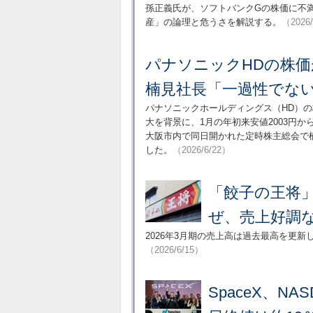
孫正義氏が、ソフトバンクGの株価に不
産」の論理と危うさを解説する。
（2026
パナソニックHDの株価
楠見社長「一過性でな
パナソニックホールディングス（HD）
大を背景に、1月の年初来安値2003円か
大阪市内で同日開かれた定時株主総会で
した。
（2026/6/22）
「餃子の王将」
ぜ、売上好調
2026年3月期の売上高は過去最高を更新
（2026/6/15）
SpaceX、N