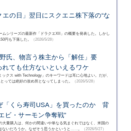
クエの日」翌日にスクエニ株下落の“な
ームシリーズの最新作「ドラクエXII」の概要を発表した。しかし
50円も下落した。
（2026/5/28）
A夏野氏、物言う株主から「解任」要
われても仕方ないといえるワケ
ス with Technology」のキーワードは耳に心地よい。だが、
にとっては絶好の攻め所となってしまった。
（2026/5/28）
ぜ「くら寿司USA」を買ったのか 背
エビ・サーモン争奪戦”
株の大量購入は、何かの間違いや単なる気まぐれではなく、米国の
はないだろうか。なぜそう思うかというと……。
（2026/5/27）