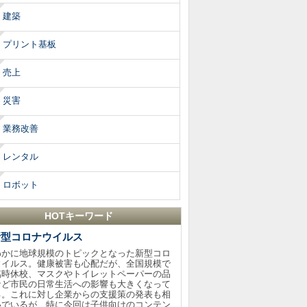
建築
プリント基板
売上
災害
業務改善
レンタル
ロボット
HOTキーワード
新型コロナウイルス
わかに地球規模のトピックとなった新型コロ
ウイルス。健康被害も心配だが、全国規模で
臨時休校、マスクやトイレットペーパーの品
など市民の日常生活への影響も大きくなって
る。これに対し企業からの支援策の発表も相
いでいるが、特に今回は子供向けのコンテン