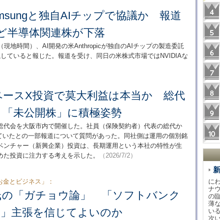
、Samsungと独自AIチップで協議か 報道
Aなど半導体関連株が下落
月2日（現地時間）、AI開発の米Anthropicが独自のAIチップの製造委託
csと協議していると報じた。報道を受け、同日の米株式市場ではNVIDIAな
）
ペースX投資で莫大利益は本当か 総代
 「未公開株」に積極姿勢
総代会を大阪市内で開催した。社員（保険契約者）代表の総代か
資していたとの一部報道について質問があった。同社側は運用の個別銘
ベンチャー（新興企業）投資は、長期運用という本社の特性が生
めた投資に注力する考えを示した。
（2026/7/2）
お金とビジネス」：
に
ナ
氏の「ガチョウ論」 「ソフトバンク
の
薄
ぎ」主張を信じてよいのか
い
次