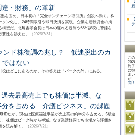
調達・財務」の革新
内基盤を固め、日本初の「完全オンチェーン取引所」創設へ動く。株
ークン化し、24時間取引や即日決済を実現。企業を運転資金の拘
る構想だ。北尾吉孝会長は日本の遅れる規制や55%課税に警鐘を
必要性を訴えた。
（2026/7/31）
ランド株復調の兆し？ 低迷脱出のカ
この
」ではない
20
終了
に御
引役はどこにあるのか。その答えは「パークの外」にある。
まい
が、
問！
」過去最高売上でも株価は半減、な
半分を占める「介護ビジネス」の課題
研HDだが、現在は医療福祉事業が売上高の約半分を占める。5期連
方、株価はピーク時から半減。なぜ業績好調でも市場から評価さ
題を読み解く。
（2026/7/21）