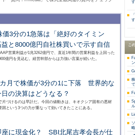
す
す
株価3分の1急落は「絶好のタイミン
益と8000億円自社株買いで示す自信
こ
-GAAP営業利益が1兆3262億円で、直近1年間の営業利益を上回った
F
3900億円を見込む。経営幹部からは力強い言葉が続いた。
G
株
カ月で株価が3分の1に下落 世界的な
で
今日の決算はどうなる？
F
S
言で片づけるのは早計だ。今回の値動きは、キオクシア固有の悪材
ル
要因という3つの力が重なって効いてきたことにある。
L
ソ
略
座に現金化？ SBI北尾吉孝会長が仕