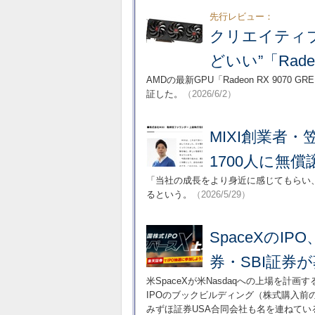
先行レビュー：
クリエイティブ
どいい”「Rade
AMDの最新GPU「Radeon RX 907
証した。
（2026/6/2）
MIXI創業者
1700人に無
「当社の成長をより身近に感じてもらい
るという。
（2026/5/29）
SpaceXの
券・SBI証券
米SpaceXが米Nasdaqへの上場を計
IPOのブックビルディング（株式購入
みずほ証券USA合同会社も名を連ねてい