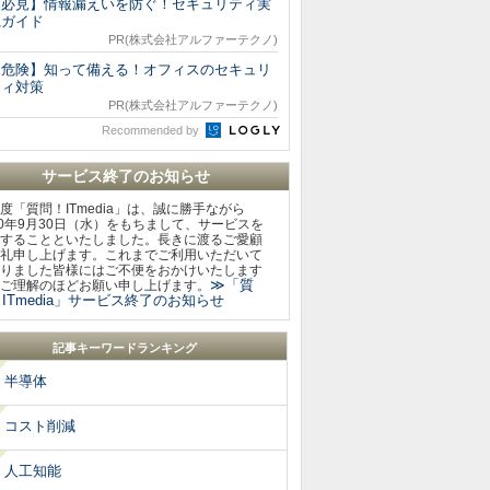
【必見】情報漏えいを防ぐ！セキュリティ実
践ガイド
PR(株式会社アルファーテクノ)
【危険】知って備える！オフィスのセキュリ
ティ対策
PR(株式会社アルファーテクノ)
Recommended by
サービス終了のお知らせ
度「質問！ITmedia」は、誠に勝手ながら
20年9月30日（水）をもちまして、サービスを
することといたしました。長きに渡るご愛顧
礼申し上げます。これまでご利用いただいて
りました皆様にはご不便をおかけいたします
≫「質
ご理解のほどお願い申し上げます。
ITmedia」サービス終了のお知らせ
記事キーワードランキング
半導体
コスト削減
人工知能