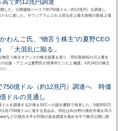
％高で約12兆円調達
公開した。公開価格ベースで約750億ドル（約12兆円）を調達し、
0億ドルに達した。サウジアラムコを上回る史上最大規模の新規上場
・かわんご氏、“物言う株主”の夏野CEO
論 「大混乱に陥る」
求める物言う株主オアシスの株主提案を巡り、同社取締役の川上量生
の出版・アニメは夏野氏の管掌外だったと擁護。6月24日の株主
/6/9）
POで750億ドル（約12兆円）調達へ 時価
00億ドルの見通し
50億ドルを調達する計画をSECへの提出書類で発表した。5億5555万
1兆7700億ドルに達する見込み。同社はAI分野の潜在市場を26.5
Alphabetなどの競合大手が巨額の資金調達を進める中で株式公開に踏