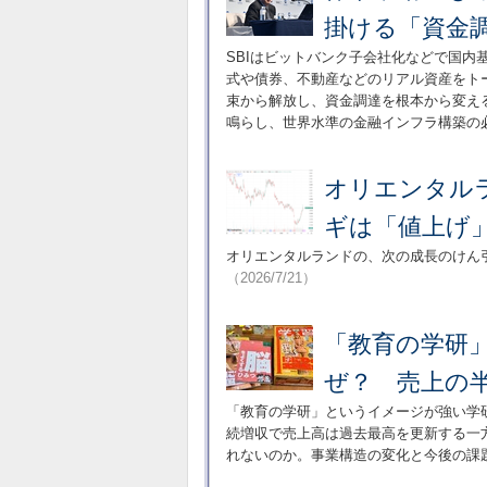
掛ける「資金
SBIはビットバンク子会社化などで国
式や債券、不動産などのリアル資産をト
束から解放し、資金調達を根本から変え
鳴らし、世界水準の金融インフラ構築の
オリエンタル
ギは「値上げ
オリエンタルランドの、次の成長のけん
（2026/7/21）
「教育の学研
ぜ？ 売上の
「教育の学研」というイメージが強い学
続増収で売上高は過去最高を更新する一
れないのか。事業構造の変化と今後の課