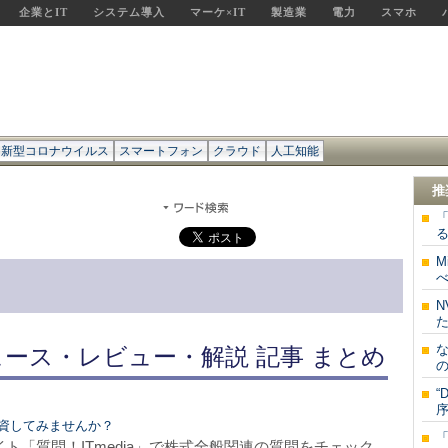
企業とIT
システム導入
マーケ×IT
製造業
電力
スマホ
新型コロナウイルス
スマートフォン
クラウド
人工知能
推
「
る
M
べ
N
た
な
ュース・レビュー・解説 記事 まとめ
の
“
序
から投資してみませんか？
Aサイト「質問！ITmedia」で株式全般関連の質問をチェック