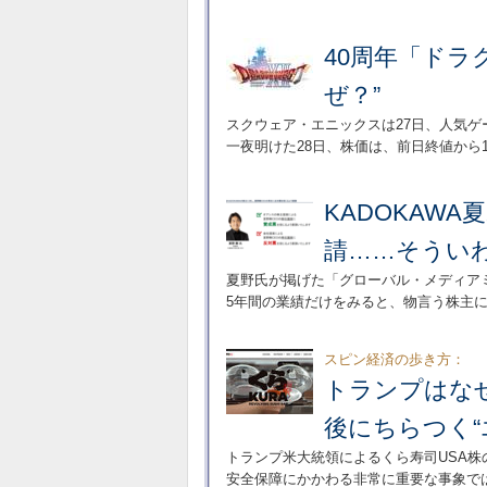
40周年「ドラ
ぜ？”
スクウェア・エニックスは27日、人気ゲ
一夜明けた28日、株価は、前日終値から1
KADOKAW
請……そうい
夏野氏が掲げた「グローバル・メディアミック
5年間の業績だけをみると、物言う株主
スピン経済の歩き方：
トランプはな
後にちらつく“
トランプ米大統領によるくら寿司USA
安全保障にかかわる非常に重要な事象で