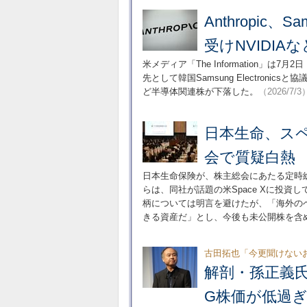
Anthropic
受けNVIDI
米メディア「The Information」は7
先として韓国Samsung Electroni
ど半導体関連株が下落した。
（2026/7/3
日本生命、ス
会で質疑白熱
日本生命保険が、株主総会にあたる定時
らは、同社が話題の米Space Xに投
柄については明言を避けたが、「海外の
きる資産だ」とし、今後も未公開株を含
古田拓也「今更聞けない
解剖・孫正義
G株価が低過