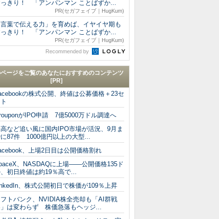
っきり！ 「アンパンマン ことばずか...
PR(セガフェイブ｜HugKum)
「言葉で伝える力」を育めば、イヤイヤ期も
っきり！ 「アンパンマン ことばずか...
PR(セガフェイブ｜HugKum)
Recommended by
のページをご覧のあなたにおすすめのコンテンツ
[PR]
acebookの株式公開、終値は公募価格＋23セ
ント
rouponがIPO申請 7億5000万ドル調達へ
高など追い風に国内IPO市場が活況、9月ま
に87件 1000億円以上の大型...
acebook、上場2日目は公開価格割れ
paceX、NASDAQに上場――公開価格135ド
、初日終値は約19％高で...
inkedIn、株式公開初日で株価が109％上昇
フトバンク、NVIDIA株全売却も「AI群戦
」は変わらず 株価急落もヘッジ...