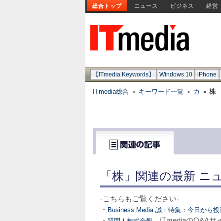
総合トップ
ニュース
ビジネス
経営
【ITmedia Keywords】
Windows 10
iPhone
ITmedia総合
キーワード一覧
カ
株
>
>
>
「株」関連の最新 ニ
-こちらもご覧ください-
・
Business Media 誠：特集：今日
・
→ITmediaのQ&
質問！株式全般