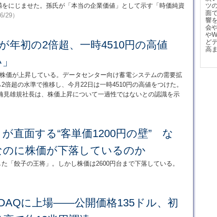
満をにじませた。孫氏が「本当の企業価値」として示す「時価純資
ツ
面
/6/29）
響
会
や
ど
が年初の2倍超、一時4510円の高値
高
い」
の株価が上昇している。データセンター向け蓄電システムの需要拡
ら2倍超の水準で推移し、今月22日は一時4510円の高値をつけた。
楠見雄規社長は、株価上昇について一過性ではないとの認識を示
が直面する“客単価1200円の壁” な
なのに株価が下落しているのか
した「餃子の王将」。しかし株価は2600円台まで下落している。
ASDAQに上場――公開価格135ドル、初