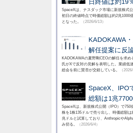
日終値は約19
SpaceXは、ナスダック市場に新規株式
初日の終値時点で時価総額は約2兆100
となった。
（2026/6/13）
KADOKAWA
解任提案に反
KADOKAWAの夏野剛CEOの解任を
氏がXで反対の見解を表明した。業績低迷
総会を前に賛否が交錯している。
（2026
SpaceX、I
総額は1兆77
SpaceXは、新規株式公開（IPO）で7
株を1株135ドルで売り出し、時価総額は約
兆ドルと試算しており、Anthropicや
み切る。
（2026/6/4）