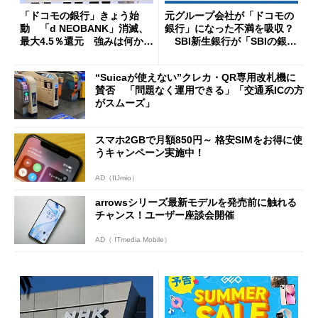
「ドコモの銀行」きょう始
元グループ会社が「ドコモの
動 「d NEOBANK」消滅、
銀行」になった不満を吸収？
最大4.5％還元 強みは何か解
SBI新生銀行が「SBIの銀
説
行」として最大5.2万円のキャ
ッシュバックキャンペーンを
“Suicaが使えない”クレカ・QR専用改札機に
開催
賛否 「問題なく運用できる」「交通系ICの方
がスムーズ」
スマホ2GBで月額850円～ 格安SIMをお得に使
うキャンペーン実施中！
AD（IIJmio）
arrowsシリーズ最新モデルを発売前に触れる
チャンス！ユーザー座談会開催
AD（ ITmedia Mobile）