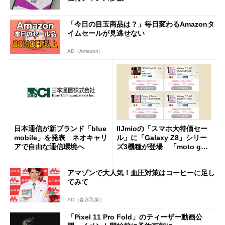
「今日の目玉商品は？」毎日変わるAmazonタ
イムセールが見逃せない
AD（Amazon）
日本通信が新ブランド「blue
IIJmioの「スマホ大特価セー
mobile」を発表 ネオキャリ
ル」に「Galaxy Z8」シリー
アで自由な通信環境へ
ズ3機種が登場 「moto g37
j」や「OPPO Find X9 Ultr
a」も
アマゾンで大人気！血圧対策はコーヒーに足し
てみて
AD（森永乳業）
「Pixel 11 Pro Fold」のティーザー動画公