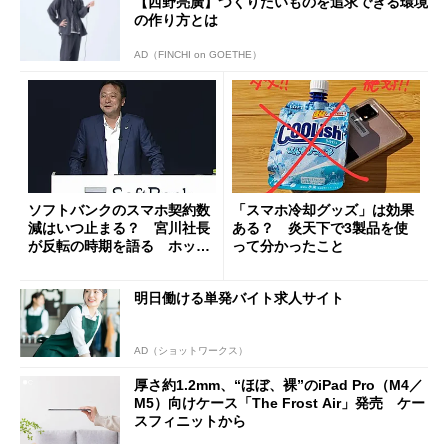
【西野亮廣】つくりたいものを追求できる環境
の作り方とは
AD（FINCHI on GOETHE）
ソフトバンクのスマホ契約数
「スマホ冷却グッズ」は効果
減はいつ止まる？ 宮川社長
ある？ 炎天下で3製品を使
が反転の時期を語る ホッピ
って分かったこと
ング対策は「真剣にやりすぎ
た」
明日働ける単発バイト求人サイト
AD（ショットワークス）
厚さ約1.2mm、“ほぼ、裸”のiPad Pro（M4／
M5）向けケース「The Frost Air」発売 ケー
スフィニットから