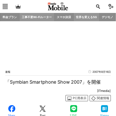
料金プラン
工事不要Wi-Fiルーター
スマホ決済
世界を変える5G
デジモノ
速報
2007年8月16日
「Symbian Smartphone Show 2007」を開催
[ITmedia]
PC用表示
関連情報
Share
Post
LINE
Hatena