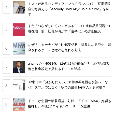
ミストが出るハンディファンって涼しいの？ 家電量販
店でも買える「Aecooly Cold Air／Cold Air Pro」を試
す
まだ「つながりにくい」声ある“ドコモ通信品質問題”の
現在地 前田社長が明かす「道半ば」の詳細解説
なぜ？ カーナビが「NHK受信料」対象になるワケ 課
金されるケースと徴収を免れる方法
ahamoの「40GB化」は値上げの布石か？ 通信品質改
善と料金設定で揺れるドコモの戦略
JR東日本「分かりにくい」新幹線券売機を改善へ な
ぜ、スマホではなく「駅での最短1分購入」を実現？
ドコモが念願の増収増益に好転 「ドコモMAX」好調も
後押し、今後は“ロイヤルユーザー”を重視