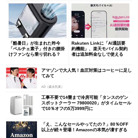
「酷暑日」が生まれた昨今
Rakuten Linkに「AI通話要
「ペルチェ素子」付きの腰掛
約機能」、楽天モバイル契約
けファンなら乗り切れる？
者は追加料金なしで使える
アマゾンで大人気！血圧対策はコーヒーに足し
てみて
AD（森永乳業）
工事不要で14畳まで冷房可能「タンスのゲン
スポットクーラー 79800020」がタイムセール
で10％オフの5万3999円に
「え、こんなセールやってたの？」80％OFF
以上が続々登場！Amazonの本気が凄すぎる