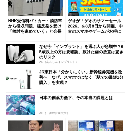
NHK受信料パトカー・消防車
ゲオが「ゲオのサマーセール
から徴収問題、猛反発を受け
2026」を8月8日から開催、中
「検討を進めていく」と会長
古のスマホやゲームがお得に
なぜ今「インプラント」を選ぶ人が急増中？6
5歳以上の方は要確認。抜けた歯の放置は驚き
のリスク
AD（あんしんインプラント）
JR東日本「分かりにくい」新幹線券売機を改
善へ なぜ、スマホではなく「駅での最短1分
購入」を実現？
日本の創薬力低下、その本当の課題とは
AD（三菱総合研究所）