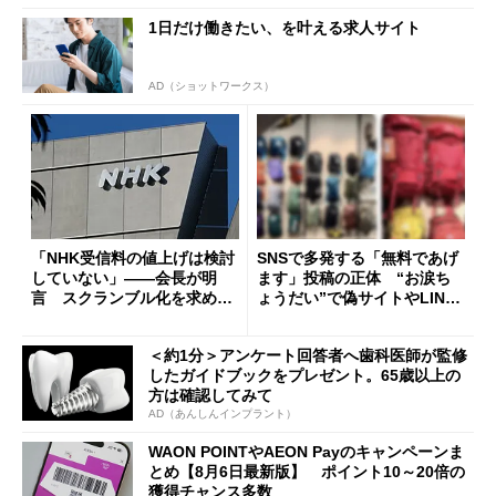
1日だけ働きたい、を叶える求人サイト
AD（ショットワークス）
「NHK受信料の値上げは検討
SNSで多発する「無料であげ
していない」――会長が明
ます」投稿の正体 “お涙ち
言 スクランブル化を求める
ょうだい”で偽サイトやLINE
声絶えず
へ誘導するカラクリ
＜約1分＞アンケート回答者へ歯科医師が監修
したガイドブックをプレゼント。65歳以上の
方は確認してみて
AD（あんしんインプラント）
WAON POINTやAEON Payのキャンペーンま
とめ【8月6日最新版】 ポイント10～20倍の
獲得チャンス多数