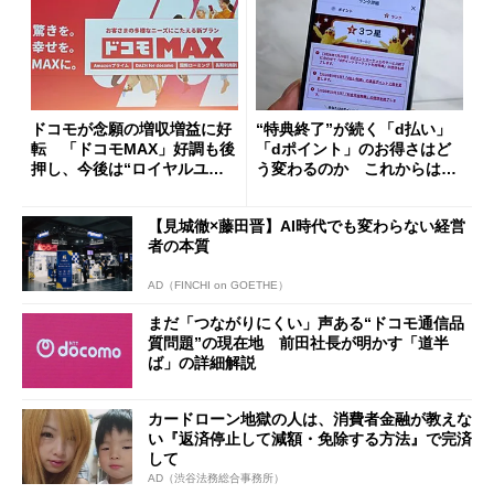
ドコモが念願の増収増益に好
“特典終了”が続く「d払い」
転 「ドコモMAX」好調も後
「dポイント」のお得さはど
押し、今後は“ロイヤルユー
う変わるのか これからは
ザー”を重視
「dカード」の利用が得策？
【見城徹×藤田晋】AI時代でも変わらない経営
者の本質
AD（FINCHI on GOETHE）
まだ「つながりにくい」声ある“ドコモ通信品
質問題”の現在地 前田社長が明かす「道半
ば」の詳細解説
カードローン地獄の人は、消費者金融が教えな
い『返済停止して減額・免除する方法』で完済
して
AD（渋谷法務総合事務所）