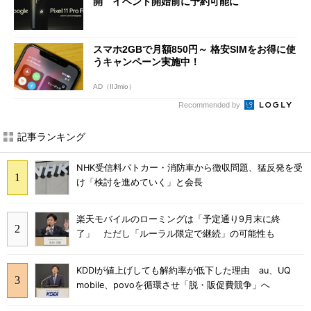
開 イベント開始前に予約可能に
スマホ2GBで月額850円～ 格安SIMをお得に使
うキャンペーン実施中！
AD（IIJmio）
Recommended by
記事ランキング
NHK受信料パトカー・消防車から徴収問題、猛反発を受
け「検討を進めていく」と会長
楽天モバイルのローミングは「予定通り9月末に終
了」 ただし「ルーラル限定で継続」の可能性も
KDDIが値上げしても解約率が低下した理由 au、UQ
mobile、povoを循環させ「脱・販促費競争」へ