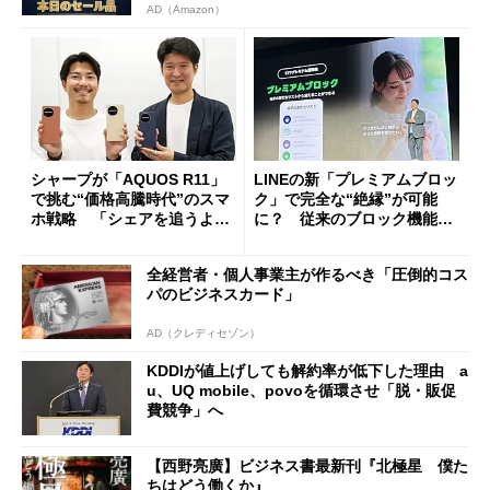
AD（Amazon）
シャープが「AQUOS R11」
LINEの新「プレミアムブロッ
で挑む“価格高騰時代”のスマ
ク」で完全な“絶縁”が可能
ホ戦略 「シェアを追うより
に？ 従来のブロック機能と
も既存ユーザーを大切に」
の決定的な違い
全経営者・個人事業主が作るべき「圧倒的コス
パのビジネスカード」
AD（クレディセゾン）
KDDIが値上げしても解約率が低下した理由 a
u、UQ mobile、povoを循環させ「脱・販促
費競争」へ
【西野亮廣】ビジネス書最新刊『北極星 僕た
ちはどう働くか』