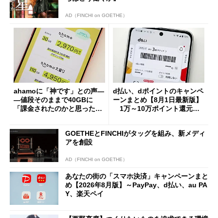
AD（FINCHI on GOETHE）
ahamoに「神です」との声―
d払い、dポイントのキャンペ
―値段そのままで40GBに
ーンまとめ【8月1日最新版】
「課金されたのかと思った」
1万～10万ポイント還元の
と戸惑いも
施策がめじろ押し
GOETHEとFINCHIがタッグを組み、新メディ
アを創設
AD（FINCHI on GOETHE）
あなたの街の「スマホ決済」キャンペーンまと
め【2026年8月版】～PayPay、d払い、au PA
Y、楽天ペイ