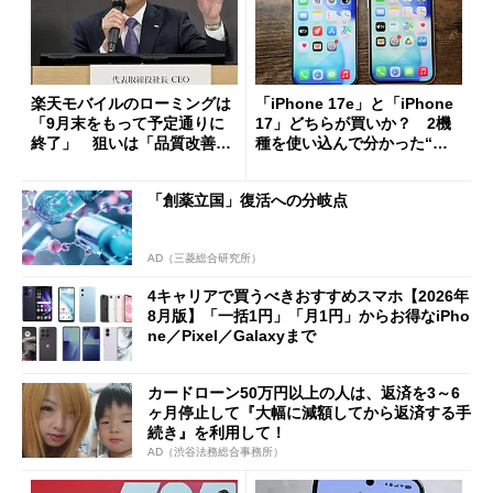
楽天モバイルのローミングは
「iPhone 17e」と「iPhone
「9月末をもって予定通りに
17」どちらが買いか？ 2機
終了」 狙いは「品質改善」
種を使い込んで分かった“ス
ただし「ルーラル限定で期
ペック表にない違い”
限を切った新契約」の可能性
「創薬立国」復活への分岐点
も
AD（三菱総合研究所）
4キャリアで買うべきおすすめスマホ【2026年
8月版】「一括1円」「月1円」からお得なiPho
ne／Pixel／Galaxyまで
カードローン50万円以上の人は、返済を3～6
ヶ月停止して『大幅に減額してから返済する手
続き』を利用して！
AD（渋谷法務総合事務所）