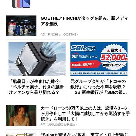
GOETHEとFINCHIがタッグを組み、新メディ
アを創設
AD（FINCHI on GOETHE）
「酷暑日」が生まれた昨今
元グループ会社が「ドコモの
「ペルチェ素子」付きの腰掛
銀行」になった不満を吸収？
けファンなら乗り切れる？
SBI新生銀行が「SBIの銀
行」として最大5.2万円のキャ
ッシュバックキャンペーンを
カードローン50万円以上の人は、返済を3～6
開催
ヶ月停止して『大幅に減額してから返済する手
続き』を利用して！
AD（渋谷法務総合事務所）
“Suicaが使えない”改札、東京メトロ上野駅に