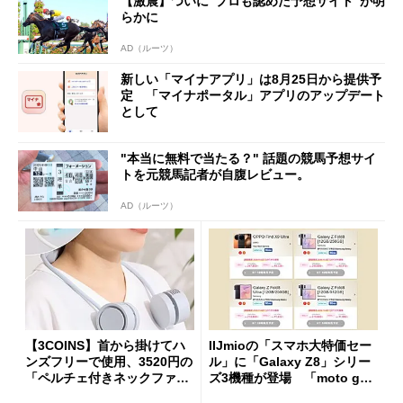
【激震】ついに“プロも認めた予想サイト”が明
らかに
AD（ルーツ）
新しい「マイナアプリ」は8月25日から提供予
定 「マイナポータル」アプリのアップデート
として
"本当に無料で当たる？" 話題の競馬予想サイ
トを元競馬記者が自腹レビュー。
AD（ルーツ）
【3COINS】首から掛けてハ
IIJmioの「スマホ大特価セー
ンズフリーで使用、3520円の
ル」に「Galaxy Z8」シリー
「ペルチェ付きネックファ
ズ3機種が登場 「moto g37
ン」
j」や「OPPO Find X9 Ultr