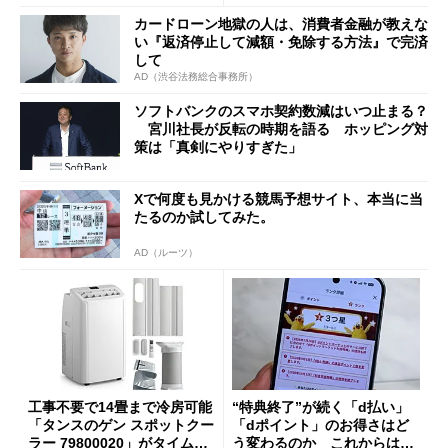
a」も
カードローン地獄の人は、消費者金融が教えな
い『返済停止して減額・免除する方法』で完済
して
AD（渋谷法務総合事務所）
ソフトバンクのスマホ契約数減はいつ止まる？
宮川社長が反転の時期を語る ホッピング対
策は「真剣にやりすぎた」
Xで何度も見かける競馬予想サイト、本当に当
たるのか試してみた。
AD（ルーツ）
工事不要で14畳まで冷房可能
“特典終了”が続く「d払い」
「タンスのゲン スポットクー
「dポイント」のお得さはど
ラー 79800020」がタイムセ
う変わるのか これからは