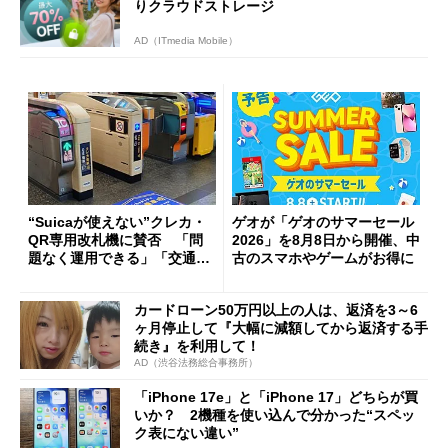
りクラウドストレージ
AD（ITmedia Mobile）
“Suicaが使えない”クレカ・
ゲオが「ゲオのサマーセール
QR専用改札機に賛否 「問
2026」を8月8日から開催、中
題なく運用できる」「交通系I
古のスマホやゲームがお得に
Cの方がスムーズ」
カードローン50万円以上の人は、返済を3～6
ヶ月停止して『大幅に減額してから返済する手
続き』を利用して！
AD（渋谷法務総合事務所）
「iPhone 17e」と「iPhone 17」どちらが買
いか？ 2機種を使い込んで分かった“スペッ
ク表にない違い”