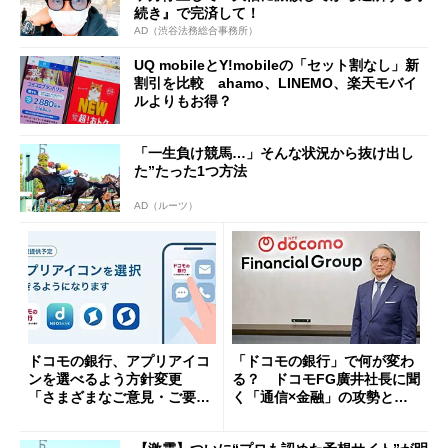
続き』で完済して！
AD（渋谷法務総合事務所）
UQ mobileとY!mobileの「セット割なし」新
割引を比較 ahamo、LINEMO、楽天モバイ
ルよりもお得？
「一生負け競馬…」そんな状況から抜け出し
た”たった1つ方法
AD（ルーツ）
ドコモの銀行、アプリアイコ
「ドコモの銀行」で何が変わ
ンを選べるよう方針変更
る？ ドコモFG廣井社長に聞
「さまざまなご意見・ご要望
く「通信×金融」の攻勢とグ
を踏まえ」
ループ戦略