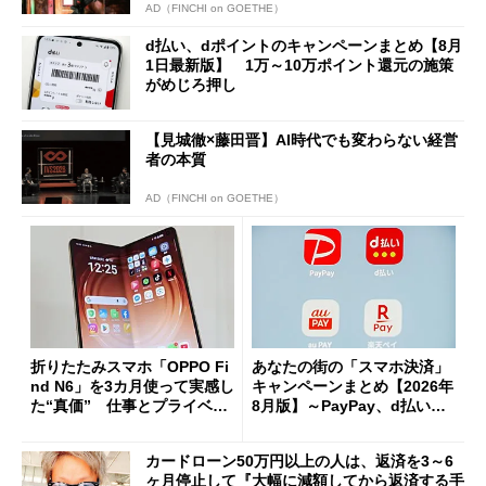
AD（FINCHI on GOETHE）
d払い、dポイントのキャンペーンまとめ【8月
1日最新版】 1万～10万ポイント還元の施策
がめじろ押し
【見城徹×藤田晋】AI時代でも変わらない経営
者の本質
AD（FINCHI on GOETHE）
折りたたみスマホ「OPPO Fi
あなたの街の「スマホ決済」
nd N6」を3カ月使って実感し
キャンペーンまとめ【2026年
た“真価” 仕事とプライベー
8月版】～PayPay、d払い、a
トで大活躍
u PAY、楽天ペイ
カードローン50万円以上の人は、返済を3～6
ヶ月停止して『大幅に減額してから返済する手