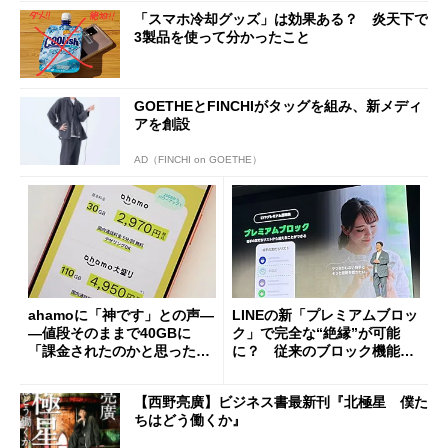
「スマホ冷却グッズ」は効果ある？ 炎天下で
3製品を使って分かったこと
GOETHEとFINCHIがタッグを組み、新メディ
アを創設
AD（FINCHI on GOETHE）
ahamoに「神です」との声―
LINEの新「プレミアムブロッ
―値段そのままで40GBに
ク」で完全な“絶縁”が可能
「課金されたのかと思った」
に？ 従来のブロック機能と
と戸惑いも
の決定的な違い
【西野亮廣】ビジネス書最新刊『北極星 僕た
ちはどう働くか』