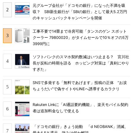
元グループ会社が「ドコモの銀行」になった不満を吸
収？ SBI新生銀行が「SBIの銀行」として最大5.2万円
のキャッシュバックキャンペーンを開催
工事不要で14畳まで冷房可能「タンスのゲン スポット
クーラー 79800020」がタイムセールで10％オフの5万
3999円に
ソフトバンクのスマホ契約数減はいつ止まる？ 宮川社
長が反転の時期を語る ホッピング対策は「真剣にやり
すぎた」
SNSで多発する「無料であげます」投稿の正体 “お涙
ちょうだい”で偽サイトやLINEへ誘導するカラクリ
Rakuten Linkに「AI通話要約機能」、楽天モバイル契約
者は追加料金なしで使える
「ドコモの銀行」きょう始動 「d NEOBANK」消滅、
最大4.5％還元 強みは何か解説