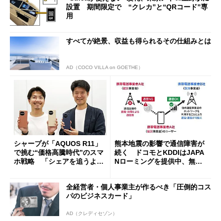
設置 期間限定で “クレカ”と“QRコード”専
用
すべてが絶景、収益も得られるその仕組みとは
AD（COCO VILLA on GOETHE）
シャープが「AQUOS R11」
熊本地震の影響で通信障害が
で挑む“価格高騰時代”のスマ
続く ドコモとKDDIはJAPA
ホ戦略 「シェアを追うより
Nローミングを提供中、無料
も既存ユーザーを大切に」
Wi-Fi「00000JAPAN」も開
放
全経営者・個人事業主が作るべき「圧倒的コス
パのビジネスカード」
AD（クレディセゾン）