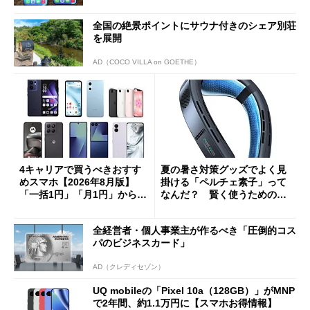
全国の絶景ポイントにサウナ付きのシェア別荘
を展開
AD（COCO VILLA on GOETHE）
4キャリアで買うべきおすす
夏の暑さ対策グッズでよく見
めスマホ【2026年8月版】
掛ける「ペルチェ素子」って
「一括1円」「月1円」からお
なんだ？ 賢く使うための注
得なiPhone／Pixel／Galaxy
意点も
まで
全経営者・個人事業主が作るべき「圧倒的コス
パのビジネスカード」
AD（クレディセゾン）
UQ mobileの「Pixel 10a（128GB）」がMNP
で2年間、約1.1万円に【スマホお得情報】