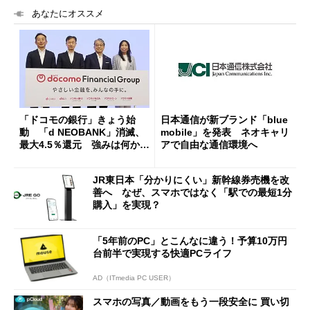
あなたにオススメ
「ドコモの銀行」きょう始
日本通信が新ブランド「blue
動 「d NEOBANK」消滅、
mobile」を発表 ネオキャリ
最大4.5％還元 強みは何か解
アで自由な通信環境へ
説
JR東日本「分かりにくい」新幹線券売機を改
善へ なぜ、スマホではなく「駅での最短1分
購入」を実現？
「5年前のPC」とこんなに違う！予算10万円
台前半で実現する快適PCライフ
AD（ITmedia PC USER）
スマホの写真／動画をもう一段安全に 買い切