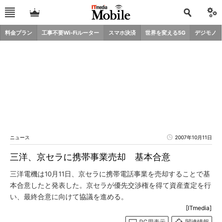
料金プラン
工事不要Wi-Fiルーター
スマホ決済
世界を変える5G
デジモノ
ニュース
2007年10月11日
三洋、京セラに携帯事業売却 基本合意
三洋電機は10月11日、京セラに携帯電話事業を売却することで基
本合意したと発表した。京セラが優先交渉権を得て資産査定を行
い、最終合意に向けて協議を進める。
[ITmedia]
PC用表示
関連情報