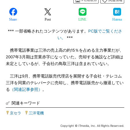
Share
Post
LINE
Hatena
*** 一部省略されたコンテンツがあります。
PC版でご覧くださ
い。
***
携帯電話事業は三洋の売上高の約15％を占める主力事業だが、
2007年3月期は営業赤字になっていた。売却する施設など詳細は
未定としているが、子会社の鳥取三洋は含まれていない。
三洋は9月、携帯電話販売代理店を展開する子会社・テレコム
三洋を同業のテレパークに売却し、携帯電話販売から撤退してい
る
（関連記事参照）
。
関連キーワード
京セラ
|
三洋電機
Copyright © ITmedia, Inc. All Rights Reserved.