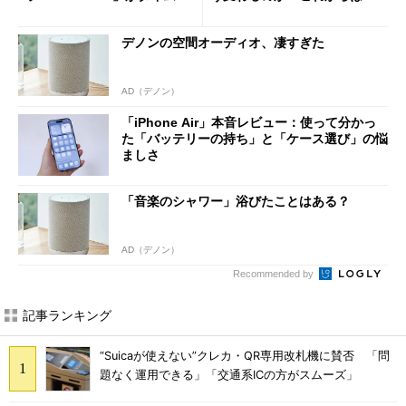
ールで10％オフの5万3999円
「dカード」の利用が得策？
に
デノンの空間オーディオ、凄すぎた
AD（デノン）
「iPhone Air」本音レビュー：使って分かっ
た「バッテリーの持ち」と「ケース選び」の悩
ましさ
「音楽のシャワー」浴びたことはある？
AD（デノン）
Recommended by
記事ランキング
“Suicaが使えない”クレカ・QR専用改札機に賛否 「問
題なく運用できる」「交通系ICの方がスムーズ」