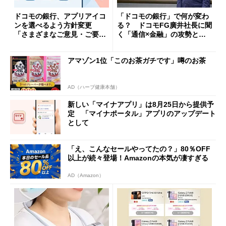
ドコモの銀行、アプリアイコ
「ドコモの銀行」で何が変わ
ンを選べるよう方針変更
る？ ドコモFG廣井社長に聞
「さまざまなご意見・ご要望
く「通信×金融」の攻勢とグ
を踏まえ」
ループ戦略
アマゾン1位「このお茶ガチです」噂のお茶
AD（ハーブ健康本舗）
新しい「マイナアプリ」は8月25日から提供予
定 「マイナポータル」アプリのアップデート
として
「え、こんなセールやってたの？」80％OFF
以上が続々登場！Amazonの本気が凄すぎる
AD（Amazon）