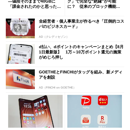
―値段そのままで40GBに
ク」で完全な“絶縁”が可能
「課金されたのかと思った」
に？ 従来のブロック機能と
と戸惑いも
の決定的な違い
全経営者・個人事業主が作るべき「圧倒的コス
パのビジネスカード」
AD（クレディセゾン）
d払い、dポイントのキャンペーンまとめ【8月
1日最新版】 1万～10万ポイント還元の施策
がめじろ押し
GOETHEとFINCHIがタッグを組み、新メディ
アを創設
AD（FINCHI on GOETHE）