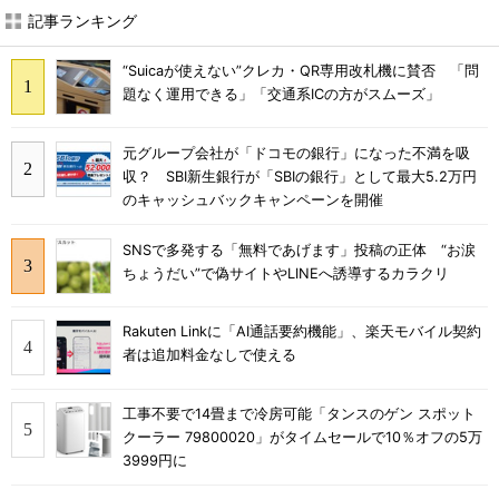
記事ランキング
“Suicaが使えない”クレカ・QR専用改札機に賛否 「問
題なく運用できる」「交通系ICの方がスムーズ」
元グループ会社が「ドコモの銀行」になった不満を吸
収？ SBI新生銀行が「SBIの銀行」として最大5.2万円
のキャッシュバックキャンペーンを開催
SNSで多発する「無料であげます」投稿の正体 “お涙
ちょうだい”で偽サイトやLINEへ誘導するカラクリ
Rakuten Linkに「AI通話要約機能」、楽天モバイル契約
者は追加料金なしで使える
工事不要で14畳まで冷房可能「タンスのゲン スポット
クーラー 79800020」がタイムセールで10％オフの5万
3999円に