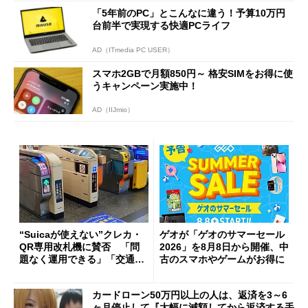
「5年前のPC」とこんなに違う！予算10万円
台前半で実現する快適PCライフ
AD（ITmedia PC USER）
スマホ2GBで月額850円～ 格安SIMをお得に使
うキャンペーン実施中！
AD（IIJmio）
“Suicaが使えない”クレカ・
ゲオが「ゲオのサマーセール
QR専用改札機に賛否 「問
2026」を8月8日から開催、中
題なく運用できる」「交通系I
古のスマホやゲームがお得に
Cの方がスムーズ」
カードローン50万円以上の人は、返済を3～6
ヶ月停止して『大幅に減額してから返済する手