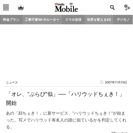
料金プラン
工事不要Wi-Fiルーター
スマホ決済
世界を変える5G
デジモノ
ニュース
2007年11月15日
「オレ、“ぶらぴ”似」──「ハリウッドちぇき！」
開始
あの「顔ちぇき！」に新サービス、“ハリウッドちぇき！”が始ま
った。写メでハリウッド有名人の誰に似ているかを判定してくれ
る。