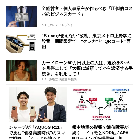
ッシュバックキャンペーンを
全経営者・個人事業主が作るべき「圧倒的コス
開催
パのビジネスカード」
AD（クレディセゾン）
“Suicaが使えない”改札、東京メトロ上野駅に
設置 期間限定で “クレカ”と“QRコード”専
用
カードローン50万円以上の人は、返済を3～6
ヶ月停止して『大幅に減額してから返済する手
続き』を利用して！
AD（渋谷法務総合事務所）
シャープが「AQUOS R11」
熊本地震の影響で通信障害が
で挑む“価格高騰時代”のスマ
続く ドコモとKDDIはJAPA
ホ戦略 「シェアを追うより
Nローミングを提供中、無料