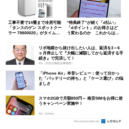
工事不要で14畳まで冷房可能
“特典終了”が続く「d払い」
「タンスのゲン スポットクー
「dポイント」のお得さはど
ラー 79800020」がタイムセ
う変わるのか これからは
ールで10％オフの5万3999円
「dカード」の利用が得策？
に
リボ地獄から抜け出したい人は、返済を3～6
ヶ月停止して『大幅に減額してから返済する手
続き』で完済して！
AD（渋谷法務総合事務所）
「iPhone Air」本音レビュー：使って分かっ
た「バッテリーの持ち」と「ケース選び」の悩
ましさ
スマホ2GBで月額850円～ 格安SIMをお得に使
うキャンペーン実施中！
AD（IIJmio）
Recommended by