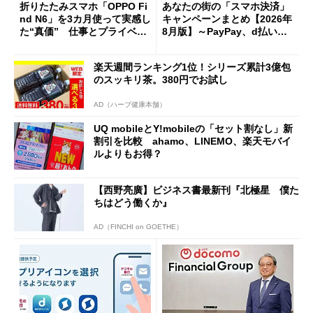
折りたたみスマホ「OPPO Fi
あなたの街の「スマホ決済」
nd N6」を3カ月使って実感し
キャンペーンまとめ【2026年
た“真価” 仕事とプライベー
8月版】～PayPay、d払い、a
トで大活躍
u PAY、楽天ペイ
楽天週間ランキング1位！シリーズ累計3億包
のスッキリ茶。380円でお試し
AD（ハーブ健康本舗）
UQ mobileとY!mobileの「セット割なし」新
割引を比較 ahamo、LINEMO、楽天モバイ
ルよりもお得？
【西野亮廣】ビジネス書最新刊『北極星 僕た
ちはどう働くか』
AD（FINCHI on GOETHE）