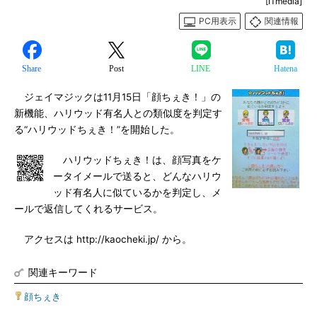
[ITmedia]
PC用表示
関連情報
Share
Post
LINE
Hatena
ジェイマジックは11月15日「顔ちぇき！」の
新機能、ハリウッド有名人との類似度を判定す
る“ハリウッドちぇき！”を開始した。
ハリウッドちぇき！は、顔写真をケ
ータイメールで送ると、どんなハリウ
ッド有名人に似ているかを判定し、メ
ールで返信してくれるサービス。
アクセスは http://kaocheki.jp/ から。
関連キーワード
顔ちぇき