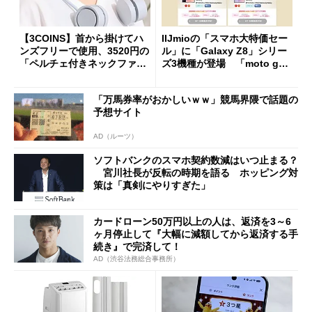
【3COINS】首から掛けてハ
IIJmioの「スマホ大特価セー
ンズフリーで使用、3520円の
ル」に「Galaxy Z8」シリー
「ペルチェ付きネックファ
ズ3機種が登場 「moto g37
ン」
j」や「OPPO Find X9 Ultr
a」も
「万馬券率がおかしいｗｗ」競馬界隈で話題の
予想サイト
AD（ルーツ）
ソフトバンクのスマホ契約数減はいつ止まる？
宮川社長が反転の時期を語る ホッピング対
策は「真剣にやりすぎた」
カードローン50万円以上の人は、返済を3～6
ヶ月停止して『大幅に減額してから返済する手
続き』で完済して！
AD（渋谷法務総合事務所）