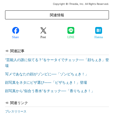
Copyright © ITmedia, Inc. All Rights Reserved.
関連情報
Share
Post
LINE
Hatena
関連記事
“芸能人の誰に似てる？”をケータイでチェック──「顔ちぇき」登
場
写メであなたの顔がゾンビに──「ゾンビちぇき！」
顔写真をネタにピザ選び――「ピザちぇき！」登場
顔写真から“似合う香水”をチェック──「香りちぇき！」
関連リンク
プレスリリース