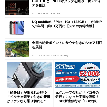
GOETHEとFINCHIがタッグを組み、新メディ
アを創設
AD（FINCHI on GOETHE）
UQ mobileの「Pixel 10a（128GB）」がMNP
で2年間、約1.1万円に【スマホお得情報】
全国の絶景ポイントにサウナ付きのシェア別荘
を展開
AD（COCO VILLA on GOETHE）
「酷暑日」が生まれた昨今
元グループ会社が「ドコモの
「ペルチェ素子」付きの腰掛
銀行」になった不満を吸収？
けファンなら乗り切れる？
SBI新生銀行が「SBIの銀
行」として最大5.2万円のキャ