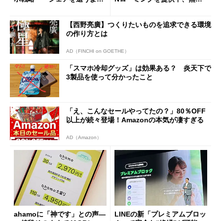
も既存ユーザーを大切に」
Wi-Fi「00000JAPAN」も開
放
【西野亮廣】つくりたいものを追求できる環境
の作り方とは
AD（FINCHI on GOETHE）
「スマホ冷却グッズ」は効果ある？ 炎天下で
3製品を使って分かったこと
「え、こんなセールやってたの？」80％OFF
以上が続々登場！Amazonの本気が凄すぎる
AD（Amazon）
ahamoに「神です」との声―
LINEの新「プレミアムブロッ