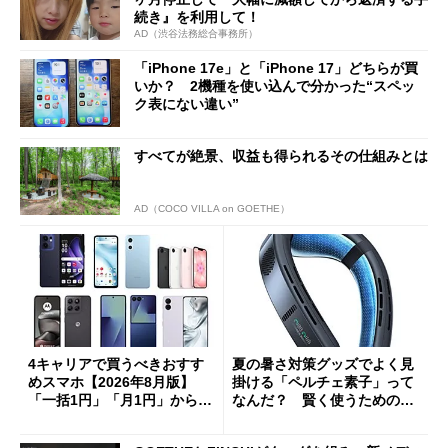
続き』を利用して！
AD（渋谷法務総合事務所）
「iPhone 17e」と「iPhone 17」どちらが買
いか？ 2機種を使い込んで分かった“スペッ
ク表にない違い”
すべてが絶景、収益も得られるその仕組みとは
AD（COCO VILLA on GOETHE）
4キャリアで買うべきおすす
夏の暑さ対策グッズでよく見
めスマホ【2026年8月版】
掛ける「ペルチェ素子」って
「一括1円」「月1円」からお
なんだ？ 賢く使うための注
得なiPhone／Pixel／Galaxy
意点も
まで