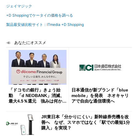
ジェイマジック
+D Shoppingでケータイの価格を調べる
製品最安値比較サイト：ITmedia +D Shopping
あなたにオススメ
「ドコモの銀行」きょう始
日本通信が新ブランド「blue
動 「d NEOBANK」消滅、
mobile」を発表 ネオキャリ
最大4.5％還元 強みは何か解
アで自由な通信環境へ
説
JR東日本「分かりにくい」新幹線券売機を改
善へ なぜ、スマホではなく「駅での最短1分
購入」を実現？