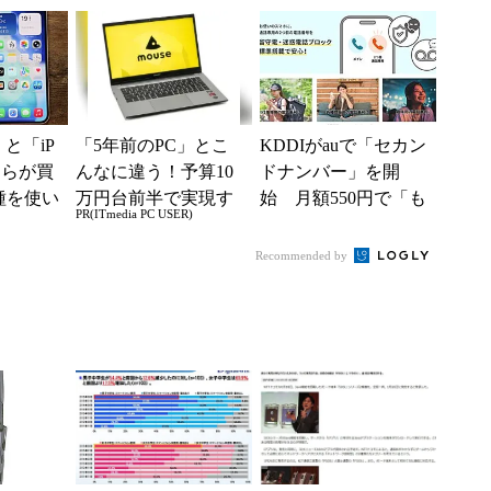
じろ押
が続く
e」と「iP
「5年前のPC」とこ
KDDIがauで「セカン
どちらが買
んなに違う！予算10
ドナンバー」を開
種を使い
万円台前半で実現す
始 月額550円で「も
PR(ITmedia PC USER)
た“スペ
る快適PCライフ
う1つの携帯番号を」
Recommended by