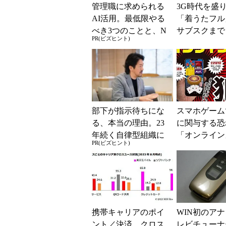
管理職に求められる
3G時代を盛
AI活用。最低限やる
「着うたフル
べき3つのことと、N
サブスクまで
PR(ビズヒント)
Gな自己認識
の音楽配信を
る
部下が指示待ちにな
スマホゲーム
る、本当の理由。23
に関与する
年続く自律型組織に
「オンライン
PR(ビズヒント)
共通する「3つの要
ノ」で賭博を
素」
の法的リスク
携帯キャリアのポイ
WIN初のア
ント／決済、クロス
レビチューナ