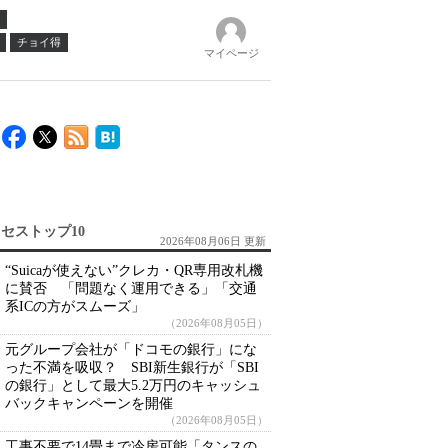
チョイ得
マイページ
セストップ10
2026年08月06日 更新
“Suicaが使えない”クレカ・QR専用改札機
に賛否 「問題なく運用できる」「交通
系ICの方がスムーズ」
（2026年08月05日）
元グループ会社が「ドコモの銀行」にな
った不満を吸収？ SBI新生銀行が「SBI
の銀行」として最大5.2万円のキャッシュ
バックキャンペーンを開催
（2026年08月05日）
工事不要で14畳まで冷房可能「タンスの