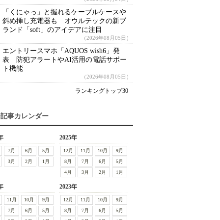
「くにゃっ」と握れるケーブルケースや
斜め挿し充電器も オウルテックの新ブ
ランド「soft」のアイデアに注目
（2026年08月05日）
エントリースマホ「AQUOS wish6」発
表 防犯アラートやAI活用の電話サポー
ト機能
（2026年08月05日）
ランキングトップ30
去記事カレンダー
年
2025年
7月
6月
5月
12月
11月
10月
9月
3月
2月
1月
8月
7月
6月
5月
4月
3月
2月
1月
年
2023年
11月
10月
9月
12月
11月
10月
9月
7月
6月
5月
8月
7月
6月
5月