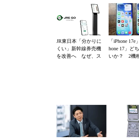
得なiPhone／...
元の施策がめ
し
JR東日本「分かりに
「iPhone 17
くい」新幹線券売機
hone 17」
を改善へ なぜ、ス
いか？ 2機
マホではなく「駅で
込んで分かっ
の最短1分購入」を実
ッ...
現？