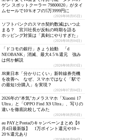
ゲン スポットクーラー 79800020」がタイ
ムセールで10％オフの5万3999円に
（2026年08月05日）
ソフトバンクのスマホ契約数減はいつ止
まる？ 宮川社長が反転の時期を語る
ホッピング対策は「真剣にやりすぎた」
（2026年08月04日）
「ドコモの銀行」きょう始動 「d
NEOBANK」消滅、最大4.5％還元 強み
は何か解説
（2026年08月03日）
JR東日本「分かりにくい」新幹線券売機
を改善へ なぜ、スマホではなく「駅で
の最短1分購入」を実現？
（2026年07月04日）
2026年の“本気”カメラスマホ「Xiaomi 17
Ultra」と「OPPO Find X9 Ultra」、写りの
違いを徹底比較してみた
（2026年08月05日）
au PAYとPontaのキャンペーンまとめ【8
月4日最新版】 1万ポイント還元や10～
20％還元あり
（2026年08月04日）