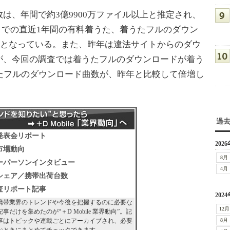
、年間で約3億9900万ファイル以上と推定され、
年9月までの直近1年間の有料着うた、着うたフルのダウン
数値となっている。また、昨年は違法サイトからのダウ
が、今回の調査では着うたフルのダウンロードが着う
たフルのダウンロード曲数が、昨年と比較して倍増し
過
発表会リポート
2026
市場動向
8月
ーパーソンインタビュー
4月
シェア／携帯出荷台数
査リポート記事
2024
携帯業界のトレンドや今後を把握するのに必要な
12月
記事だけを集めたのが“＋D Mobile 業界動向”。記
事はトピックや連載ごとにアーカイブされ、必要
8月