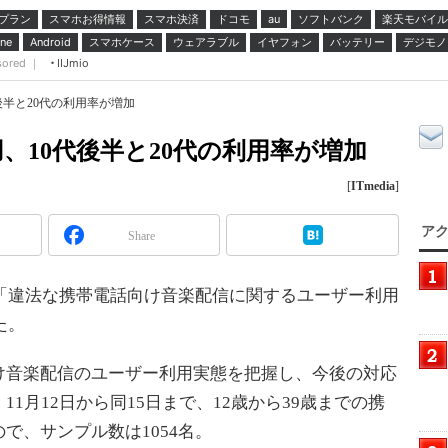
プラン
スマホお得情報
スマホ決済
ドコモ
ソフトバンク
楽天モバイル
au
スマホケース
ウェアラブル
イヤフォン
バッテリー
デジモノ
ne
Android
sored ｜
IIJmio
後半と20代の利用率が増加
、10代後半と20代の利用率が増加
[
ITmedia
]
アク
Share
「違法な携帯電話向け音楽配信に関するユーザー利用
た。
音楽配信のユーザー利用実態を把握し、今後の対応
1月12日から同15日まで、12歳から39歳までの携
で、サンプル数は1054名。