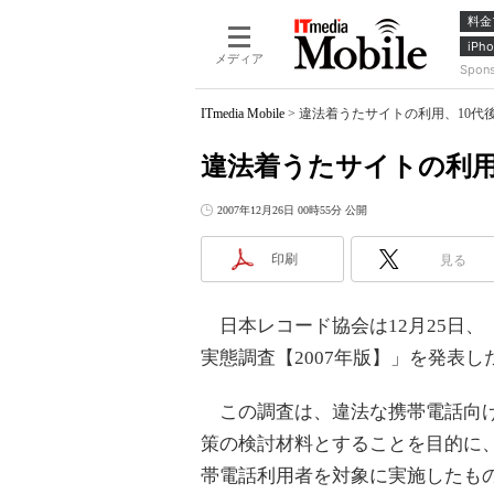
料金
iPho
メディア
Spon
ITmedia Mobile
>
違法着うたサイトの利用、10代
違法着うたサイトの利用
2007年12月26日 00時55分 公開
印刷
見る
日本レコード協会は12月25日、
実態調査【2007年版】」を発表し
この調査は、違法な携帯電話向け
策の検討材料とすることを目的に、1
帯電話利用者を対象に実施したもの