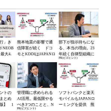
行」き
熊本地震の影響で通
部下が指示待ちにな
 NEOB
信障害が続く ドコ
る、本当の理由。23
最大4.
モとKDDIはJAPANロ
年続く自律型組織に
PR(ビズヒント)
みは何か
ーミングを提供中、
共通する「3つの要
無料Wi-Fi「00...
素」
イントの
管理職に求められる
ソフトバンクと楽天
まとめ
AI活用。最低限やる
モバイルもJAPANロ
版】 1
べき3つのことと、N
ーミングを提供 熊
PR(ビズヒント)
イント還
Gな自己認識
本地震の影響で障害