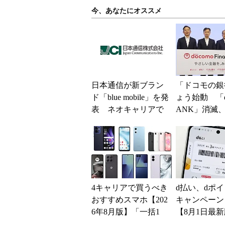
今、あなたにオススメ
日本通信が新ブラン
「ドコモの銀
ド「blue mobile」を発
ょう始動 「d
表 ネオキャリアで
ANK」消滅、
自由な通信環境へ
5％還元 強
解説
4キャリアで買うべき
d払い、dポ
おすすめスマホ【202
キャンペーン
6年8月版】「一括1
【8月1日最新
円」「月1円」からお
万～10万ポ