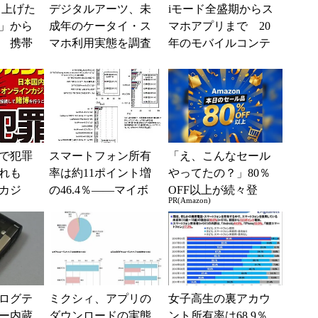
り上げた
デジタルアーツ、未
iモード全盛期からス
」から
成年のケータイ・ス
マホアプリまで 20
 携帯
マホ利用実態を調査
年のモバイルコンテ
振り返
――女子中学生のス
ンツと文化を振り返
マホ所有率が7割に
る
で犯罪
スマートフォン所有
「え、こんなセール
恐れも
率は約11ポイント増
やってたの？」80％
カジ
の46.4％――マイボ
OFF以上が続々登
PR(Amazon)
した際
イスコムの調査結果
場！Amazonの本気が
発表
凄すぎる
ナログテ
ミクシィ、アプリの
女子高生の裏アカウ
ー内蔵
ダウンロードの実態
ント所有率は68.9％