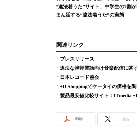
“違法着うた”サイト、中学生の7割
まん延する“違法着うた”の実態
関連リンク
プレスリリース
違法な携帯電話向け音楽配信に関する
日本レコード協会
+D Shoppingでケータイの価格を
製品最安値比較サイト：ITmedia +D S
印刷
見る