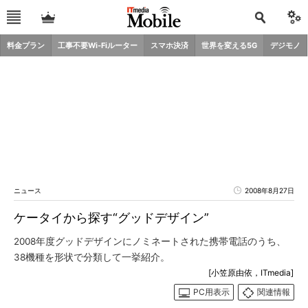
料金プラン
工事不要Wi-Fiルーター
スマホ決済
世界を変える5G
デジモノ
ニュース
2008年8月27日
ケータイから探す“グッドデザイン”
2008年度グッドデザインにノミネートされた携帯電話のうち、
38機種を形状で分類して一挙紹介。
[小笠原由依，ITmedia]
PC用表示
関連情報