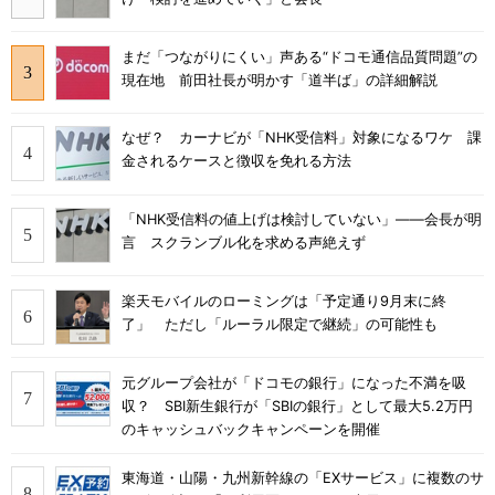
まだ「つながりにくい」声ある“ドコモ通信品質問題”の
現在地 前田社長が明かす「道半ば」の詳細解説
なぜ？ カーナビが「NHK受信料」対象になるワケ 課
金されるケースと徴収を免れる方法
「NHK受信料の値上げは検討していない」――会長が明
言 スクランブル化を求める声絶えず
楽天モバイルのローミングは「予定通り9月末に終
了」 ただし「ルーラル限定で継続」の可能性も
元グループ会社が「ドコモの銀行」になった不満を吸
収？ SBI新生銀行が「SBIの銀行」として最大5.2万円
のキャッシュバックキャンペーンを開催
東海道・山陽・九州新幹線の「EXサービス」に複数のサ