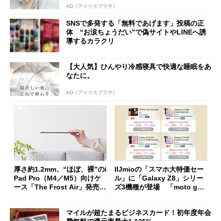
AD（アイリスプラザ）
SNSで多発する「無料であげます」投稿の正
体 “お涙ちょうだい”で偽サイトやLINEへ誘
導するカラクリ
【大人気】ひんやり冷感寝具で快適な睡眠をあ
なたに。
AD（アイリスプラザ）
厚さ約1.2mm、“ほぼ、裸”のi
IIJmioの「スマホ大特価セー
Pad Pro（M4／M5）向けケ
ル」に「Galaxy Z8」シリー
ース「The Frost Air」発売
ズ3機種が登場 「moto g37
ケースフィニットから
j」や「OPPO Find X9 Ultr
a」も
マイルが超たまるビジネスカード！初年度年会