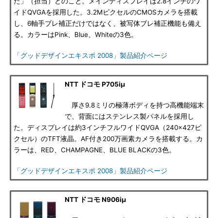
た」（担当）とのこと。メインディスプレイは2.8インチのワ
イドQVGAを採用した。3.2MピクセルのCMOSカメラを搭載
し、6軸手ブレ補正だけではなく、被写体ブレ補正機能も備え
る。カラーはPink、Blue、Whiteの3色。
「グッドデザインエキスポ 2008」製品紹介ページ
NTT ドコモ P705iμ
厚さ9.8ミリの極薄ボディを持つ高機能端末
で、背面にはステンレス製パネルを採用し
た。ディスプレイは約3インチフルワイドQVGA（240×427ピ
クセル）のTFT液晶。AF付き200万画素カメラを搭載する。カ
ラーは、RED、CHAMPAGNE、BLUE BLACKの3色。
「グッドデザインエキスポ 2008」製品紹介ページ
NTT ドコモ N906iμ