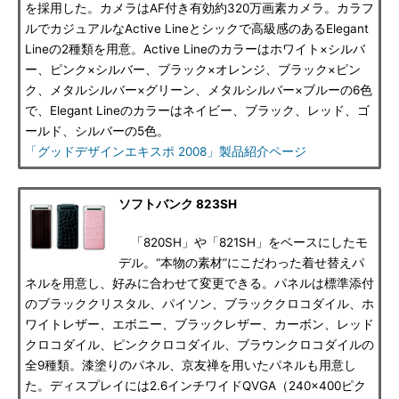
を採用した。カメラはAF付き有効約320万画素カメラ。カラフ
ルでカジュアルなActive Lineとシックで高級感のあるElegant
Lineの2種類を用意。Active Lineのカラーはホワイト×シルバ
ー、ピンク×シルバー、ブラック×オレンジ、ブラック×ピン
ク、メタルシルバー×グリーン、メタルシルバー×ブルーの6色
で、Elegant Lineのカラーはネイビー、ブラック、レッド、ゴ
ールド、シルバーの5色。
「グッドデザインエキスポ 2008」製品紹介ページ
ソフトバンク 823SH
「820SH」や「821SH」をベースにしたモ
デル。“本物の素材”にこだわった着せ替えパ
ネルを用意し、好みに合わせて変更できる。パネルは標準添付
のブラッククリスタル、パイソン、ブラッククロコダイル、ホ
ワイトレザー、エボニー、ブラックレザー、カーボン、レッド
クロコダイル、ピンククロコダイル、ブラウンクロコダイルの
全9種類。漆塗りのパネル、京友禅を用いたパネルも用意し
た。ディスプレイには2.6インチワイドQVGA（240×400ピク