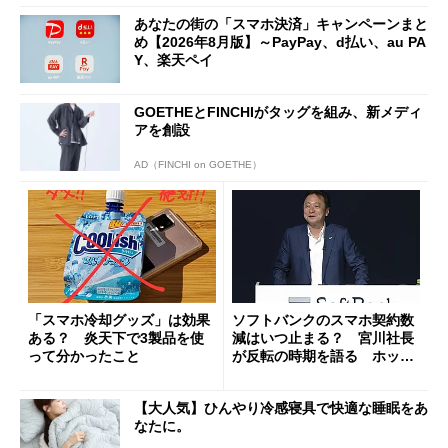
あなたの街の「スマホ決済」キャンペーンまと
め【2026年8月版】～PayPay、d払い、au PA
Y、楽天ペイ
GOETHEとFINCHIがタッグを組み、新メディ
アを創設
AD（FINCHI on GOETHE）
「スマホ冷却グッズ」は効果
ソフトバンクのスマホ契約数
ある？ 炎天下で3製品を使
減はいつ止まる？ 宮川社長
って分かったこと
が反転の時期を語る ホッピ
ング対策は「真剣にやりすぎ
た」
【大人気】ひんやり冷感寝具で快適な睡眠をあ
なたに。