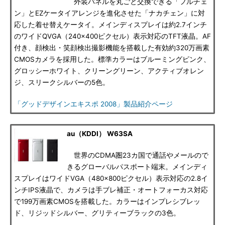
外装パネルを丸ごと交換できる「フルチェ
ン」とEZケータイアレンジを進化させた「ナカチェン」に対
応した着せ替えケータイ。メインディスプレイは約2.7インチ
のワイドQVGA（240×400ピクセル）表示対応のTFT液晶。AF
付き、顔検出・笑顔検出撮影機能を搭載した有効約320万画素
CMOSカメラを採用した。標準カラーはブルーミングピンク、
グロッシーホワイト、クリーングリーン、アクティブオレン
ジ、スリークシルバーの5色。
「グッドデザインエキスポ 2008」製品紹介ページ
au（KDDI） W63SA
世界のCDMA圏23カ国で通話やメールので
きるグローバルパスポート端末。メインディ
スプレイはワイドVGA（480×800ピクセル）表示対応の2.8イ
ンチIPS液晶で、カメラは手ブレ補正・オートフォーカス対応
で199万画素CMOSを搭載した。カラーはインプレシブレッ
ド、リジッドシルバー、グリティーブラックの3色。