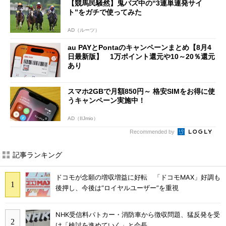
【競馬民騒然】鬼バズ中の“3連単連発サイ
ト”をガチで使ってみた
AD（ルーツ）
au PAYとPontaのキャンペーンまとめ【8月4
日最新版】 1万ポイント還元や10～20％還元
あり
スマホ2GBで月額850円～ 格安SIMをお得に使
うキャンペーン実施中！
AD（IIJmio）
Recommended by
記事ランキング
ドコモが念願の増収増益に好転 「ドコモMAX」好調も
後押し、今後は“ロイヤルユーザー”を重視
NHK受信料パトカー・消防車から徴収問題、猛反発を受
け「検討を進めていく」と会長