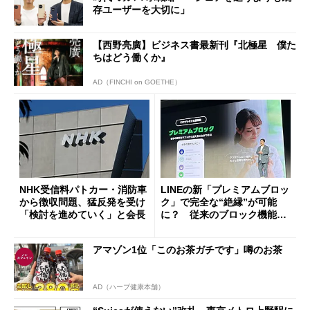
存ユーザーを大切に」
【西野亮廣】ビジネス書最新刊『北極星 僕た
ちはどう働くか』
AD（FINCHI on GOETHE）
NHK受信料パトカー・消防車
LINEの新「プレミアムブロッ
から徴収問題、猛反発を受け
ク」で完全な“絶縁”が可能
「検討を進めていく」と会長
に？ 従来のブロック機能と
の決定的な違い
アマゾン1位「このお茶ガチです」噂のお茶
AD（ハーブ健康本舗）