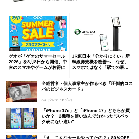
ゲオが「ゲオのサマーセール
JR東日本「分かりにくい」新
2026」を8月8日から開催、中
幹線券売機を改善へ なぜ、
古のスマホやゲームがお得に
スマホではなく「駅での最短
1分購入」を実現？
全経営者・個人事業主が作るべき「圧倒的コス
パのビジネスカード」
AD（クレディセゾン）
「iPhone 17e」と「iPhone 17」どちらが買
いか？ 2機種を使い込んで分かった“スペッ
ク表にない違い”
「え、こんなセールやってたの？」80％OFF