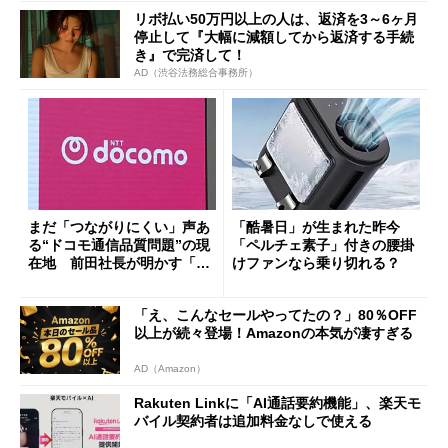
リボ払い50万円以上の人は、返済を3～6ヶ月
停止して『大幅に減額してから返済する手続
き』で完済して！
AD（渋谷法務総合事務所）
まだ「つながりにくい」声あ
「酷暑日」が生まれた昨今
る“ドコモ通信品質問題”の現
「ペルチェ素子」付きの腰掛
在地 前田社長が明かす「道
けファンなら乗り切れる？
半ば」の詳細解説
「え、こんなセールやってたの？」80％OFF
以上が続々登場！Amazonの本気が凄すぎる
AD（Amazon）
Rakuten Linkに「AI通話要約機能」、楽天モ
バイル契約者は追加料金なしで使える