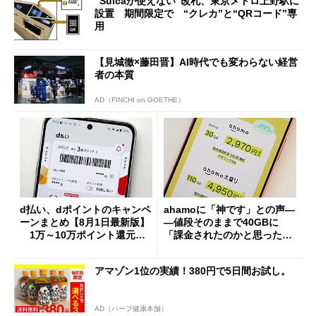
“Suicaが使えない”改札、東京メトロ上野駅に
設置 期間限定で “クレカ”と“QRコード”専
用
【見城徹×藤田晋】AI時代でも変わらない経営
者の本質
AD（FINCHI on GOETHE）
d払い、dポイントのキャンペ
ahamoに「神です」との声―
ーンまとめ【8月1日最新版】
―値段そのままで40GBに
1万～10万ポイント還元の
「課金されたのかと思った」
施策がめじろ押し
と戸惑いも
アマゾン1位の実績！380円で5日間お試し。
AD（ハーブ健康本舗）