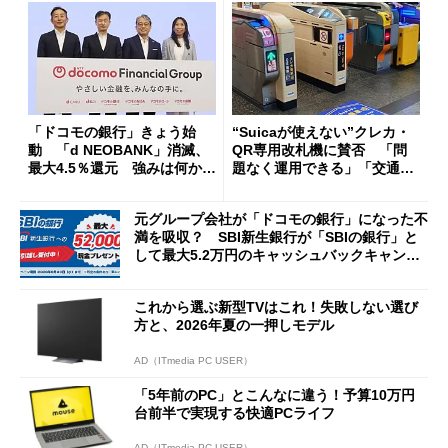
「ドコモの銀行」きょう始
“Suicaが使えない”クレカ・
動 「d NEOBANK」消滅、
QR専用改札機に賛否 「問
最大4.5％還元 強みは何か解
題なく運用できる」「交通系I
説
Cの方がスムーズ」
元グループ会社が「ドコモの銀行」になった不
満を吸収？ SBI新生銀行が「SBIの銀行」と
して最大5.2万円のキャッシュバックキャンペ
ーンを開催
これから選ぶ新型TVはこれ！失敗しない選び
方と、2026年夏の一押しモデル
AD（ITmedia PC USER）
「5年前のPC」とこんなに違う！予算10万円
台前半で実現する快適PCライフ
AD（ITmedia PC USER）