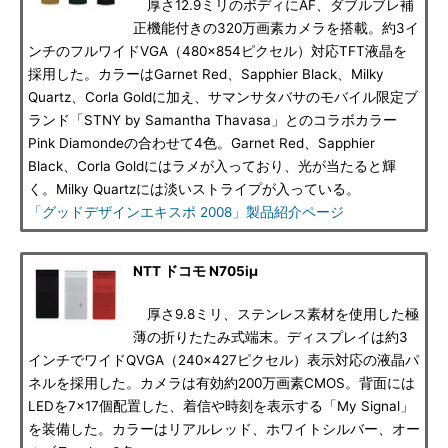
厚さ12.9ミリのボディにAF、ダブルブレ補
正機能付きの320万画素カメラを搭載。約3イ
ンチのフルワイドVGA（480×854ピクセル）対応TFT液晶を
採用した。カラーはGarnet Red、Sapphier Black、Milky
Quartz、Corla Goldに加え、サマンサタバサのモバイル限定ブ
ランド「STNY by Samantha Thavasa」とのコラボカラー
Pink Diamondeの合わせて4色。Garnet Red、Sapphier
Black、Corla Goldにはラメが入っており、光が当たると輝
く。Milky Quartzには淡いストライプが入っている。
「グッドデザインエキスポ 2008」製品紹介ページ
NTT ドコモ N705iμ
厚さ9.8ミリ、ステンレス素材を使用した極
薄の折りたたみ式端末。ディスプレイは約3
インチでワイドQVGA（240×427ピクセル）表示対応の液晶パ
ネルを採用した。カメラは有効約200万画素CMOS。背面には
LEDを7×17個配置した、着信や時刻を表示する「My Signal」
を装備した。カラーはリアルレッド、ホワイトシルバー、オー