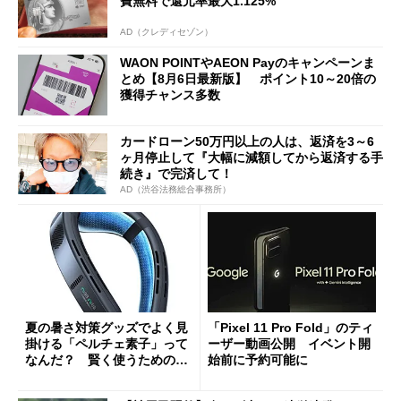
費無料で還元率最大1.125%
AD（クレディセゾン）
WAON POINTやAEON Payのキャンペーンま
とめ【8月6日最新版】 ポイント10～20倍の
獲得チャンス多数
カードローン50万円以上の人は、返済を3～6
ヶ月停止して『大幅に減額してから返済する手
続き』で完済して！
AD（渋谷法務総合事務所）
夏の暑さ対策グッズでよく見
「Pixel 11 Pro Fold」のティ
掛ける「ペルチェ素子」って
ーザー動画公開 イベント開
なんだ？ 賢く使うための注
始前に予約可能に
意点も