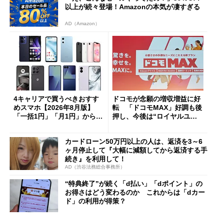
以上が続々登場！Amazonの本気が凄すぎる
AD（Amazon）
4キャリアで買うべきおすす
ドコモが念願の増収増益に好
めスマホ【2026年8月版】
転 「ドコモMAX」好調も後
「一括1円」「月1円」からお
押し、今後は“ロイヤルユー
得なiPhone／Pixel／Galaxy
ザー”を重視
まで
カードローン50万円以上の人は、返済を3～6
ヶ月停止して『大幅に減額してから返済する手
続き』を利用して！
AD（渋谷法務総合事務所）
“特典終了”が続く「d払い」「dポイント」の
お得さはどう変わるのか これからは「dカー
ド」の利用が得策？