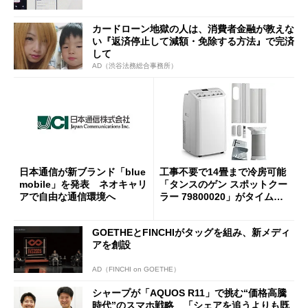
カードローン地獄の人は、消費者金融が教えな
い『返済停止して減額・免除する方法』で完済
して
AD（渋谷法務総合事務所）
日本通信が新ブランド「blue
工事不要で14畳まで冷房可能
mobile」を発表 ネオキャリ
「タンスのゲン スポットクー
アで自由な通信環境へ
ラー 79800020」がタイムセ
ールで10％オフの5万3999円
に
GOETHEとFINCHIがタッグを組み、新メディ
アを創設
AD（FINCHI on GOETHE）
シャープが「AQUOS R11」で挑む“価格高騰
時代”のスマホ戦略 「シェアを追うよりも既