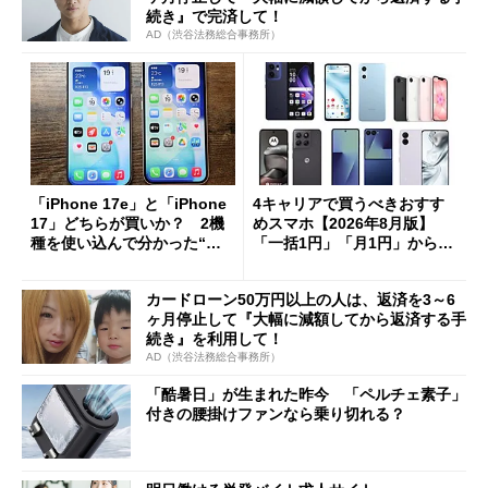
続き』で完済して！
AD（渋谷法務総合事務所）
「iPhone 17e」と「iPhone
4キャリアで買うべきおすす
17」どちらが買いか？ 2機
めスマホ【2026年8月版】
種を使い込んで分かった“ス
「一括1円」「月1円」からお
ペック表にない違い”
得なiPhone／Pixel／Galaxy
まで
カードローン50万円以上の人は、返済を3～6
ヶ月停止して『大幅に減額してから返済する手
続き』を利用して！
AD（渋谷法務総合事務所）
「酷暑日」が生まれた昨今 「ペルチェ素子」
付きの腰掛けファンなら乗り切れる？