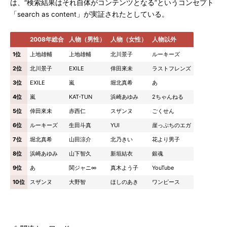
は、“検索結果はそれ自体がコンテンツとなる”というコンセプト
「search as content」が実証されたとしている。
2008年総合
人物（男性）
人物（女性）
人物以外
1位
上地雄輔
上地雄輔
北川景子
ルーキーズ
2位
北川景子
EXILE
倖田來未
ラストフレンズ
3位
EXILE
嵐
堀北真希
あ
4位
嵐
KAT-TUN
浜崎あゆみ
2ちゃんねる
5位
倖田來未
赤西仁
スザンヌ
ごくせん
6位
ルーキーズ
生田斗真
YUI
崖っぷちのエガ
7位
堀北真希
山田涼介
北乃きい
花より男子
8位
浜崎あゆみ
山下智久
新垣結衣
銀魂
9位
あ
関ジャニ∞
真木よう子
YouTube
10位
スザンヌ
大野智
ほしのあき
ワンピース