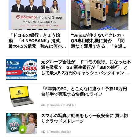
「ドコモの銀行」きょう始
“Suicaが使えない”クレカ・
動 「d NEOBANK」消滅、
QR専用改札機に賛否 「問
最大4.5％還元 強みは何か解
題なく運用できる」「交通系I
説
Cの方がスムーズ」
元グループ会社が「ドコモの銀行」になった不
満を吸収？ SBI新生銀行が「SBIの銀行」と
して最大5.2万円のキャッシュバックキャンペ
ーンを開催
「5年前のPC」とこんなに違う！予算10万円
台前半で実現する快適PCライフ
AD（ITmedia PC USER）
スマホの写真／動画をもう一段安全に 買い切
りクラウドストレージ
AD（ITmedia Mobile）