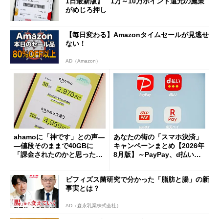
1日最新版】 1万～10万ポイント還元の施策
がめじろ押し
【毎日変わる】Amazonタイムセールが見逃せ
ない！
AD（Amazon）
ahamoに「神です」との声―
あなたの街の「スマホ決済」
―値段そのままで40GBに
キャンペーンまとめ【2026年
「課金されたのかと思った」
8月版】～PayPay、d払い、a
と戸惑いも
u PAY、楽天ペイ
ビフィズス菌研究で分かった「脂肪と腸」の新
事実とは？
AD（森永乳業株式会社）