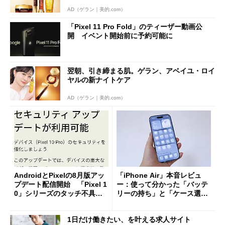
AD（ゲラン｜美的.com）
「Pixel 11 Pro Fold」のティーザー動画公
開 イベント開始前に予約可能に
翌朝、引き締まる肌。ゲラン、アベイユ・ロイ
ヤルの新ナイトケア
AD（ゲラン｜美的.com）
AndroidとPixelの8月版アッ
「iPhone Air」本音レビュ
プデート配信開始 「Pixel 1
ー：使って分かった「バッテ
0」シリーズのタッチ不具合
リーの持ち」と「ケース選
修正やGPU性能改善なども
び」の悩ましさ
1日だけ働きたい、を叶える求人サイト