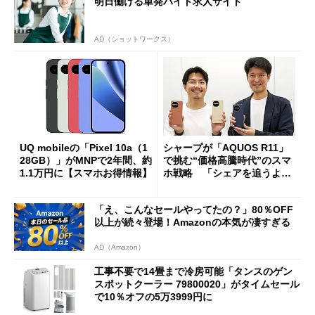
明日働ける単発バイト求人サイト
AD（ショットワークス）
UQ mobileの「Pixel 10a（1
シャープが「AQUOS R11」
28GB）」がMNPで2年間、約
で挑む“価格高騰時代”のスマ
1.1万円に【スマホお得情報】
ホ戦略 「シェアを追うより
も既存ユーザーを大切に」
「え、こんなセールやってたの？」80％OFF
以上が続々登場！Amazonの本気が凄すぎる
AD（Amazon）
工事不要で14畳まで冷房可能「タンスのゲン
スポットクーラー 79800020」がタイムセール
で10％オフの5万3999円に