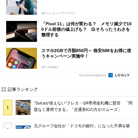
AD（ショットワークス）
「Pixel 11」は何が変わる？ メモリ減少で10
0ドル前後の値上げも？ 出そろったうわさを
整理する
スマホ2GBで月額850円～ 格安SIMをお得に使
うキャンペーン実施中！
AD（IIJmio）
Recommended by
記事ランキング
“Suicaが使えない”クレカ・QR専用改札機に賛否 「問
題なく運用できる」「交通系ICの方がスムーズ」
元グループ会社が「ドコモの銀行」になった不満を吸
収？ SBI新生銀行が「SBIの銀行」として最大5.2万円