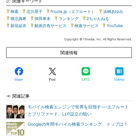
関連キーワード
検索
|
北川景子
|
froute.jp（エフルート）
|
浜崎あゆみ
|
堀北真希
|
倖田來未
|
ランキング
|
2ちゃんねる
|
新垣結衣
|
動画共有サービス
|
検索サービス
|
YouTube
Copyright © ITmedia, Inc. All Rights Reserved.
関連情報
Share
Post
LINE
Hatena
関連記事
モバイル検索エンジンで世界を目指す──エフルート
とプリファード、LLP設立の狙い
Googleの年間モバイル検索ランキング、トップは？