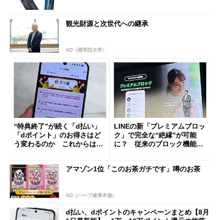
観光財源と次世代への継承
AD（國學院大學）
“特典終了”が続く「d払い」
LINEの新「プレミアムブロッ
「dポイント」のお得さはど
ク」で完全な“絶縁”が可能
う変わるのか これからは
に？ 従来のブロック機能と
「dカード」の利用が得策？
の決定的な違い
アマゾン1位「このお茶ガチです」噂のお茶
AD（ハーブ健康本舗）
d払い、dポイントのキャンペーンまとめ【8月