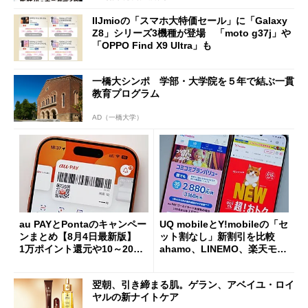
IIJmioの「スマホ大特価セール」に「Galaxy
Z8」シリーズ3機種が登場 「moto g37j」や
「OPPO Find X9 Ultra」も
一橋大シンポ 学部・大学院を５年で結ぶ一貫
教育プログラム
AD（一橋大学）
au PAYとPontaのキャンペー
UQ mobileとY!mobileの「セ
ンまとめ【8月4日最新版】
ット割なし」新割引を比較
1万ポイント還元や10～20％
ahamo、LINEMO、楽天モバ
還元あり
イルよりもお得？
翌朝、引き締まる肌。ゲラン、アベイユ・ロイ
ヤルの新ナイトケア