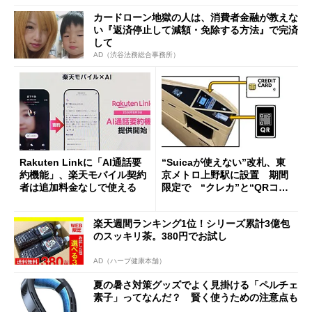
カードローン地獄の人は、消費者金融が教えな
い『返済停止して減額・免除する方法』で完済
して
AD（渋谷法務総合事務所）
Rakuten Linkに「AI通話要
“Suicaが使えない”改札、東
約機能」、楽天モバイル契約
京メトロ上野駅に設置 期間
者は追加料金なしで使える
限定で “クレカ”と“QRコー
ド”専用
楽天週間ランキング1位！シリーズ累計3億包
のスッキリ茶。380円でお試し
AD（ハーブ健康本舗）
夏の暑さ対策グッズでよく見掛ける「ペルチェ
素子」ってなんだ？ 賢く使うための注意点も