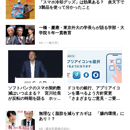
「スマホ冷却グッズ」は効果ある？ 炎天下で
3製品を使って分かったこと
一橋・慶應・東京外大の学長らが語る学部・大
学院５年一貫教育
AD（一橋大学）
ソフトバンクのスマホ契約数
ドコモの銀行、アプリアイコ
減はいつ止まる？ 宮川社長
ンを選べるよう方針変更
が反転の時期を語る ホッピ
「さまざまなご意見・ご要望
ング対策は「真剣にやりすぎ
を踏まえ」
た」
無理なく脂肪を減らすカギは 「腸内環境」に
あり！？
AD（森永乳業株式会社）