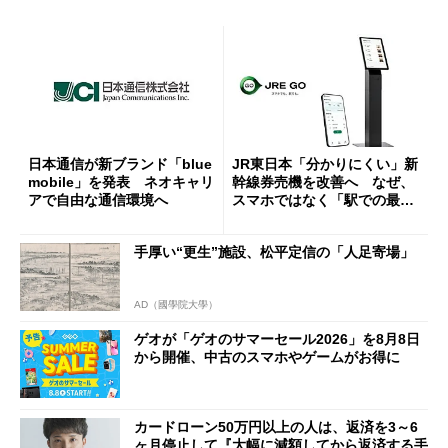
日本通信が新ブランド「blue
JR東日本「分かりにくい」新
mobile」を発表 ネオキャリ
幹線券売機を改善へ なぜ、
アで自由な通信環境へ
スマホではなく「駅での最短
1分購入」を実現？
手厚い“更生”施設、松平定信の「人足寄場」
AD（國學院大學）
ゲオが「ゲオのサマーセール2026」を8月8日
から開催、中古のスマホやゲームがお得に
カードローン50万円以上の人は、返済を3～6
ヶ月停止して『大幅に減額してから返済する手