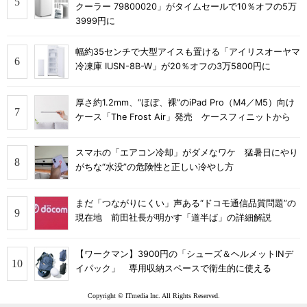
クーラー 79800020」がタイムセールで10％オフの5万
3999円に
幅約35センチで大型アイスも置ける「アイリスオーヤマ
冷凍庫 IUSN-8B-W」が20％オフの3万5800円に
厚さ約1.2mm、“ほぼ、裸”のiPad Pro（M4／M5）向け
ケース「The Frost Air」発売 ケースフィニットから
スマホの「エアコン冷却」がダメなワケ 猛暑日にやり
がちな“水没”の危険性と正しい冷やし方
まだ「つながりにくい」声ある“ドコモ通信品質問題”の
現在地 前田社長が明かす「道半ば」の詳細解説
【ワークマン】3900円の「シューズ＆ヘルメットINデ
イパック」 専用収納スペースで衛生的に使える
Copyright © ITmedia Inc. All Rights Reserved.