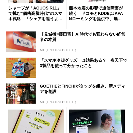
シャープが「AQUOS R11」
熊本地震の影響で通信障害が
で挑む“価格高騰時代”のスマ
続く ドコモとKDDIはJAPA
ホ戦略 「シェアを追うより
Nローミングを提供中、無料
も既存ユーザーを大切に」
Wi-Fi「00000JAPAN」も開
放
【見城徹×藤田晋】AI時代でも変わらない経営
者の本質
AD（FINCHI on GOETHE）
「スマホ冷却グッズ」は効果ある？ 炎天下で
3製品を使って分かったこと
GOETHEとFINCHIがタッグを組み、新メディ
アを創設
AD（FINCHI on GOETHE）