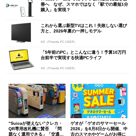
善へ なぜ、スマホではなく「駅での最短1分
購入」を実現？
これから選ぶ新型TVはこれ！失敗しない選び
方と、2026年夏の一押しモデル
AD（ITmedia PC USER）
「5年前のPC」とこんなに違う！予算10万円
台前半で実現する快適PCライフ
AD（ITmedia PC USER）
“Suicaが使えない”クレカ・
ゲオが「ゲオのサマーセール
QR専用改札機に賛否 「問
2026」を8月8日から開催、中
題なく運用できる」「交通系I
古のスマホやゲームがお得に