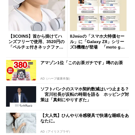
【3COINS】首から掛けてハ
IIJmioの「スマホ大特価セー
ンズフリーで使用、3520円の
ル」に「Galaxy Z8」シリー
「ペルチェ付きネックファ
ズ3機種が登場 「moto g37
ン」
j」や「OPPO Find X9 Ultr
a」も
アマゾン1位「このお茶ガチです」噂のお茶
AD（ハーブ健康本舗）
ソフトバンクのスマホ契約数減はいつ止まる？
宮川社長が反転の時期を語る ホッピング対
策は「真剣にやりすぎた」
【大人気】ひんやり冷感寝具で快適な睡眠をあ
なたに。
AD（アイリスプラザ）