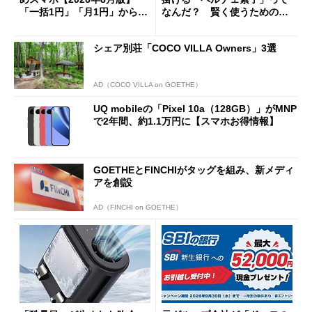
「一括1円」「月1円」からお
なんだ？ 賢く使うための注
得なiPhone／Pixel／Galaxy
意点も
まで
シェア別荘「COCO VILLA Owners」3選
AD（COCO VILLA on GOETHE）
UQ mobileの「Pixel 10a（128GB）」がMNP
で2年間、約1.1万円に【スマホお得情報】
GOETHEとFINCHIがタッグを組み、新メディ
アを創設
AD（FINCHI on GOETHE）