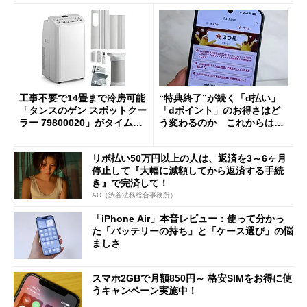
工事不要で14畳まで冷房可能
“特典終了”が続く「d払い」
「タンスのゲン スポットクー
「dポイント」のお得さはど
ラー 79800020」がタイムセ
う変わるのか これからは
ールで10％オフの5万3999円
「dカード」の利用が得策？
に
リボ払い50万円以上の人は、返済を3～6ヶ月
停止して『大幅に減額してから返済する手続
き』で完済して！
AD（渋谷法務総合事務所）
「iPhone Air」本音レビュー：使って分かっ
た「バッテリーの持ち」と「ケース選び」の悩
ましさ
スマホ2GBで月額850円～ 格安SIMをお得に使
うキャンペーン実施中！