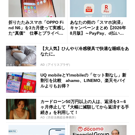
折りたたみスマホ「OPPO Fi
あなたの街の「スマホ決済」
nd N6」を3カ月使って実感し
キャンペーンまとめ【2026年
た“真価” 仕事とプライベー
8月版】～PayPay、d払い、a
トで大活躍
u PAY、楽天ペイ
【大人気】ひんやり冷感寝具で快適な睡眠をあ
なたに。
AD（アイリスプラザ）
UQ mobileとY!mobileの「セット割なし」新
割引を比較 ahamo、LINEMO、楽天モバイ
ルよりもお得？
カードローン50万円以上の人は、返済を3～6
ヶ月停止して『大幅に減額してから返済する手
続き』を利用して！
AD（渋谷法務総合事務所）