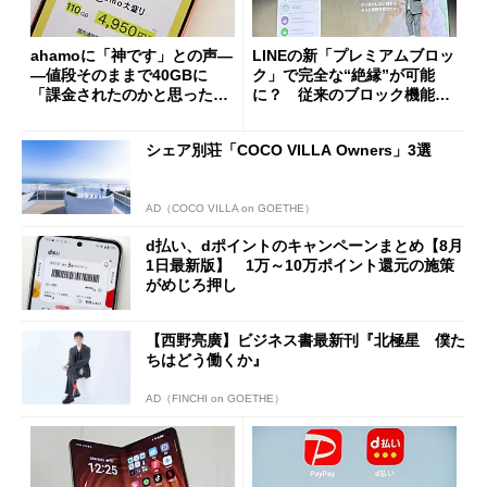
ahamoに「神です」との声―
LINEの新「プレミアムブロッ
―値段そのままで40GBに
ク」で完全な“絶縁”が可能
「課金されたのかと思った」
に？ 従来のブロック機能と
と戸惑いも
の決定的な違い
シェア別荘「COCO VILLA Owners」3選
AD（COCO VILLA on GOETHE）
d払い、dポイントのキャンペーンまとめ【8月
1日最新版】 1万～10万ポイント還元の施策
がめじろ押し
【西野亮廣】ビジネス書最新刊『北極星 僕た
ちはどう働くか』
AD（FINCHI on GOETHE）