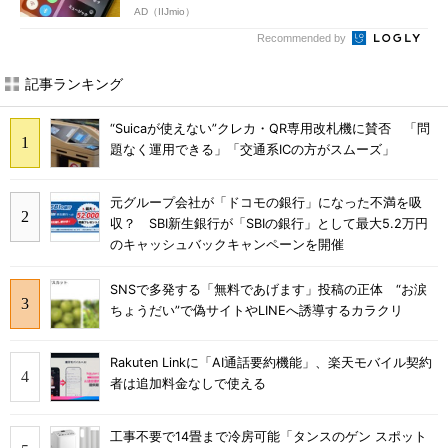
AD（IIJmio）
Recommended by
記事ランキング
“Suicaが使えない”クレカ・QR専用改札機に賛否 「問
題なく運用できる」「交通系ICの方がスムーズ」
元グループ会社が「ドコモの銀行」になった不満を吸
収？ SBI新生銀行が「SBIの銀行」として最大5.2万円
のキャッシュバックキャンペーンを開催
SNSで多発する「無料であげます」投稿の正体 “お涙
ちょうだい”で偽サイトやLINEへ誘導するカラクリ
Rakuten Linkに「AI通話要約機能」、楽天モバイル契約
者は追加料金なしで使える
工事不要で14畳まで冷房可能「タンスのゲン スポット