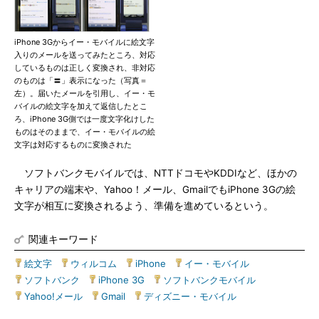
iPhone 3Gからイー・モバイルに絵文字
入りのメールを送ってみたところ、対応
しているものは正しく変換され、非対応
のものは「〓」表示になった（写真＝
左）。届いたメールを引用し、イー・モ
バイルの絵文字を加えて返信したとこ
ろ、iPhone 3G側では一度文字化けした
ものはそのままで、イー・モバイルの絵
文字は対応するものに変換された
ソフトバンクモバイルでは、NTTドコモやKDDIなど、ほかの
キャリアの端末や、Yahoo！メール、GmailでもiPhone 3Gの絵
文字が相互に変換されるよう、準備を進めているという。
関連キーワード
絵文字
|
ウィルコム
|
iPhone
|
イー・モバイル
|
ソフトバンク
|
iPhone 3G
|
ソフトバンクモバイル
|
Yahoo!メール
|
Gmail
|
ディズニー・モバイル