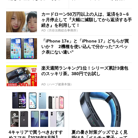
Cの方がスムーズ」
カードローン50万円以上の人は、返済を3～6
ヶ月停止して『大幅に減額してから返済する手
続き』を利用して！
AD（渋谷法務総合事務所）
「iPhone 17e」と「iPhone 17」どちらが買
いか？ 2機種を使い込んで分かった“スペッ
ク表にない違い”
楽天週間ランキング1位！シリーズ累計3億包
のスッキリ茶。380円でお試し
AD（ハーブ健康本舗）
4キャリアで買うべきおすす
夏の暑さ対策グッズでよく見
めスマホ【2026年8月版】
掛ける「ペルチェ素子」って