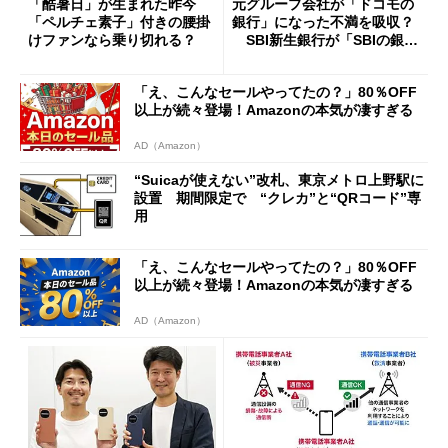
「酷暑日」が生まれた昨今
元グループ会社が「ドコモの
「ペルチェ素子」付きの腰掛
銀行」になった不満を吸収？
けファンなら乗り切れる？
SBI新生銀行が「SBIの銀
行」として最大5.2万円のキャ
ッシュバックキャンペーンを
「え、こんなセールやってたの？」80％OFF
開催
以上が続々登場！Amazonの本気が凄すぎる
AD（Amazon）
“Suicaが使えない”改札、東京メトロ上野駅に
設置 期間限定で “クレカ”と“QRコード”専
用
「え、こんなセールやってたの？」80％OFF
以上が続々登場！Amazonの本気が凄すぎる
AD（Amazon）