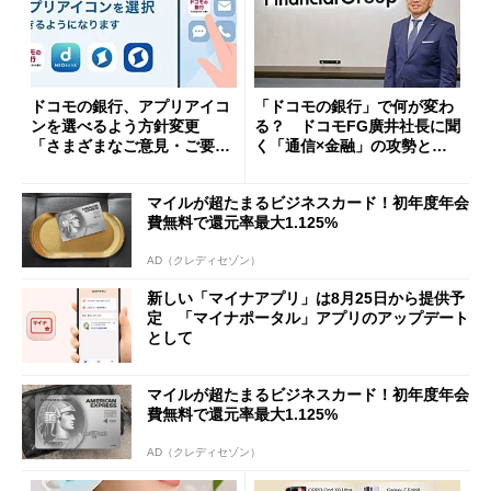
ドコモの銀行、アプリアイコ
「ドコモの銀行」で何が変わ
ンを選べるよう方針変更
る？ ドコモFG廣井社長に聞
「さまざまなご意見・ご要望
く「通信×金融」の攻勢とグ
を踏まえ」
ループ戦略
マイルが超たまるビジネスカード！初年度年会
費無料で還元率最大1.125%
AD（クレディセゾン）
新しい「マイナアプリ」は8月25日から提供予
定 「マイナポータル」アプリのアップデート
として
マイルが超たまるビジネスカード！初年度年会
費無料で還元率最大1.125%
AD（クレディセゾン）