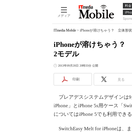
料金
iPho
メディア
Spon
ITmedia Mobile
>
iPhoneが溶けちゃう？ 立体形状
iPhoneが溶けちゃう？
2モデル
2013年09月20日 20時33分 公開
印刷
見る
プレアデスシステムデザインは9月20日、iP
iPhone」とiPhone 5s用ケース「Switc
についてはiPhone 5でも利用でき
SwitchEasy Melt for i