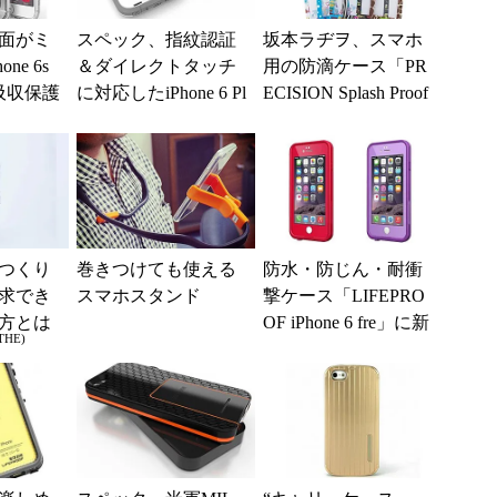
面がミ
スペック、指紋認証
坂本ラヂヲ、スマホ
ne 6s
＆ダイレクトタッチ
用の防滴ケース「PR
吸収保護
に対応したiPhone 6 Pl
ECISION Splash Proof
us用防水ケースを発
Case SPC10...
売
つくり
巻きつけても使える
防水・防じん・耐衝
求でき
スマホスタンド
撃ケース「LIFEPRO
方とは
OF iPhone 6 fre」に新
THE)
カラーが追加