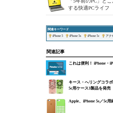
「5年前のPC」と
する快適PCライフ
関連キーワード
iPhone 5
|
iPhone 5s
|
iPhone 5c
|
アク
関連記事
これは便利！ iPhone・iPa
キース・へリングコラボ
5c用ケース3製品を発売
Apple、iPhone 5s／