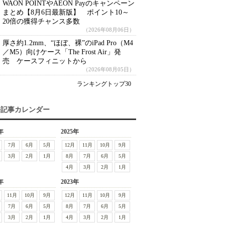
WAON POINTやAEON Payのキャンペーン
まとめ【8月6日最新版】 ポイント10～
20倍の獲得チャンス多数
（2026年08月06日）
厚さ約1.2mm、“ほぼ、裸”のiPad Pro（M4
／M5）向けケース「The Frost Air」発
売 ケースフィニットから
（2026年08月05日）
ランキングトップ30
去記事カレンダー
年
2025年
7月
6月
5月
12月
11月
10月
9月
3月
2月
1月
8月
7月
6月
5月
4月
3月
2月
1月
年
2023年
11月
10月
9月
12月
11月
10月
9月
7月
6月
5月
8月
7月
6月
5月
3月
2月
1月
4月
3月
2月
1月