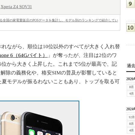
Xperia Z4 SOV31
べによる全国の家電量販店のPOSデータを集計し、モデル別のランキングで紹介してい
れながら、順位は10位以外のすべてが大きく入れ替
Phone 6（64Gバイト）
」が奪ったが、注目は2位のワ
6位から大きく上昇した。これまで5位が最高で、記
過
ク解除の義務化や、格安SIMの普及が影響していると
2026
た夏モデルが振るわないこともあり、トップを取る可
8月
4月
2024
12月
8月
4月