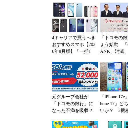
4キャリアで買うべき
「ドコモの銀
おすすめスマホ【202
ょう始動 「d
6年8月版】「一括1
ANK」消滅、
円」「月1円」からお
5％還元 強
得なiPhone／...
解説
元グループ会社が
「iPhone 17
「ドコモの銀行」に
hone 17」
なった不満を吸収？
いか？ 2機
SBI新生銀行が「S
込んで分かっ
BIの銀行」として最
ッ...