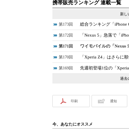
携帯販売ランキング 連載一覧
新し
総合ランキング「iPhone 
173
「Nexus 5」急落で「iP
172
ワイモバイルの「Nexu
171
「Xperia Z4」はさらに
170
先週初登場1位の「Xper
169
過去
印刷
通知
今、あなたにオススメ