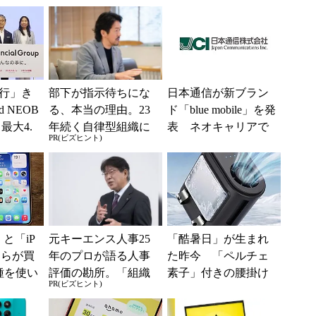
行」き
部下が指示待ちにな
日本通信が新ブラン
 NEOB
る、本当の理由。23
ド「blue mobile」を発
最大4.
年続く自律型組織に
表 ネオキャリアで
PR(ビズヒント)
みは何か
共通する「3つの要
自由な通信環境へ
素」
e」と「iP
元キーエンス人事25
「酷暑日」が生まれ
どちらが買
年のプロが語る人事
た昨今 「ペルチェ
種を使い
評価の勘所。「組織
素子」付きの腰掛け
PR(ビズヒント)
た“スペ
を腐らせるNG評価」
ファンなら乗り切れ
とは？
る？