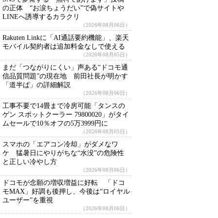
の正体 “お涙ちょうだい”で偽サイトや
LINEへ誘導するカラクリ
（2026年08月06日）
Rakuten Linkに「AI通話要約機能」、楽天
モバイル契約者は追加料金なしで使える
（2026年08月05日）
まだ「つながりにくい」声ある“ドコモ通
信品質問題”の現在地 前田社長が明かす
「道半ば」の詳細解説
（2026年08月06日）
工事不要で14畳まで冷房可能「タンスの
ゲン スポットクーラー 79800020」がタイ
ムセールで10％オフの5万3999円に
（2026年08月05日）
スマホの「エアコン冷却」がダメなワ
ケ 猛暑日にやりがちな“水没”の危険性
と正しい冷やし方
（2026年08月06日）
ドコモが念願の増収増益に好転 「ドコ
モMAX」好調も後押し、今後は“ロイヤル
ユーザー”を重視
（2026年08月06日）