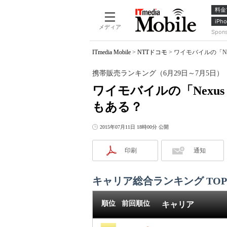
料金
iPho
メディア
Spon
ITmedia Mobile
>
NTTドコモ
>
ワイモバイルの「Ne
携帯販売ランキング（6月29日～7月5日）
ワイモバイルの「Nexu
もある？
2015年07月11日 18時00分 公開
印刷
通知
キャリア総合ランキング TOP
順位
前回順位
キャリア