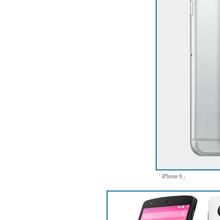
「iPhone 6」