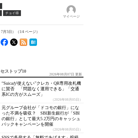
チョイ得
マイページ
月5日）（1/4 ページ）
セストップ10
2026年08月07日 更新
“Suicaが使えない”クレカ・QR専用改札機
に賛否 「問題なく運用できる」「交通
系ICの方がスムーズ」
（2026年08月05日）
元グループ会社が「ドコモの銀行」にな
った不満を吸収？ SBI新生銀行が「SBI
の銀行」として最大5.2万円のキャッシュ
バックキャンペーンを開催
（2026年08月05日）
SNSで多発する「無料であげます」投稿