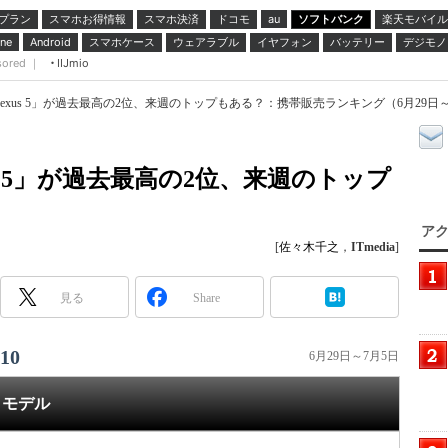
プラン
スマホお得情報
スマホ決済
ドコモ
ソフトバンク
楽天モバイル
au
スマホケース
ウェアラブル
イヤフォン
バッテリー
デジモノ
ne
Android
sored ｜
IIJmio
xus 5」が過去最高の2位、来週のトップもある？：携帯販売ランキング（6月29日～7
s 5」が過去最高の2位、来週のトップ
アク
[
佐々木千之
，
ITmedia
]
見る
Share
10
6月29日～7月5日
モデル