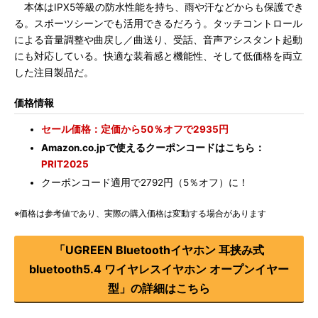
本体はIPX5等級の防水性能を持ち、雨や汗などからも保護でき
る。スポーツシーンでも活用できるだろう。タッチコントロール
による音量調整や曲戻し／曲送り、受話、音声アシスタント起動
にも対応している。快適な装着感と機能性、そして低価格を両立
した注目製品だ。
価格情報
セール価格：定価から50％オフで2935円
Amazon.co.jpで使えるクーポンコードはこちら：
PRIT2025
クーポンコード適用で2792円（5％オフ）に！
※価格は参考値であり、実際の購入価格は変動する場合があります
「UGREEN Bluetoothイヤホン 耳挟み式
bluetooth5.4 ワイヤレスイヤホン オープンイヤー
型」の詳細はこちら