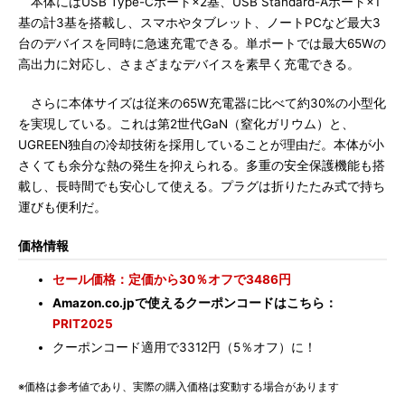
本体にはUSB Type-Cポート×2基、USB Standard-Aポート×1
基の計3基を搭載し、スマホやタブレット、ノートPCなど最大3
台のデバイスを同時に急速充電できる。単ポートでは最大65Wの
高出力に対応し、さまざまなデバイスを素早く充電できる。
さらに本体サイズは従来の65W充電器に比べて約30%の小型化
を実現している。これは第2世代GaN（窒化ガリウム）と、
UGREEN独自の冷却技術を採用していることが理由だ。本体が小
さくても余分な熱の発生を抑えられる。多重の安全保護機能も搭
載し、長時間でも安心して使える。プラグは折りたたみ式で持ち
運びも便利だ。
価格情報
セール価格：定価から30％オフで3486円
Amazon.co.jpで使えるクーポンコードはこちら：
PRIT2025
クーポンコード適用で3312円（5％オフ）に！
※価格は参考値であり、実際の購入価格は変動する場合があります