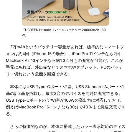
「UGREEN Nexode モバイルバッテリー 20000mAh 130
W」
2万mAhというバッテリー容量があれば、標準的なスマートフ
ォンは約4回（iPhone 15の場合）、iPad Pro 11インチなら2回、
MacBook Air 13インチなら約1.3回分もの充電が可能だ。これが
手元にあれば、外出先などでスマホやタブレット、PCのバッテ
リー切れという危機を回避できる。
本体にはUSB Type-Cポート×2基、USB Standard-Aポート×1
基の計3基を搭載し、最大3台のデバイスを同時に充電できる。
USB Type-Cポートのうち1基が100Wの高出力に対応しており、
例えばMacBook Pro 16インチなら30分で43％まで急速充電でき
る。
さらに特徴的なのが、本体に搭載したカラー表示対応のディス