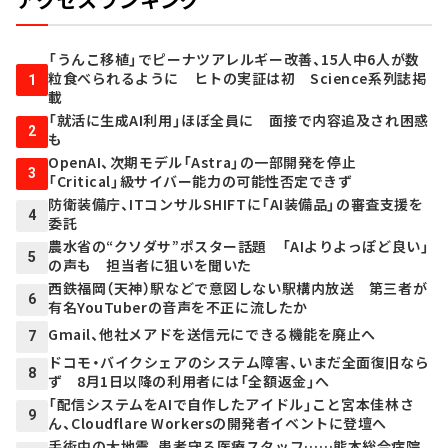
「うんこ移植」でピーナツアレルギー改善、15人中6人が数
粒食べられるように ヒトの実証は初 Science系列誌掲
1
載
「就活に生成AI利用」ほぼ全員に 面接で内容追及され困惑
2
も
OpenAI、次期モデル「Astra」の一部開発を停止
3
「Critical」級サイバー能力の可能性否定できず
防衛装備庁、ITコンサルSHIFTに「AI装備品」の審査支援を
4
委託
農水省の“クソダサ”ポスター話題 「AIよりよっぽど良い」
5
の声も 担当者に狙いを聞いた
西鉄福岡（天神）駅などで意図しない駅構内放送 第三者が
6
有名YouTuberの音声を不正に流したか
Gmail、他社メアドを送信元にできる機能を廃止へ
7
ドコモ・バイクシェアのシステム障害、いまだ全面復旧なら
8
ず 8月1日以降の利用者には「全額返金」へ
「配信システムをAIで自作したアイドル」こと宮本佳林さ
9
ん、Cloudflare Workersの開発者イベントに登壇へ
手術中の大地震、患者守る医療スタッフ……熊本総合病院