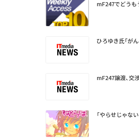
mF247でどう
ひろゆき氏「がん
mF247譲渡、
「やらせじゃない