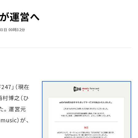
氏が運営へ
03日 00時32分
47」（現在
西村博之（ひ
た。運営元
usic）が、