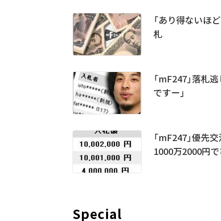
「あり得ないほど
札
「mF247」落
ですー」
「mF247」優
1000万2000
Special