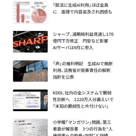
「就活に生成AI利用」ほぼ全員
に 面接で内容追及され困惑も
シャープ、通期純利益見通し170
億円下方修正 円安など影響
AIサーバは9月に参入
「声」の権利明記 生成AIで無断
利用、法務省が民事責任の解釈
指針を公表
KDDI、社内の全システムで脆弱
性診断へ 1220万人分漏えいで
「未知の脆弱性と片付けない」
小学館「マンガワン」問題、第三
者委が報告書 3つの行為を“人
権侵害への助長・加担”と指摘