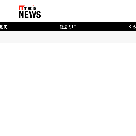
動向
社会とIT
く