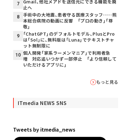
Gmail、他社メアドを送信元にできる機能を廃
7
止へ
手術中の大地震、患者守る医療スタッフ……熊
8
本総合病院の動画に反響 「プロの動き」「尊
敬」
「ChatGPT」のデフォルトモデル、PlusとPro
9
は「Sol」に、無料版は「Luna」でテキストチャ
ット無制限に
個人開発「家系ラーメンマニア」で利用者急
10
増 対応追いつかず一部停止 「より信頼して
いただけるアプリに」
もっと見る
ITmedia NEWS SNS
Tweets by itmedia_news