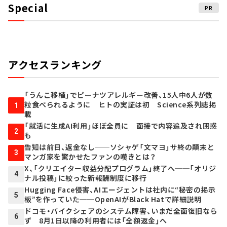
Special
PR
アクセスランキング
「うんこ移植」でピーナツアレルギー改善、15人中6人が数
粒食べられるように ヒトの実証は初 Science系列誌掲
1
載
「就活に生成AI利用」ほぼ全員に 面接で内容追及され困惑
2
も
告知は前日、返金なし──ソシャゲ「文マヨ」サ終の顛末と
3
マンガ家を驚かせたファンの嘆きとは？
X、「クリエイター収益分配プログラム」終了へ──「オリジ
4
ナル投稿」に絞った新報酬制度に移行
Hugging Face侵害、AIエージェントは社内に“秘密の掲示
5
板”を作っていた──OpenAIがBlack Hatで詳細説明
ドコモ・バイクシェアのシステム障害、いまだ全面復旧なら
6
ず 8月1日以降の利用者には「全額返金」へ