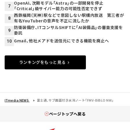
OpenAI、次期モデル「Astra」の一部開発を停止
7
「Critical」級サイバー能力の可能性否定できず
西鉄福岡（天神）駅などで意図しない駅構内放送 第三者が
8
有名YouTuberの音声を不正に流したか
防衛装備庁、ITコンサルSHIFTに「AI装備品」の審査支援を
9
委託
Gmail、他社メアドを送信元にできる機能を廃止へ
10
ランキングをもっと見る
ITmedia NEWS
富士通、サブ画面付き水冷ノート「FMV-BIBLO NW」
ページトップへ戻る