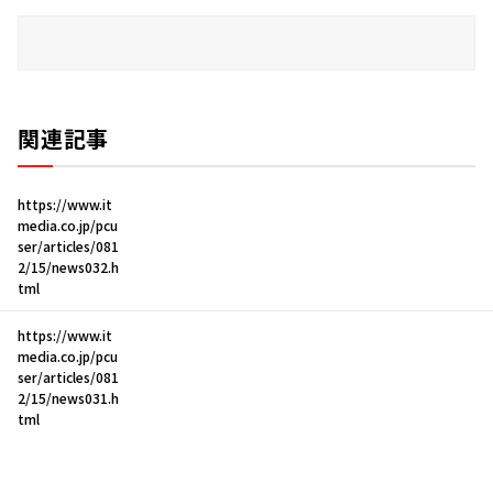
関連記事
https://www.it
media.co.jp/pcu
ser/articles/081
2/15/news032.h
tml
https://www.it
media.co.jp/pcu
ser/articles/081
2/15/news031.h
tml