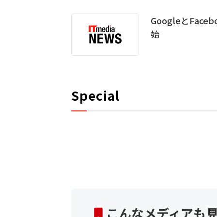
GoogleとFac
始
Special
こんなメディアも