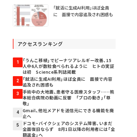
「就活に生成AI利用」ほぼ全員
に 面接で内容追及され困惑も
アクセスランキング
「うんこ移植」でピーナツアレルギー改善、15
1
人中6人が数粒食べられるように ヒトの実証
は初 Science系列誌掲載
「就活に生成AI利用」ほぼ全員に 面接で内容
2
追及され困惑も
手術中の大地震、患者守る医療スタッフ……熊
3
本総合病院の動画に反響 「プロの動き」「尊
敬」
Gmail、他社メアドを送信元にできる機能を廃
4
止へ
ドコモ・バイクシェアのシステム障害、いまだ
5
全面復旧ならず 8月1日以降の利用者には「全
額返金」へ