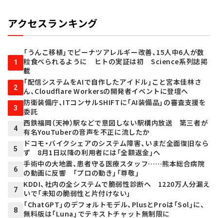
アクセスランキング
「うんこ移植」でピーナツアレルギー改善、15人中6人が数
粒食べられるように ヒトの実証は初 Science系列誌掲
1
載
「配信システムをAIで自作したアイドル」こと宮本佳林さ
2
ん、Cloudflare Workersの開発者イベントに登壇へ
防衛装備庁、ITコンサルSHIFTに「AI装備品」の審査支援を
3
委託
西鉄福岡（天神）駅などで意図しない駅構内放送 第三者が
4
有名YouTuberの音声を不正に流したか
ドコモ・バイクシェアのシステム障害、いまだ全面復旧なら
5
ず 8月1日以降の利用者には「全額返金」へ
手術中の大地震、患者守る医療スタッフ……熊本総合病院
6
の動画に反響 「プロの動き」「尊敬」
KDDI、社内の全システムで脆弱性診断へ 1220万人分漏え
7
いで「未知の脆弱性と片付けない」
「ChatGPT」のデフォルトモデル、PlusとProは「Sol」に、
8
無料版は「Luna」でテキストチャット無制限に