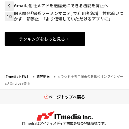
Gmail、他社メアドを送信元にできる機能を廃止へ
9
個人開発「家系ラーメンマニア」で利用者急増 対応追いつ
10
かず一部停止 「より信頼していただけるアプリに」
ランキングをもっと見る
ITmedia NEWS
業界動向
クラウド＋専用端末の新世代オンラインゲー
ム「OnLive」登場
ページトップへ戻る
ITmediaはアイティメディア株式会社の登録商標です。