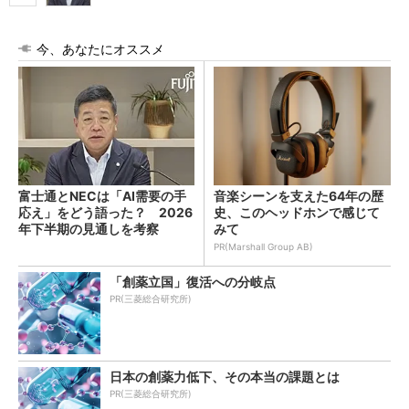
今、あなたにオススメ
富士通とNECは「AI需要の手
音楽シーンを支えた64年の歴
応え」をどう語った？ 2026
史、このヘッドホンで感じて
年下半期の見通しを考察
みて
PR(Marshall Group AB)
「創薬立国」復活への分岐点
PR(三菱総合研究所)
日本の創薬力低下、その本当の課題とは
PR(三菱総合研究所)