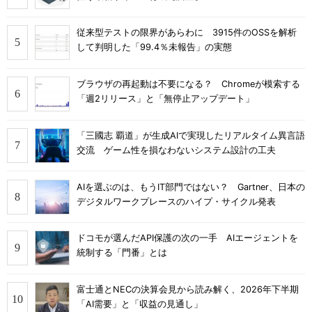
従来型テストの限界があらわに 3915件のOSSを解析
して判明した「99.4％未報告」の実態
ブラウザの再起動は不要になる？ Chromeが模索する
「週2リリース」と「無停止アップデート」
「三國志 覇道」が生成AIで実現したリアルタイム異言語
交流 ゲーム性を損なわないシステム設計の工夫
AIを選ぶのは、もうIT部門ではない？ Gartner、日本の
デジタルワークプレースのハイプ・サイクル発表
ドコモが選んだAPI保護の次の一手 AIエージェントを
統制する「門番」とは
富士通とNECの決算会見から読み解く、2026年下半期
「AI需要」と「収益の見通し」