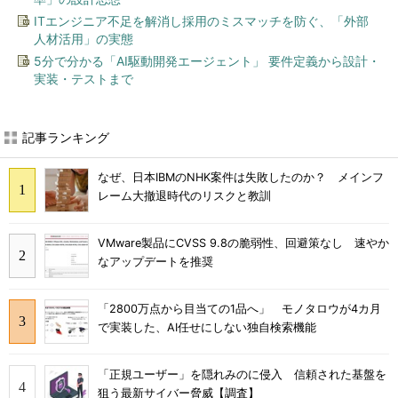
ITエンジニア不足を解消し採用のミスマッチを防ぐ、「外部
人材活用」の実態
5分で分かる「AI駆動開発エージェント」 要件定義から設計・
実装・テストまで
記事ランキング
なぜ、日本IBMのNHK案件は失敗したのか？ メインフ
レーム大撤退時代のリスクと教訓
VMware製品にCVSS 9.8の脆弱性、回避策なし 速やか
なアップデートを推奨
「2800万点から目当ての1品へ」 モノタロウが4カ月
で実装した、AI任せにしない独自検索機能
「正規ユーザー」を隠れみのに侵入 信頼された基盤を
狙う最新サイバー脅威【調査】