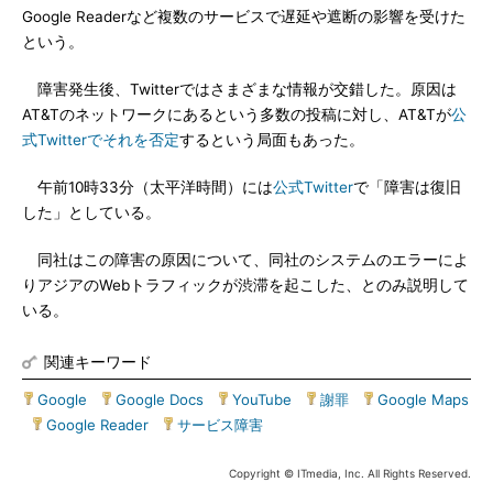
Google Readerなど複数のサービスで遅延や遮断の影響を受けた
という。
障害発生後、Twitterではさまざまな情報が交錯した。原因は
AT&Tのネットワークにあるという多数の投稿に対し、AT&Tが
公
式Twitterでそれを否定
するという局面もあった。
午前10時33分（太平洋時間）には
公式Twitter
で「障害は復旧
した」としている。
同社はこの障害の原因について、同社のシステムのエラーによ
りアジアのWebトラフィックが渋滞を起こした、とのみ説明して
いる。
関連キーワード
Google
|
Google Docs
|
YouTube
|
謝罪
|
Google Maps
|
Google Reader
|
サービス障害
Copyright © ITmedia, Inc. All Rights Reserved.