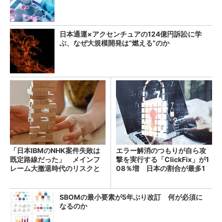
日本通運×アクセンチュアの124億円訴訟に学
ぶ、なぜ大規模開発は“燃える”のか
「日本IBMのNHK案件失敗は
エラー解消のつもりが自ら攻
既定路線だった」 メインフ
撃を実行する「ClickFix」が1
レーム大撤退時代のリスクと
08％増 日本の割合が最多1
教訓
4％
SBOMの最小要素が5年ぶり改訂 何が必須に
なるのか