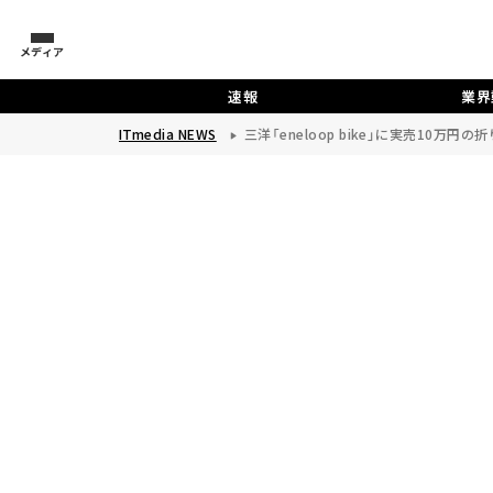
メディア
速報
業界
ITmedia NEWS
三洋「eneloop bike」に実売10