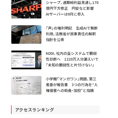
シャープ、通期純利益見通し170
億円下方修正 円安など影響
AIサーバーは9月に参入
「声」の権利明記 生成AIで無断
利用、法務省が民事責任の解釈
指針を公表
KDDI、社内の全システムで脆弱
性診断へ 1220万人分漏えいで
「未知の脆弱性と片付けない」
小学館「マンガワン」問題、第三
者委が報告書 3つの行為を“人
権侵害への助長・加担”と指摘
アクセスランキング