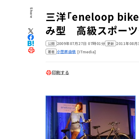
Share
三洋「eneloop b
み型 高級スポーツ
2009年07月27日 07時01分
2011年08月
公開
更新
小笠原由依
[ITmedia]
著者
印刷する