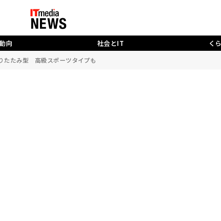
動向
社会とIT
く
万円の折りたたみ型 高級スポーツタイプも