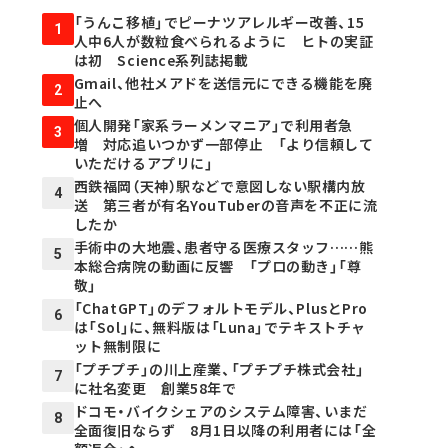
「うんこ移植」でピーナツアレルギー改善、15
1
人中6人が数粒食べられるように ヒトの実証
は初 Science系列誌掲載
Gmail、他社メアドを送信元にできる機能を廃
2
止へ
個人開発「家系ラーメンマニア」で利用者急
3
増 対応追いつかず一部停止 「より信頼して
いただけるアプリに」
西鉄福岡（天神）駅などで意図しない駅構内放
4
送 第三者が有名YouTuberの音声を不正に流
したか
手術中の大地震、患者守る医療スタッフ……熊
5
本総合病院の動画に反響 「プロの動き」「尊
敬」
「ChatGPT」のデフォルトモデル、PlusとPro
6
は「Sol」に、無料版は「Luna」でテキストチャ
ット無制限に
「プチプチ」の川上産業、「プチプチ株式会社」
7
に社名変更 創業58年で
ドコモ・バイクシェアのシステム障害、いまだ
8
全面復旧ならず 8月1日以降の利用者には「全