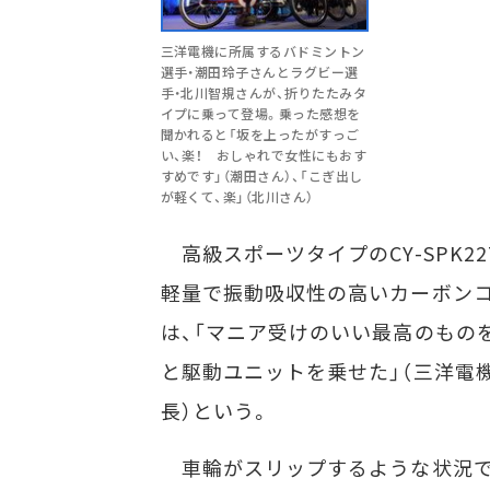
三洋電機に所属するバドミントン
選手・潮田玲子さんとラグビー選
手・北川智規さんが、折りたたみタ
イプに乗って登場。乗った感想を
聞かれると「坂を上ったがすっご
い、楽！ おしゃれで女性にもおす
すめです」（潮田さん）、「こぎ出し
が軽くて、楽」（北川さん）
高級スポーツタイプのCY-SPK2
軽量で振動吸収性の高いカーボン
は、「マニア受けのいい最高のもの
と駆動ユニットを乗せた」（三洋電
長）という。
車輪がスリップするような状況で