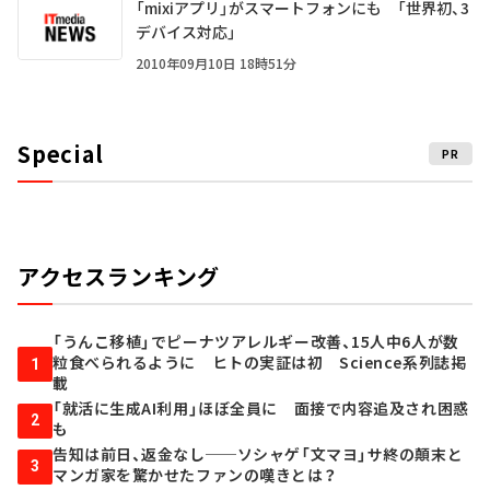
「mixiアプリ」がスマートフォンにも 「世界初、3
デバイス対応」
2010年09月10日 18時51分
Special
PR
アクセスランキング
「うんこ移植」でピーナツアレルギー改善、15人中6人が数
粒食べられるように ヒトの実証は初 Science系列誌掲
1
載
「就活に生成AI利用」ほぼ全員に 面接で内容追及され困惑
2
も
告知は前日、返金なし──ソシャゲ「文マヨ」サ終の顛末と
3
マンガ家を驚かせたファンの嘆きとは？