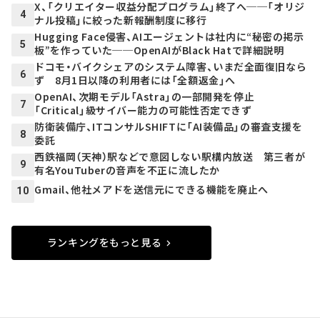
X、「クリエイター収益分配プログラム」終了へ──「オリジ
4
ナル投稿」に絞った新報酬制度に移行
Hugging Face侵害、AIエージェントは社内に“秘密の掲示
5
板”を作っていた──OpenAIがBlack Hatで詳細説明
ドコモ・バイクシェアのシステム障害、いまだ全面復旧なら
6
ず 8月1日以降の利用者には「全額返金」へ
OpenAI、次期モデル「Astra」の一部開発を停止
7
「Critical」級サイバー能力の可能性否定できず
防衛装備庁、ITコンサルSHIFTに「AI装備品」の審査支援を
8
委託
西鉄福岡（天神）駅などで意図しない駅構内放送 第三者が
9
有名YouTuberの音声を不正に流したか
Gmail、他社メアドを送信元にできる機能を廃止へ
10
ランキングをもっと見る