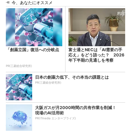
今、あなたにオススメ
「創薬立国」復活への分岐点
富士通とNECは「AI需要の手
応え」をどう語った？ 2026
年下半期の見通しを考察
PR(三菱総合研究所)
日本の創薬力低下、その本当の課題とは
PR(三菱総合研究所)
大阪ガスが月2000時間の共有作業を削減！
現場のAI活用術
PR(ITmedia エンタープライズ)