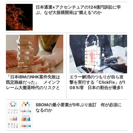
日本通運×アクセンチュアの124億円訴訟に学
ぶ、なぜ大規模開発は“燃える”のか
「日本IBMのNHK案件失敗は
エラー解消のつもりが自ら攻
既定路線だった」 メインフ
撃を実行する「ClickFix」が1
レーム大撤退時代のリスクと
08％増 日本の割合が最多1
教訓
4％
SBOMの最小要素が5年ぶり改訂 何が必須に
なるのか