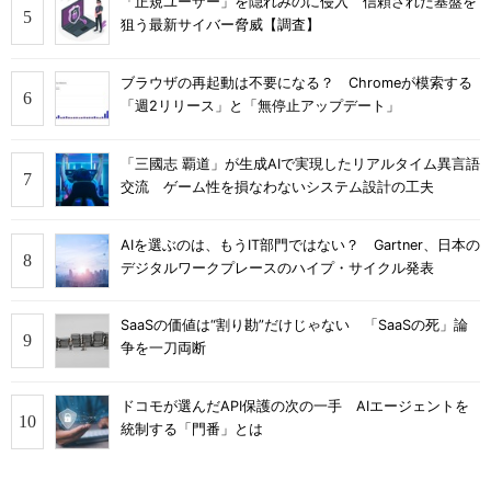
「正規ユーザー」を隠れみのに侵入 信頼された基盤を
狙う最新サイバー脅威【調査】
ブラウザの再起動は不要になる？ Chromeが模索する
「週2リリース」と「無停止アップデート」
「三國志 覇道」が生成AIで実現したリアルタイム異言語
交流 ゲーム性を損なわないシステム設計の工夫
AIを選ぶのは、もうIT部門ではない？ Gartner、日本の
デジタルワークプレースのハイプ・サイクル発表
SaaSの価値は“割り勘”だけじゃない 「SaaSの死」論
争を一刀両断
ドコモが選んだAPI保護の次の一手 AIエージェントを
統制する「門番」とは