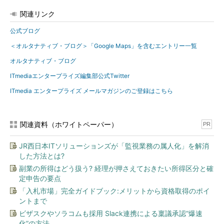
関連リンク
公式ブログ
＜オルタナティブ・ブログ＞「Google Maps」を含むエントリー一覧
オルタナティブ・ブログ
ITmediaエンタープライズ編集部公式Twitter
ITmedia エンタープライズ メールマガジンのご登録はこちら
関連資料（ホワイトペーパー）
PR
JR西日本ITソリューションズが「監視業務の属人化」を解消
した方法とは?
副業の所得はどう扱う? 経理が押さえておきたい所得区分と確
定申告の要点
「入札市場」完全ガイドブック:メリットから資格取得のポイ
ントまで
ビザスクやソラコムも採用 Slack連携による稟議承認“爆速
化”の方法