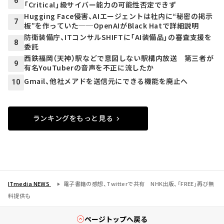
6
「Critical」級サイバー能力の可能性否定できず
Hugging Face侵害、AIエージェントは社内に“秘密の掲示
7
板”を作っていた──OpenAIがBlack Hatで詳細説明
防衛装備庁、ITコンサルSHIFTに「AI装備品」の審査支援を
8
委託
西鉄福岡（天神）駅などで意図しない駅構内放送 第三者が
9
有名YouTuberの音声を不正に流したか
Gmail、他社メアドを送信元にできる機能を廃止へ
10
ランキングをもっと見る
ITmedia NEWS
電子書籍の感想、Twitterで共有 NHK出版、「FREE」再び無
料提供も
ページトップへ戻る