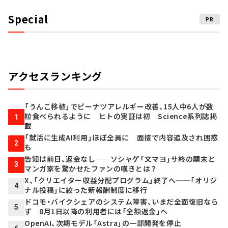
Special
PR
アクセスランキング
「うんこ移植」でピーナツアレルギー改善、15人中6人が数
粒食べられるように ヒトの実証は初 Science系列誌掲
1
載
「就活に生成AI利用」ほぼ全員に 面接で内容追及され困惑
2
も
告知は前日、返金なし──ソシャゲ「文マヨ」サ終の顛末と
3
マンガ家を驚かせたファンの嘆きとは？
X、「クリエイター収益分配プログラム」終了へ──「オリジ
4
ナル投稿」に絞った新報酬制度に移行
ドコモ・バイクシェアのシステム障害、いまだ全面復旧なら
5
ず 8月1日以降の利用者には「全額返金」へ
OpenAI、次期モデル「Astra」の一部開発を停止