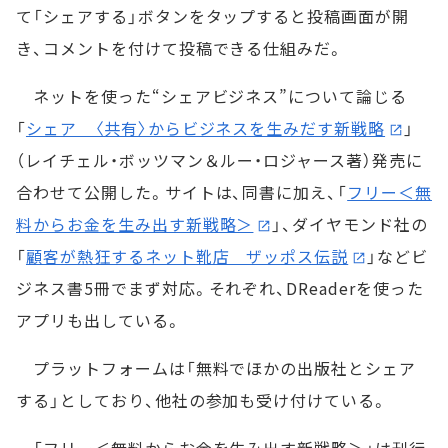
て「シェアする」ボタンをタップすると投稿画面が開
き、コメントを付けて投稿できる仕組みだ。
ネットを使った“シェアビジネス”について論じる
「
シェア 〈共有〉からビジネスを生みだす新戦略
」
（レイチェル・ボッツマン＆ルー・ロジャース著）発売に
合わせて公開した。サイトは、同書に加え、「
フリー＜無
料からお金を生み出す新戦略＞
」、ダイヤモンド社の
「
顧客が熱狂するネット靴店 ザッポス伝説
」などビ
ジネス書5冊でまず対応。それぞれ、DReaderを使った
アプリも出している。
プラットフォームは「無料でほかの出版社とシェア
する」としており、他社の参加も受け付けている。
「フリー＜無料からお金を生み出す新戦略＞」は刊行