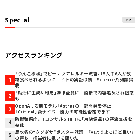
Special
PR
アクセスランキング
「うんこ移植」でピーナツアレルギー改善、15人中6人が数
粒食べられるように ヒトの実証は初 Science系列誌掲
1
載
「就活に生成AI利用」ほぼ全員に 面接で内容追及され困惑
2
も
OpenAI、次期モデル「Astra」の一部開発を停止
3
「Critical」級サイバー能力の可能性否定できず
防衛装備庁、ITコンサルSHIFTに「AI装備品」の審査支援を
4
委託
農水省の“クソダサ”ポスター話題 「AIよりよっぽど良い」
5
の声も 担当者に狙いを聞いた