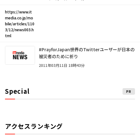
https://www.it
media.co.jp/mo
bile/articles/110
3/12/news003.h
tml
#PrayforJapan――世界のTwitterユーザーが日本の
被災者のために祈り
2011年03月11日 18時43分
Special
PR
アクセスランキング