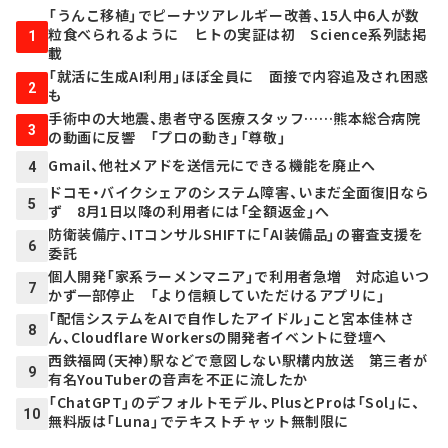
「うんこ移植」でピーナツアレルギー改善、15人中6人が数
粒食べられるように ヒトの実証は初 Science系列誌掲
1
載
「就活に生成AI利用」ほぼ全員に 面接で内容追及され困惑
2
も
手術中の大地震、患者守る医療スタッフ……熊本総合病院
3
の動画に反響 「プロの動き」「尊敬」
Gmail、他社メアドを送信元にできる機能を廃止へ
4
ドコモ・バイクシェアのシステム障害、いまだ全面復旧なら
5
ず 8月1日以降の利用者には「全額返金」へ
防衛装備庁、ITコンサルSHIFTに「AI装備品」の審査支援を
6
委託
個人開発「家系ラーメンマニア」で利用者急増 対応追いつ
7
かず一部停止 「より信頼していただけるアプリに」
「配信システムをAIで自作したアイドル」こと宮本佳林さ
8
ん、Cloudflare Workersの開発者イベントに登壇へ
西鉄福岡（天神）駅などで意図しない駅構内放送 第三者が
9
有名YouTuberの音声を不正に流したか
「ChatGPT」のデフォルトモデル、PlusとProは「Sol」に、
10
無料版は「Luna」でテキストチャット無制限に