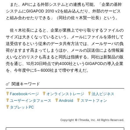
また、APIによる外部システムとの連携も可能。「企業の基幹
システムにGIGAPOD 2010 v2を組み込んだり、外部のサービス
と組み合わせたりできる」（同社の佐々木賢一社長）という。
佐々木社長によると、企業が業務上でやり取りするファイルの
サイズは大きくなっているという。メールにファイルを添付して
送受信するという従来のデータ共有方法では、メールサーバの負
荷がますます高まってしまうほか、メールの誤送信による情報漏
えいなどのリスクも高まると同氏は指摘する。同社は新製品の販
売を通じ、10月20日時点で約4000社というGIGAPODの導入企業
を、今年度中に5～6000社まで増やす考えだ。
関連キーワード
Facebookページ
|
オンラインストレージ
|
法人ビジネス
|
ユーザーインタフェース
|
Android
|
スマートフォン
|
タブレットPC
Copyright © ITmedia, Inc. All Rights Reserved.