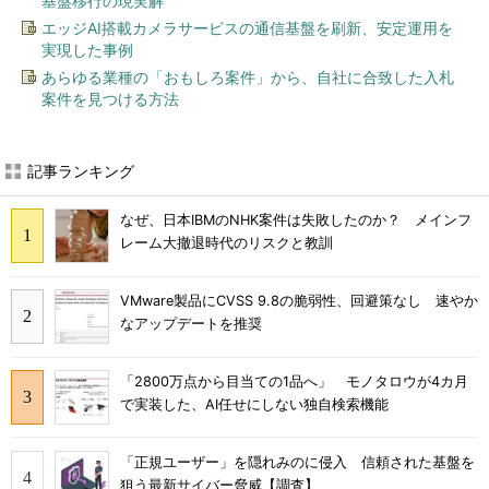
基盤移行の現実解
エッジAI搭載カメラサービスの通信基盤を刷新、安定運用を
実現した事例
あらゆる業種の「おもしろ案件」から、自社に合致した入札
案件を見つける方法
記事ランキング
なぜ、日本IBMのNHK案件は失敗したのか？ メインフ
レーム大撤退時代のリスクと教訓
VMware製品にCVSS 9.8の脆弱性、回避策なし 速やか
なアップデートを推奨
「2800万点から目当ての1品へ」 モノタロウが4カ月
で実装した、AI任せにしない独自検索機能
「正規ユーザー」を隠れみのに侵入 信頼された基盤を
狙う最新サイバー脅威【調査】