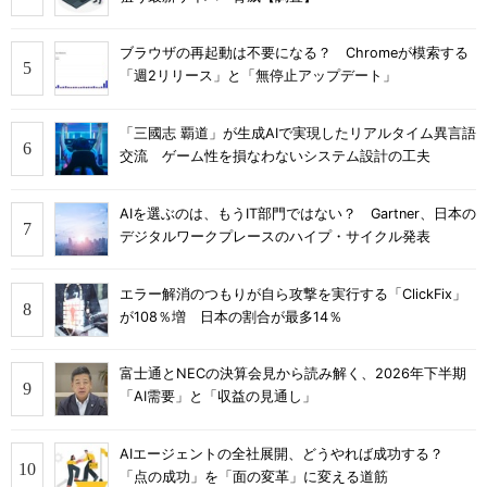
ブラウザの再起動は不要になる？ Chromeが模索する
「週2リリース」と「無停止アップデート」
「三國志 覇道」が生成AIで実現したリアルタイム異言語
交流 ゲーム性を損なわないシステム設計の工夫
AIを選ぶのは、もうIT部門ではない？ Gartner、日本の
デジタルワークプレースのハイプ・サイクル発表
エラー解消のつもりが自ら攻撃を実行する「ClickFix」
が108％増 日本の割合が最多14％
富士通とNECの決算会見から読み解く、2026年下半期
「AI需要」と「収益の見通し」
AIエージェントの全社展開、どうやれば成功する？
「点の成功」を「面の変革」に変える道筋