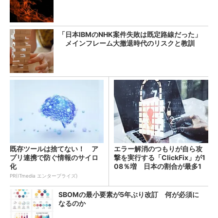
「日本IBMのNHK案件失敗は既定路線だった」
メインフレーム大撤退時代のリスクと教訓
既存ツールは捨てない！ ア
エラー解消のつもりが自ら攻
プリ連携で防ぐ情報のサイロ
撃を実行する「ClickFix」が1
化
08％増 日本の割合が最多1
4％
PR(ITmedia エンタープライズ)
SBOMの最小要素が5年ぶり改訂 何が必須に
なるのか