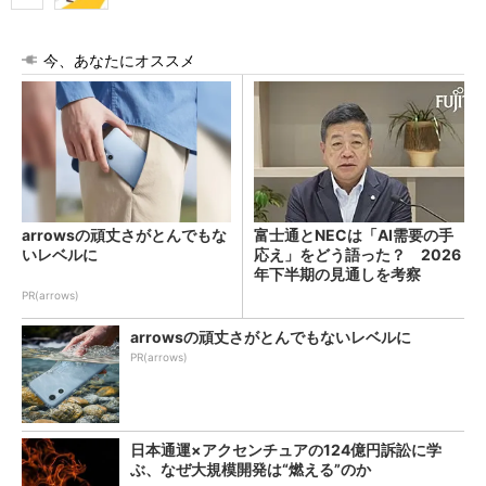
今、あなたにオススメ
arrowsの頑丈さがとんでもな
富士通とNECは「AI需要の手
いレベルに
応え」をどう語った？ 2026
年下半期の見通しを考察
PR(arrows)
arrowsの頑丈さがとんでもないレベルに
PR(arrows)
日本通運×アクセンチュアの124億円訴訟に学
ぶ、なぜ大規模開発は“燃える”のか