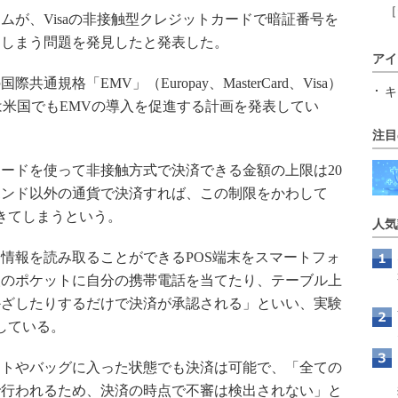
［
が、Visaの非接触型クレジットカードで暗証番号を
てしまう問題を発見したと発表した。
アイ
規格「EMV」（Europay、MasterCard、Visa）
キ
SAは米国でもEMVの導入を促進する計画を発表してい
注目
ードを使って非接触方式で決済できる金額の上限は20
ポンド以外の通貨で決済すれば、この制限をかわして
ができてしまうという。
人気
情報を読み取ることができるPOS端末をスマートフォ
人のポケットに自分の携帯電話を当てたり、テーブル上
かざしたりするだけで決済が承認される」といい、実験
している。
トやバッグに入った状態でも決済は可能で、「全ての
で行われるため、決済の時点で不審は検出されない」と