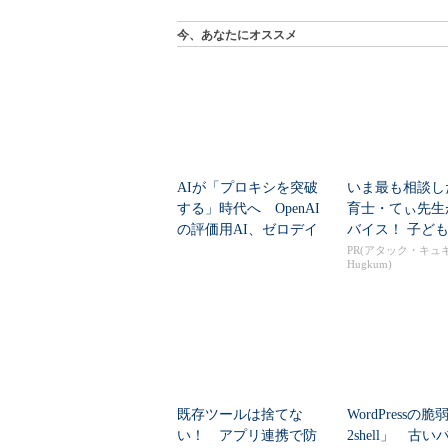
今、あなたにオススメ
AIが「プロキシを突破
いま最も相談し
する」時代へ OpenAI
育士・てぃ先生
の評価用AI、ゼロデイ
バイス！ 子ども
脆弱性を自...
つだい”に、どん.
PR(アタック・キュ
Hugkum)
既存ツールは捨てな
WordPressの
い！ アプリ連携で防
2shell」 古