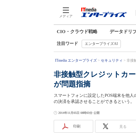
メディア
CIO・クラウド戦略
データドリ
注目ワード
エンタープライズAI
ITmedia エンタープライズ
セキュリティ
非接
非接触型クレジットカー
が問題指摘
スマートフォンに設定したPOS端末を他
の決済を承認させることができるという。
2014年11月05日 08時03分 公開
印刷
見る