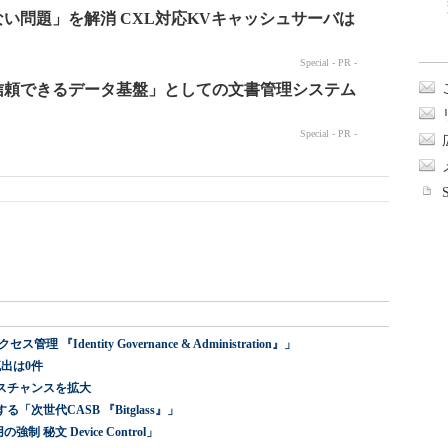
dentity Governance & Administration』」
出は0件
スチャンスを拡大
世代CASB 『Bitglass』」
 秘文 Device Control」