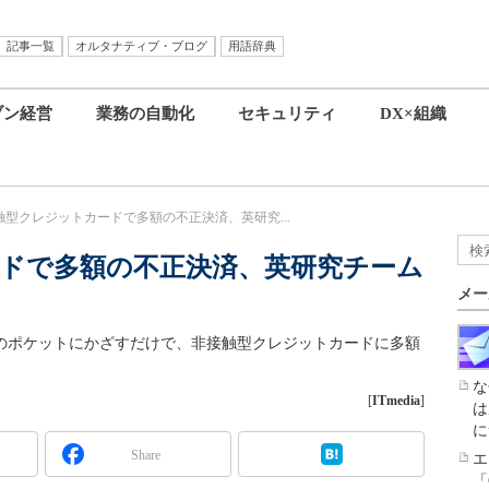
記事一覧
オルタナティブ・ブログ
用語辞典
ブン経営
業務の自動化
セキュリティ
DX×組織
触型クレジットカードで多額の不正決済、英研究...
ドで多額の不正決済、英研究チーム
メー
人のポケットにかざすだけで、非接触型クレジットカードに多額
な
[
ITmedia
]
は
に
Share
エ
「