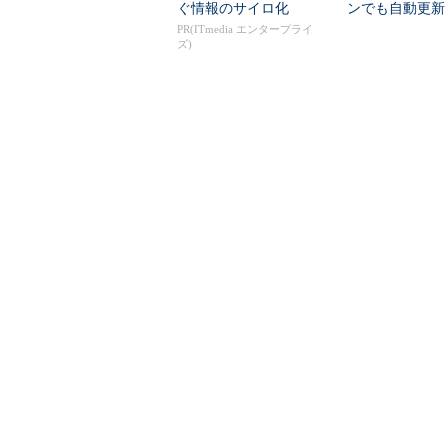
ぐ情報のサイロ化
ンでも自動更新
い...
PR(ITmedia エンタープライ
ズ)