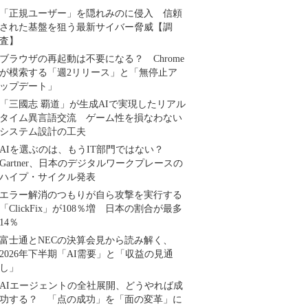
「正規ユーザー」を隠れみのに侵入 信頼
された基盤を狙う最新サイバー脅威【調
査】
ブラウザの再起動は不要になる？ Chrome
が模索する「週2リリース」と「無停止ア
ップデート」
「三國志 覇道」が生成AIで実現したリアル
タイム異言語交流 ゲーム性を損なわない
システム設計の工夫
AIを選ぶのは、もうIT部門ではない？
Gartner、日本のデジタルワークプレースの
ハイプ・サイクル発表
エラー解消のつもりが自ら攻撃を実行する
「ClickFix」が108％増 日本の割合が最多
14％
富士通とNECの決算会見から読み解く、
2026年下半期「AI需要」と「収益の見通
し」
AIエージェントの全社展開、どうやれば成
功する？ 「点の成功」を「面の変革」に