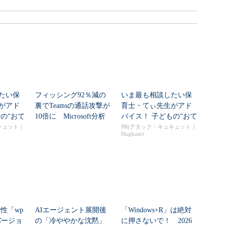
たい保
フィッシング92％減の
いま最も相談したい保
がアド
裏でTeamsの通話攻撃が
育士・てぃ先生がアド
の“おて
10倍に Microsoft分析
バイス！ 子どもの“おて
..
つだい”に、どん...
キュット｜
PR(アタック・キュキュット｜
Hugkum)
脆弱性「wp
AIエージェント展開後
「Windows+R」は絶対
いバージョ
の「冷ややかな沈黙」
に押さないで！ 2026