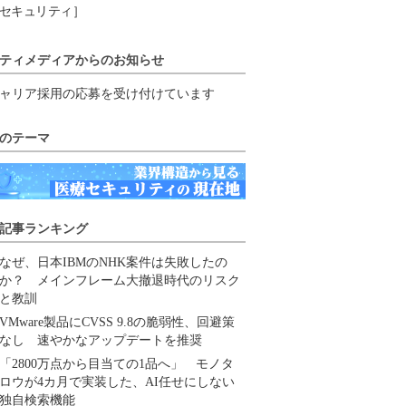
セキュリティ］
ティメディアからのお知らせ
ャリア採用の応募を受け付けています
のテーマ
記事ランキング
なぜ、日本IBMのNHK案件は失敗したの
か？ メインフレーム大撤退時代のリスク
と教訓
VMware製品にCVSS 9.8の脆弱性、回避策
なし 速やかなアップデートを推奨
「2800万点から目当ての1品へ」 モノタ
ロウが4カ月で実装した、AI任せにしない
独自検索機能