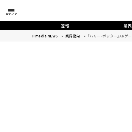
メディア
速報
業界
ITmedia NEWS
業界動向
「ハリー・ポッター」ARゲー