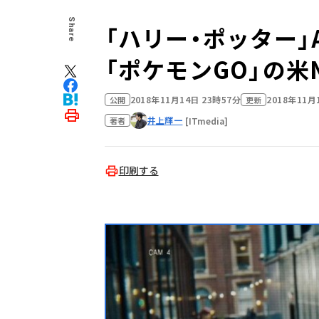
Share
「ハリー・ポッター」
「ポケモンGO」の米N
2018年11月14日 23時57分
2018年11月
公開
更新
井上輝一
[ITmedia]
著者
印刷する