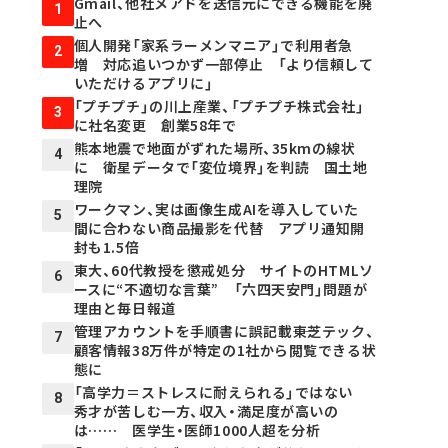
Gmail、他社メアドを送信元にできる機能を廃
1
止へ
個人開発「家系ラーメンマニア」で利用者急
2
増 対応追いつかず一部停止 「より信頼して
いただけるアプリに」
「プチプチ」の川上産業、「プチプチ株式会社」
3
に社名変更 創業58年で
熊本地震で地面がずれた場所、35kmの線状
4
に 衛星データで「変位境界」を判読 国土地
理院
ワークマン、実は画像生成AIを導入していた
5
間に合わない商品撮影を代替 アプリ通知開
封も1.5倍
東大、60代教授を懲戒処分 サイトのHTMLソ
6
ースに“不適切な言葉” 「六四天安門」問題が
理由と毎日報道
管理アカウントを手順書に誤記載――東芝テック、
7
顧客情報38万件が特定の1社から閲覧できる状
態に
「高学力＝ストレスに耐えられる」ではない
8
秀才が苦しむ一方、収入・満足度が高いの
は…… 医学生・医師1000人超を分析