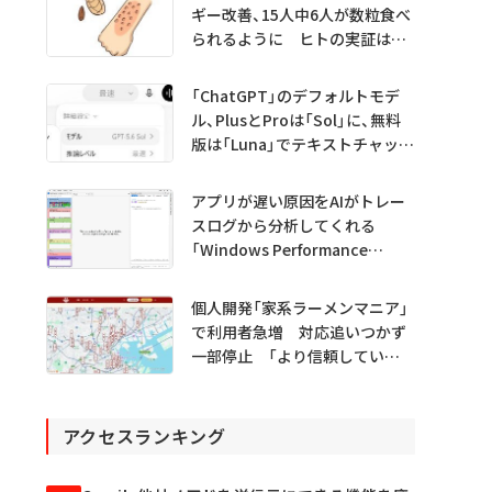
ギー改善、15人中6人が数粒食べ
られるように ヒトの実証は
初 Science系列誌掲載
「ChatGPT」のデフォルトモデ
ル、PlusとProは「Sol」に、無料
版は「Luna」でテキストチャット
無制限に
アプリが遅い原因をAIがトレー
スログから分析してくれる
「Windows Performance
Analyzer MCP」 Microsoftが
プレビュー公開
個人開発「家系ラーメンマニア」
で利用者急増 対応追いつかず
一部停止 「より信頼していた
だけるアプリに」
アクセスランキング