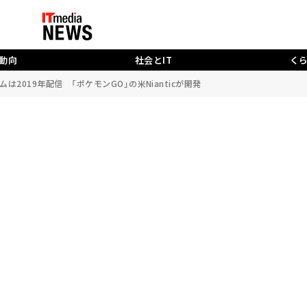
動向
社会とIT
く
ムは2019年配信 「ポケモンGO」の米Nianticが開発