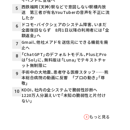
西鉄福岡（天神）駅などで意図しない駅構内放
5
送 第三者が有名YouTuberの音声を不正に流
したか
ドコモ・バイクシェアのシステム障害、いまだ
6
全面復旧ならず 8月1日以降の利用者には「全
額返金」へ
Gmail、他社メアドを送信元にできる機能を廃
7
止へ
「ChatGPT」のデフォルトモデル、PlusとPro
8
は「Sol」に、無料版は「Luna」でテキストチャ
ット無制限に
手術中の大地震、患者守る医療スタッフ……熊
9
本総合病院の動画に反響 「プロの動き」「尊
敬」
KDDI、社内の全システムで脆弱性診断へ
10
1220万人分漏えいで「未知の脆弱性と片付け
ない」
もっと見る