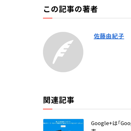
この記事の著者
佐藤由紀子
関連記事
Google+は「Go
表