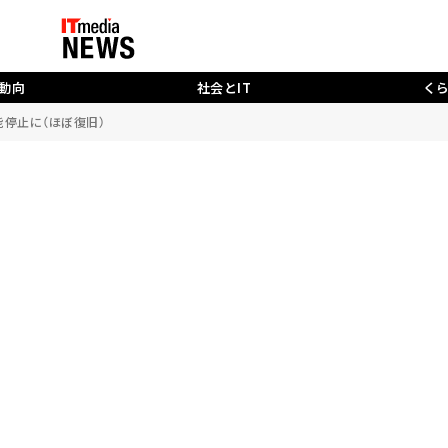
動向
社会とIT
く
機能停止に（ほぼ復旧）