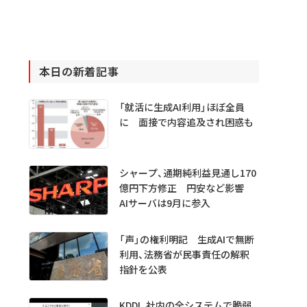
本日の新着記事
「就活に生成AI利用」ほぼ全員
に 面接で内容追及され困惑も
シャープ、通期純利益見通し170
億円下方修正 円安など影響
AIサーバは9月に参入
「声」の権利明記 生成AIで無断
利用、法務省が民事責任の解釈
指針を公表
KDDI、社内の全システムで脆弱