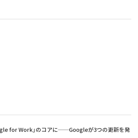
ogle for Work」のコアに──Googleが3つの更新を発