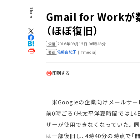
Share
Gmail for W
（ほぼ復旧）
2016年09月15日 06時48分
公開
佐藤由紀子
[ITmedia]
著者
印刷する
米Googleの企業向けメールサービス「
前0時ごろ（米太平洋夏時間では14
ザーが使用できなくなっていた。同
は一部復旧し、4時40分の時点で「