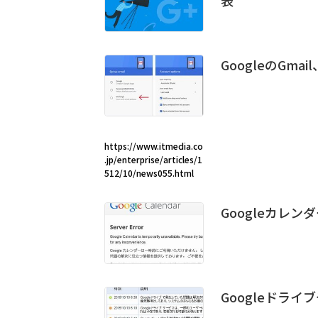
GoogleのGmai
https://www.itmedia.co
.jp/enterprise/articles/1
512/10/news055.html
Googleカレ
Googleドライ