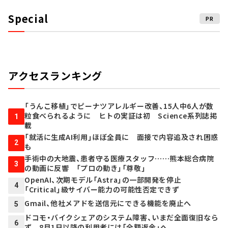
Special
PR
アクセスランキング
「うんこ移植」でピーナツアレルギー改善、15人中6人が数
粒食べられるように ヒトの実証は初 Science系列誌掲
1
載
「就活に生成AI利用」ほぼ全員に 面接で内容追及され困惑
2
も
手術中の大地震、患者守る医療スタッフ……熊本総合病院
3
の動画に反響 「プロの動き」「尊敬」
OpenAI、次期モデル「Astra」の一部開発を停止
4
「Critical」級サイバー能力の可能性否定できず
Gmail、他社メアドを送信元にできる機能を廃止へ
5
ドコモ・バイクシェアのシステム障害、いまだ全面復旧なら
6
ず 8月1日以降の利用者には「全額返金」へ