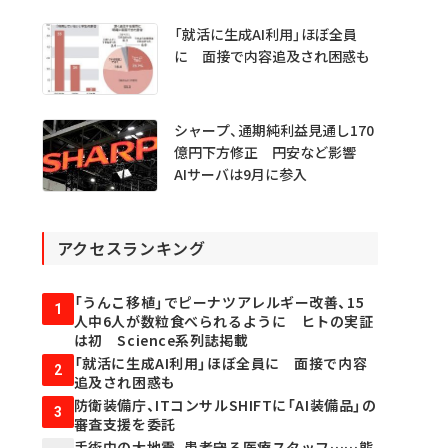
チャ不具合の犯人探し
「就活に生成AI利用」ほぼ全員
に 面接で内容追及され困惑も
シャープ、通期純利益見通し170
億円下方修正 円安など影響
AIサーバは9月に参入
アクセスランキング
「うんこ移植」でピーナツアレルギー改善、15
1
人中6人が数粒食べられるように ヒトの実証
は初 Science系列誌掲載
「就活に生成AI利用」ほぼ全員に 面接で内容
2
追及され困惑も
防衛装備庁、ITコンサルSHIFTに「AI装備品」の
3
審査支援を委託
手術中の大地震、患者守る医療スタッフ……熊