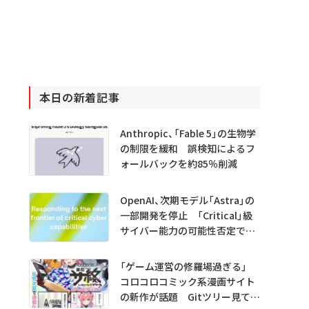
本日の新着記事
Anthropic、「Fable 5」の生物学
の制限を緩和 誤検知によるフ
ォールバックを約85％削減
OpenAI、次期モデル「Astra」の
一部開発を停止 「Critical」級
サイバー能力の可能性否定でき
ず
「ゲーム運営の修羅場過ぎる」
コロコロコミック系漫画サイト
の新作が話題 Gitツリー見てガ