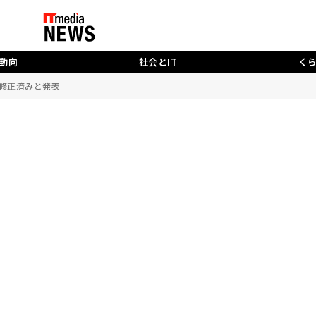
動向
社会とIT
く
ftが修正済みと発表