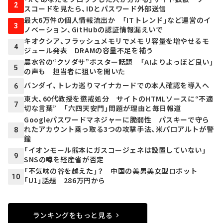
2
スコードを見たら、IDとパスワード外部送信
最大6万件の個人情報流出か 「ITトレンド」など運営のイ
3
ノベーション、GitHubの認証情報漏えいで
キオクシア、フラッシュメモリでメモリ容量を増やせるモ
4
ジュール発表 DRAMの容量不足を補う
農水省の“クソダサ”ポスター話題 「AIよりよっぽど良い」
5
の声も 担当者に狙いを聞いた
バンダイ、トレカ巡りマイナカードでの本人確認を導入へ
6
東大、60代教授を懲戒処分 サイトのHTMLソースに“不適
7
切な言葉” 「六四天安門」問題が理由と毎日報道
Googleパスワードマネジャーに脆弱性 パスキーで守ら
れたアカウント乗っ取る3つの攻撃手法、米パロアルトが警
8
鐘
「イオンモール熊本にガスコージェネは設置していない」
9
SNSの噂を経産省が否定
「不気味の谷を越えた」？ 中国の美男美女型ロボット
10
「U1」話題 286万円から
ランキングをもっと見る