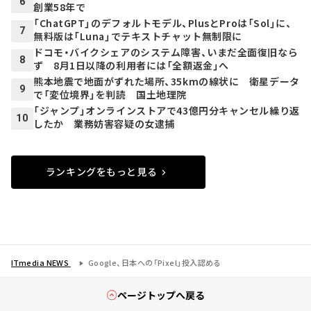
6
創業58年で
「ChatGPT」のデフォルトモデル、PlusとProは「Sol」に、
7
無料版は「Luna」でテキストチャット無制限に
ドコモ・バイクシェアのシステム障害、いまだ全面復旧なら
8
ず 8月1日以降の利用者には「全額返金」へ
熊本地震で地面がずれた場所、35kmの線状に 衛星データ
9
で「変位境界」を判読 国土地理院
「ジャンプ」オンラインストアで43億円分キャンセル繰り返
10
したか 業務妨害容疑の女逮捕
ランキングをもっと見る
ITmedia NEWS
Google、日本への「Pixel」投入認める
ページトップへ戻る