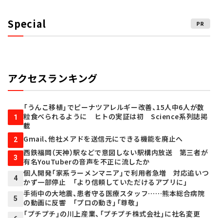
Special
PR
アクセスランキング
「うんこ移植」でピーナツアレルギー改善、15人中6人が数
粒食べられるように ヒトの実証は初 Science系列誌掲
1
載
Gmail、他社メアドを送信元にできる機能を廃止へ
2
西鉄福岡（天神）駅などで意図しない駅構内放送 第三者が
3
有名YouTuberの音声を不正に流したか
個人開発「家系ラーメンマニア」で利用者急増 対応追いつ
4
かず一部停止 「より信頼していただけるアプリに」
手術中の大地震、患者守る医療スタッフ……熊本総合病院
5
の動画に反響 「プロの動き」「尊敬」
「プチプチ」の川上産業、「プチプチ株式会社」に社名変更