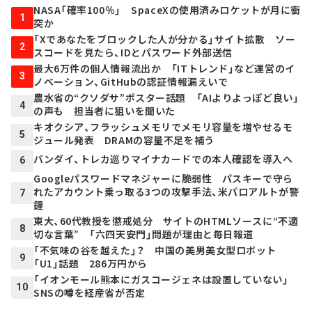
NASA「確率100％」 SpaceXの使用済みロケットが月に衝
1
突か
「Xであなたをブロックした人が分かる」サイト拡散 ソー
2
スコードを見たら、IDとパスワード外部送信
最大6万件の個人情報流出か 「ITトレンド」など運営のイ
3
ノベーション、GitHubの認証情報漏えいで
農水省の“クソダサ”ポスター話題 「AIよりよっぽど良い」
4
の声も 担当者に狙いを聞いた
キオクシア、フラッシュメモリでメモリ容量を増やせるモ
5
ジュール発表 DRAMの容量不足を補う
バンダイ、トレカ巡りマイナカードでの本人確認を導入へ
6
Googleパスワードマネジャーに脆弱性 パスキーで守ら
れたアカウント乗っ取る3つの攻撃手法、米パロアルトが警
7
鐘
東大、60代教授を懲戒処分 サイトのHTMLソースに“不適
8
切な言葉” 「六四天安門」問題が理由と毎日報道
「不気味の谷を越えた」？ 中国の美男美女型ロボット
9
「U1」話題 286万円から
「イオンモール熊本にガスコージェネは設置していない」
10
SNSの噂を経産省が否定