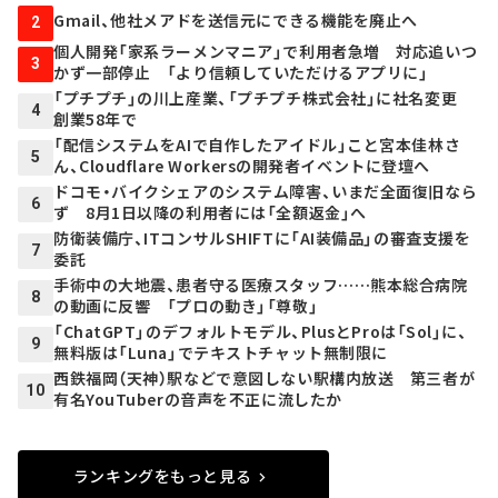
Gmail、他社メアドを送信元にできる機能を廃止へ
2
個人開発「家系ラーメンマニア」で利用者急増 対応追いつ
3
かず一部停止 「より信頼していただけるアプリに」
「プチプチ」の川上産業、「プチプチ株式会社」に社名変更
4
創業58年で
「配信システムをAIで自作したアイドル」こと宮本佳林さ
5
ん、Cloudflare Workersの開発者イベントに登壇へ
ドコモ・バイクシェアのシステム障害、いまだ全面復旧なら
6
ず 8月1日以降の利用者には「全額返金」へ
防衛装備庁、ITコンサルSHIFTに「AI装備品」の審査支援を
7
委託
手術中の大地震、患者守る医療スタッフ……熊本総合病院
8
の動画に反響 「プロの動き」「尊敬」
「ChatGPT」のデフォルトモデル、PlusとProは「Sol」に、
9
無料版は「Luna」でテキストチャット無制限に
西鉄福岡（天神）駅などで意図しない駅構内放送 第三者が
10
有名YouTuberの音声を不正に流したか
ランキングをもっと見る