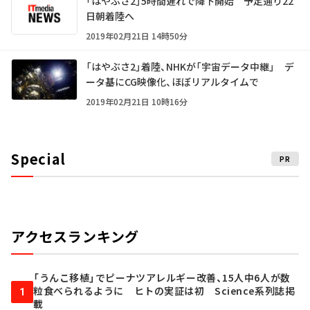
「はやぶさ2」5時間遅れで降下開始 予定通り22
日朝着陸へ
2019年02月21日 14時50分
「はやぶさ2」着陸、NHKが「宇宙データ中継」 デ
ータ基にCG映像化、ほぼリアルタイムで
2019年02月21日 10時16分
Special
PR
アクセスランキング
「うんこ移植」でピーナツアレルギー改善、15人中6人が数
粒食べられるように ヒトの実証は初 Science系列誌掲
1
載