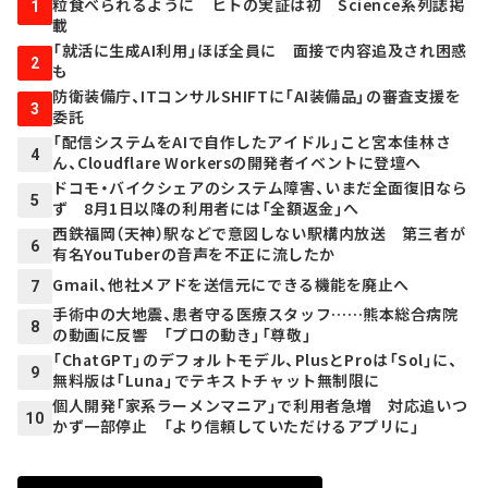
粒食べられるように ヒトの実証は初 Science系列誌掲
1
載
「就活に生成AI利用」ほぼ全員に 面接で内容追及され困惑
2
も
防衛装備庁、ITコンサルSHIFTに「AI装備品」の審査支援を
3
委託
「配信システムをAIで自作したアイドル」こと宮本佳林さ
4
ん、Cloudflare Workersの開発者イベントに登壇へ
ドコモ・バイクシェアのシステム障害、いまだ全面復旧なら
5
ず 8月1日以降の利用者には「全額返金」へ
西鉄福岡（天神）駅などで意図しない駅構内放送 第三者が
6
有名YouTuberの音声を不正に流したか
Gmail、他社メアドを送信元にできる機能を廃止へ
7
手術中の大地震、患者守る医療スタッフ……熊本総合病院
8
の動画に反響 「プロの動き」「尊敬」
「ChatGPT」のデフォルトモデル、PlusとProは「Sol」に、
9
無料版は「Luna」でテキストチャット無制限に
個人開発「家系ラーメンマニア」で利用者急増 対応追いつ
10
かず一部停止 「より信頼していただけるアプリに」