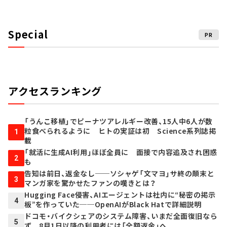
Special
PR
アクセスランキング
「うんこ移植」でピーナツアレルギー改善、15人中6人が数
粒食べられるように ヒトの実証は初 Science系列誌掲
1
載
「就活に生成AI利用」ほぼ全員に 面接で内容追及され困惑
2
も
告知は前日、返金なし──ソシャゲ「文マヨ」サ終の顛末と
3
マンガ家を驚かせたファンの嘆きとは？
Hugging Face侵害、AIエージェントは社内に“秘密の掲示
4
板”を作っていた──OpenAIがBlack Hatで詳細説明
ドコモ・バイクシェアのシステム障害、いまだ全面復旧なら
5
ず 8月1日以降の利用者には「全額返金」へ