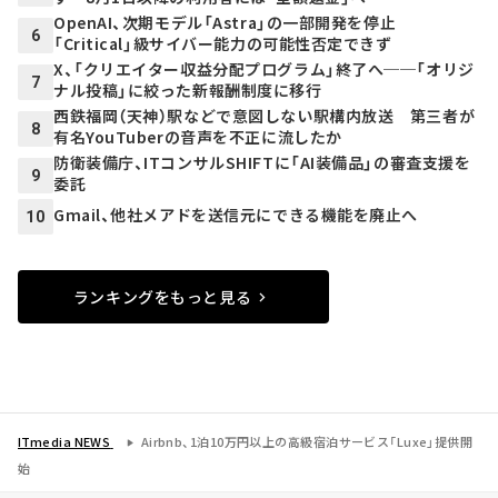
OpenAI、次期モデル「Astra」の一部開発を停止
6
「Critical」級サイバー能力の可能性否定できず
X、「クリエイター収益分配プログラム」終了へ──「オリジ
7
ナル投稿」に絞った新報酬制度に移行
西鉄福岡（天神）駅などで意図しない駅構内放送 第三者が
8
有名YouTuberの音声を不正に流したか
防衛装備庁、ITコンサルSHIFTに「AI装備品」の審査支援を
9
委託
Gmail、他社メアドを送信元にできる機能を廃止へ
10
ランキングをもっと見る
ITmedia NEWS
Airbnb、1泊10万円以上の高級宿泊サービス「Luxe」提供開
始