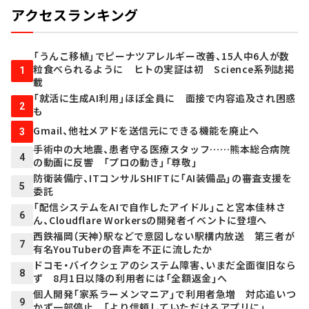
アクセスランキング
「うんこ移植」でピーナツアレルギー改善、15人中6人が数
粒食べられるように ヒトの実証は初 Science系列誌掲
1
載
「就活に生成AI利用」ほぼ全員に 面接で内容追及され困惑
2
も
Gmail、他社メアドを送信元にできる機能を廃止へ
3
手術中の大地震、患者守る医療スタッフ……熊本総合病院
4
の動画に反響 「プロの動き」「尊敬」
防衛装備庁、ITコンサルSHIFTに「AI装備品」の審査支援を
5
委託
「配信システムをAIで自作したアイドル」こと宮本佳林さ
6
ん、Cloudflare Workersの開発者イベントに登壇へ
西鉄福岡（天神）駅などで意図しない駅構内放送 第三者が
7
有名YouTuberの音声を不正に流したか
ドコモ・バイクシェアのシステム障害、いまだ全面復旧なら
8
ず 8月1日以降の利用者には「全額返金」へ
個人開発「家系ラーメンマニア」で利用者急増 対応追いつ
9
かず一部停止 「より信頼していただけるアプリに」