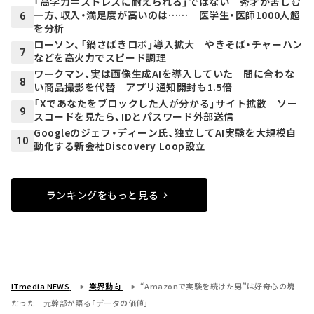
「高学力＝ストレスに耐えられる」ではない 秀才が苦しむ
一方、収入・満足度が高いのは…… 医学生・医師1000人超
6
を分析
ローソン、「鍋さばきロボ」導入拡大 やきそば・チャーハン
7
などを高火力でスピード調理
ワークマン、実は画像生成AIを導入していた 間に合わな
8
い商品撮影を代替 アプリ通知開封も1.5倍
「Xであなたをブロックした人が分かる」サイト拡散 ソー
9
スコードを見たら、IDとパスワード外部送信
Googleのジェフ・ディーン氏、独立してAI実験を大規模自
10
動化する新会社Discovery Loop設立
ランキングをもっと見る
ITmedia NEWS
業界動向
“Amazonで実験を続けた男”は好奇心の塊
だった 元幹部が語る「データの価値」