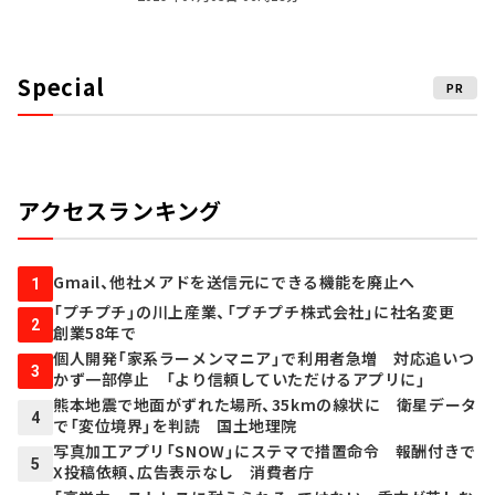
Special
PR
アクセスランキング
Gmail、他社メアドを送信元にできる機能を廃止へ
1
「プチプチ」の川上産業、「プチプチ株式会社」に社名変更
2
創業58年で
個人開発「家系ラーメンマニア」で利用者急増 対応追いつ
3
かず一部停止 「より信頼していただけるアプリに」
熊本地震で地面がずれた場所、35kmの線状に 衛星データ
4
で「変位境界」を判読 国土地理院
写真加工アプリ「SNOW」にステマで措置命令 報酬付きで
5
X投稿依頼、広告表示なし 消費者庁