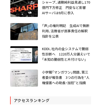
シャープ、通期純利益見通し170
億円下方修正 円安など影響
AIサーバは9月に参入
「声」の権利明記 生成AIで無断
利用、法務省が民事責任の解釈
指針を公表
KDDI、社内の全システムで脆弱
性診断へ 1220万人分漏えいで
「未知の脆弱性と片付けない」
小学館「マンガワン」問題、第三
者委が報告書 3つの行為を“人
権侵害への助長・加担”と指摘
アクセスランキング