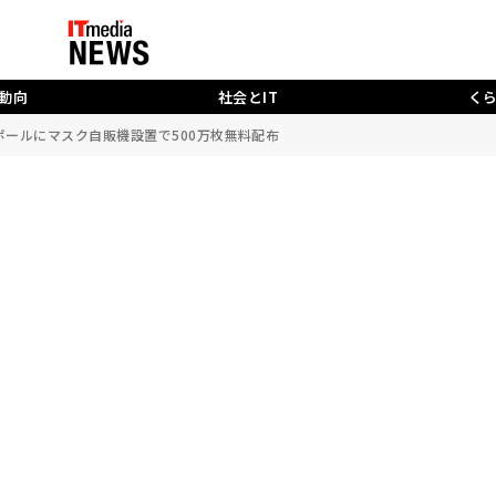
動向
社会とIT
く
ンガポールにマスク自販機設置で500万枚無料配布