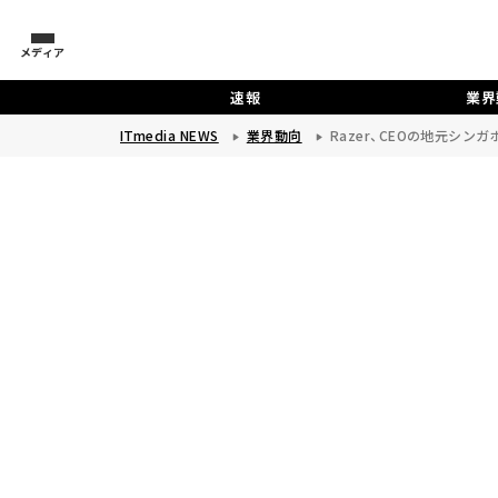
メディア
速報
業界
ITmedia NEWS
業界動向
Razer、CEOの地元シ