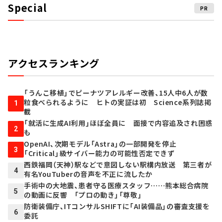
Special
PR
アクセスランキング
「うんこ移植」でピーナツアレルギー改善、15人中6人が数
粒食べられるように ヒトの実証は初 Science系列誌掲
1
載
「就活に生成AI利用」ほぼ全員に 面接で内容追及され困惑
2
も
OpenAI、次期モデル「Astra」の一部開発を停止
3
「Critical」級サイバー能力の可能性否定できず
西鉄福岡（天神）駅などで意図しない駅構内放送 第三者が
4
有名YouTuberの音声を不正に流したか
手術中の大地震、患者守る医療スタッフ……熊本総合病院
5
の動画に反響 「プロの動き」「尊敬」
防衛装備庁、ITコンサルSHIFTに「AI装備品」の審査支援を
6
委託