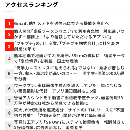
アクセスランキング
Gmail、他社メアドを送信元にできる機能を廃止へ
1
個人開発「家系ラーメンマニア」で利用者急増 対応追いつ
2
かず一部停止 「より信頼していただけるアプリに」
「プチプチ」の川上産業、「プチプチ株式会社」に社名変更
3
創業58年で
熊本地震で地面がずれた場所、35kmの線状に 衛星データ
4
で「変位境界」を判読 国土地理院
「高学力＝ストレスに耐えられる」ではない 秀才が苦しむ
一方、収入・満足度が高いのは…… 医学生・医師1000人超
5
を分析
ワークマン、実は画像生成AIを導入していた 間に合わな
6
い商品撮影を代替 アプリ通知開封も1.5倍
管理アカウントを手順書に誤記載――東芝テック、顧客情報38
7
万件が特定の1社から閲覧できる状態に
東大、60代教授を懲戒処分 サイトのHTMLソースに“不適
8
切な言葉” 「六四天安門」問題が理由と毎日報道
写真加工アプリ「SNOW」にステマで措置命令 報酬付きで
9
X投稿依頼、広告表示なし 消費者庁