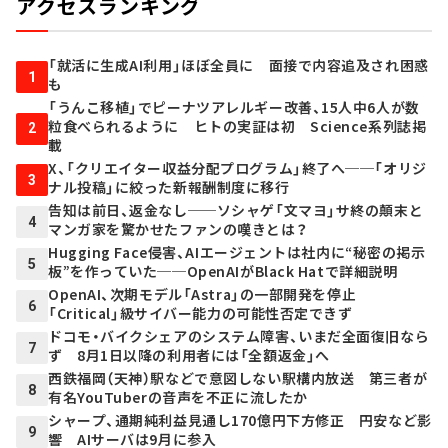
アクセスランキング
「就活に生成AI利用」ほぼ全員に 面接で内容追及され困惑
1
も
「うんこ移植」でピーナツアレルギー改善、15人中6人が数
粒食べられるように ヒトの実証は初 Science系列誌掲
2
載
X、「クリエイター収益分配プログラム」終了へ──「オリジ
3
ナル投稿」に絞った新報酬制度に移行
告知は前日、返金なし──ソシャゲ「文マヨ」サ終の顛末と
4
マンガ家を驚かせたファンの嘆きとは？
Hugging Face侵害、AIエージェントは社内に“秘密の掲示
5
板”を作っていた──OpenAIがBlack Hatで詳細説明
OpenAI、次期モデル「Astra」の一部開発を停止
6
「Critical」級サイバー能力の可能性否定できず
ドコモ・バイクシェアのシステム障害、いまだ全面復旧なら
7
ず 8月1日以降の利用者には「全額返金」へ
西鉄福岡（天神）駅などで意図しない駅構内放送 第三者が
8
有名YouTuberの音声を不正に流したか
シャープ、通期純利益見通し170億円下方修正 円安など影
9
響 AIサーバは9月に参入